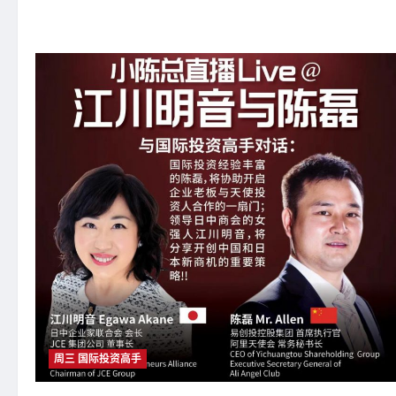
橙
大
条
国
际
视
频：
大
橙
直
播
第
三
季|011
集|
两
位
会
展
与
教
育
领
域
国
际
达
人
如
周三 国际投资高手
何
通
过