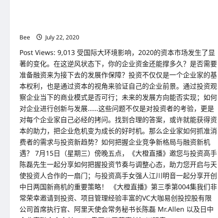
参
大橙大条国际视频：大橙直播第三季|004集|国际投资高手线上对
展
与
项目进行实战解剖,协助融资,开启企业老板与天使投资人合作的一
定
扇门！
制
教
Bee
July 22, 2020
育
打
Post Views: 9,013 受国际大环境影响，2020的资本市场发生了显
开
以
著的变化。在这逆风状态下，你的企业资金还能撑多久？是否需要
及
准备融资来为接下去的发展作保障？投资不仅仅是一个企业家的基
打
造
本权利，也是通过资本的视角来验证自己的企业前景。通过投资观
全
球
察企业当下的商业模式是否可行；未来的发展方向能否实现；如何
市
对企业进行创新与发展……这些问题不仅是对投资者的考验，更是
场
与
对每个企业家自己必经的拷问。找到合理的答案，或许就能获得资
企
业
本的助力，把企业危机变为成长的好时机。那么企业家如何抓准消
核
费者的需求与投资新趋势？如何把握企业竞争新格局与融资新机
动
力?!
遇？ 7月15日（星期三）傍晚五点，《大橙直播》邀您与投资高手
陈磊先生一起分享如何把握投资节奏与调整心态，助力您开启与天
使投资人合作的一扇门；与投资高手女强人江川明音一起分享开创
中日两国新商机的重要策略！ 《大橙直播》第三季第004集我们非
常荣幸邀请到投资、项目管理经验丰富的VC大咖易创投控股有限
公司首席执行官、阿里天使会常务秘书长陈磊 Mr.Allen 以及日中