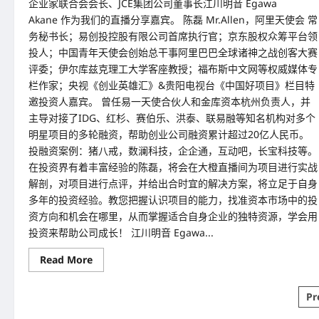
企业家联合会会长、JCE集团公司董事长江川明音 Egawa
Akane 作为我们的直播分享嘉宾。 陈磊 Mr.Allen，阿里天使会 常
务秘书长；易创投控股有限公司首席执行官；京东股权众筹平台领
投人；中国青年天使会创始总干事阿里巴巴全球诸神之战创客大赛
评委；伊尔库兹克理工大学客座教授；福布斯中文网等权威媒体专
栏作家；央视《创业英雄汇》&贵阳电视台《中国好项目》栏目特
邀投资人嘉宾。 曾任易一天使合伙人和金库资本杭州负责人，并
主导对接了IDG、红杉、赛伯乐、洪泰、联易融等知名机构对多个
明星项目的多轮融资，帮助创业公司融资累计超过20亿人民币。
投融资案例：猪八戒，数澜科技，企企通，互动吧，长宝科技等。
在投资界有着丰富经验的陈磊，将会在大橙直播间为项目进行实战
解剖，对项目进行点评，并给出合时宜的解决方案，将立足于自身
多年的投资经验。教您把握认识项目的能力，找准资本市场中的投
资方向和机会在哪里，从而掌握适合自身企业的独特资源，学会用
投资来帮助公司成长！ 江川明音 Egawa...
Read
Read More
more
about
大
Po
Pr
橙
大
pa
条