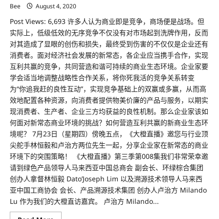
Bee
August 4, 2020
Post Views: 6,693 许多人认为商业即是竞争，商场便是战场。但
实际上，低级低效的无序竞争不仅没有对市场起到洗牌作用，反而
对其造成了显眼的创伤和损失，最终受到伤害的不仅仅是企业还有
消费者。面对经济社会发展的新常态，各企业应当携手合作，实现
互利共赢的竞争，共同营造和谐可持续的商业生态环境。企业家要
学会适当地调整战略性合作关系，将你死我活的竞争关系转变
为“你追我赶的良性互动”，实现竞争基础上的双赢或多赢，从而高
效地配置各种资源，向消费者提供物美价廉的产品与服务，以期实
现消费者、生产者、企业三方均获益的良性机制。那么企业家该如
何面对新常态商业环境的挑战？如何营造互利共赢的新商业生态环
境呢？ 7月23日（星期四）傍晚五点，《大橙直播》邀您与行业顶
尖舵手林恒毅和卢治方两位先生一起，分享企业家在新常态的商业
环境下的突围策略！ 《大橙直播》第三季第008集我们非常荣幸邀
请到绿色产品领导人马来西亚中国总商会 副会长、环绿棕合集团
创办人拿督林恒毅 Dato’Joseph Lim 以及溯源技术领导人马来西
亚中国工商协会 会长、产品溯源技术集团 创办人卢治方 Milando
Lu 作为我们的大橙直访嘉宾。 卢治方 Milando...