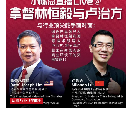
周四 行业顶尖舵手
大橙大条国际视频：大橙直播第三季|008集|兩位中马两国企业领
导人线上分享在东盟新常态商业环境下的突围策略,实现互利共赢
的目的!