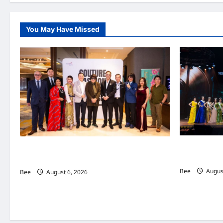
国
际
视
频：
You May Have Missed
大
橙
直
播
第
三
季|004
集|
国
际
投
资
高
手
线
上
对
2026年国
吉隆坡男装周第二季华丽落幕 以《教父》为灵感
项
传递使命助力
重塑当代男士风尚
目
进
Bee
August
Bee
August 6, 2026
行
实
战
解
剖,
协
助
融