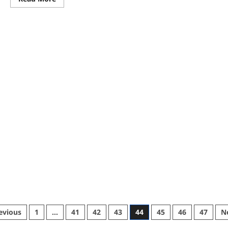
more
about
大
橙
大
条
国
际
视
频：
大
橙
直
播
第
三
季|003
集|
两
位
东
盟
顶
尖
品
牌
达
人
分
sts
享:
evious
1
…
41
42
43
44
45
46
47
N
扶
助
gination