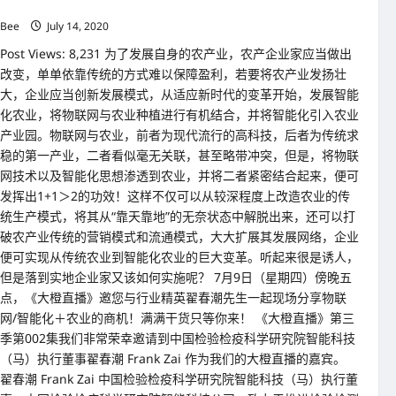
机！
的
行
Bee
July 14, 2020
业
舵
Post Views: 8,231 为了发展自身的农产业，农产企业家应当做出
手
将
改变，单单依靠传统的方式难以保障盈利，若要将农产业发扬壮
分
享
大，企业应当创新发展模式，从适应新时代的变革开始，发展智能
做
化农业，将物联网与农业种植进行有机结合，并将智能化引入农业
生
意
产业园。物联网与农业，前者为现代流行的高科技，后者为传统求
的
实
稳的第一产业，二者看似毫无关联，甚至略带冲突，但是，将物联
战
网技术以及智能化思想渗透到农业，并将二者紧密结合起来，便可
经
验
发挥出1+1＞2的功效！这样不仅可以从较深程度上改造农业的传
以
统生产模式，将其从“靠天靠地”的无奈状态中解脱出来，还可以打
及
共
破农产业传统的营销模式和流通模式，大大扩展其发展网络，企业
创
美
便可实现从传统农业到智能化农业的巨大变革。听起来很是诱人，
好
但是落到实地企业家又该如何实施呢？ 7月9日（星期四）傍晚五
商
机
点，《大橙直播》邀您与行业精英翟春潮先生一起现场分享物联
的
精
网/智能化＋农业的商机！满满干货只等你来！ 《大橙直播》第三
辟
季第002集我们非常荣幸邀请到中国检验检疫科学研究院智能科技
观
点！
（马）执行董事翟春潮 Frank Zai 作为我们的大橙直播的嘉宾。
翟春潮 Frank Zai 中国检验检疫科学研究院智能科技（马）执行董