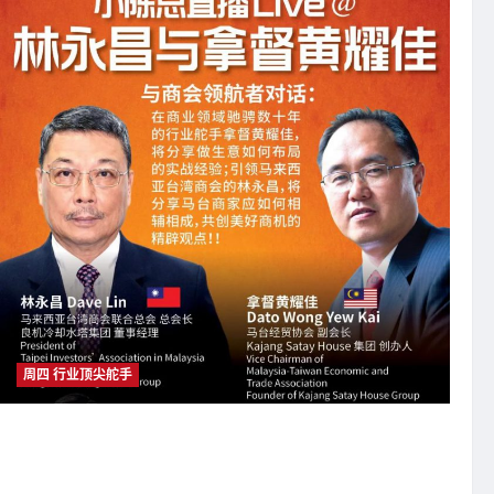
周四 行业顶尖舵手
大橙大条国际视频：大橙直播第三季|005集|两位在商业领域驰聘
数十年的行业舵手将分享做生意的实战经验以及共创美好商机的精
辟观点！