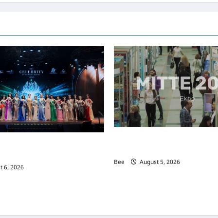
弱
势
群
体
的
宏
远
大
计
以
及
如
何
把
服
装
魅
力
打
造
MITTE 2026举办期间 独角兽
成
际名人夫人选美大赛圆满落幕 以美丽
品
手国际伙伴共办“数字与文化旅游
牌
2026马来西亚旅游年
的
Bee
August 5, 2026
 6, 2026
秘
诀！