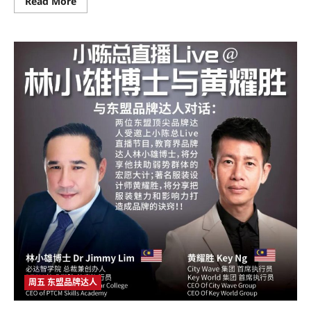
Read
Read More
more
about
大
橙
大
条
国
际
视
频：
大
橙
直
播
第
三
季|008
集|
兩
位
中
马
两
国
企
业
领
导
人
周五 东盟品牌达人
线
上