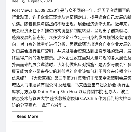
Bee
August 6, 2020
Post Views: 6,508 2020年是与众不同的一年，经历了突然而至的
行业动荡，许多企业正逐步从迷茫期走出，找寻适合自己发展的新
机遇。随着机遇与挑战的不断出现，展会经济逐渐火热。近年来，
展会经济正在不断推进结构调整和制度转型，呈现出了创新驱动、
蓬勃发展的新态势。众多大型企业立足于自身的发展规划及营销方
向，对自身的优劣势进行分析，再据此甄选出适合自身企业发展的
对口展会进行推广营销，并通过展会资源达到出奇制胜的效果，最
终赢得广阔的发展前景。那么企业家在面对大量涌现的各大展会及
扑面而来的展会邀请时，该如何做出应对措施？是否参与展会？参
展又能为企业带来多少的利益呢？企业该如何利用展会来传播企业
信息呢？ 《大橙直播》第三季第011集我们非常荣幸邀请到会展领
域达人马讯展览有限公司 总经理、马来西亚宝岛妇女协会 执行主
席拿汀方淑华 Datin Fang Shu Hua 以及商韬书院 创办人、波兰
信息技术与管理大学 座客教授谢俊辉 C.W.Chia 作为我们的大橙直
访的分享嘉宾。 拿汀方淑华...
Read
Read More
more
about
大