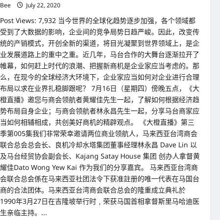
Bee
July 22, 2020
Post Views: 7,932 当今世界的全球化趋势逐步加强，各个领域都
受到了大数据的影响，企业间的竞争局势日趋严峻。因此，改变传
统的产销模式，开创全新的渠道，将目光凝聚到世界领域上，是企
业发展道路上的重中之重。近几年，马台合作的大舞台逐渐拉开了
帷幕，如何赶上时代的浪潮、把握新商机是企业家应当考虑的。那
么，在现今的全球经济大环境下，企业家应当如何对企业进行合理
布局以求在业界扎稳脚跟呢？ 7月16日（星期四）傍晚五点，《大
橙直播》邀您与商会领航者黄耀佳先生一起，了解如何根据经济趋
势布局自身企业；与商会领航者林永昌先生一起，分享马台商家应
当如何相辅相成，共创美好商机的精辟观点。 《大橙直播》第三
季第005集我们非常荣幸邀请两位商业领航人，马来西亚台湾商会
联合总会总会长、良机冷却水塔集团董事经理林永昌 Dave Lin 以
及马台经贸协会副会长、Kajang Satay House 集团 创办人拿督黄
耀佳Dato Wong Yew Kai 作为我们的分享嘉宾。 马来西亚台湾商
会联合总会係在马来西亚社团法令下获准註册的唯一代表在马国台
商的合法团体。马来西亚台湾商会联合总会的隆重成立典礼於
1990年3月27日在吉隆坡举行时﹐荣获马国首相拿督斯里马哈迪医
生亲临主持。...