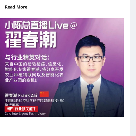
Read
Read More
more
about
大
橙
大
条
国
际
视
频：
大
橙
直
播
第
三
季|005
集|
两
位
在
商
业
领
周四 行业顶尖舵手
域
驰
聘
大橙大条国际视频：大橙直播第三季|002集|中国检验检疫,信息化
数
十
智能化顶级专家分享开发农业种植丶物联网以及智能化农业园的商
年