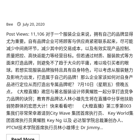
分
大橙大条国际视频：大橙直播第三季|003集|两位东盟顶尖品牌达
享
在
人分享:扶助弱势群体的宏远大计以及如何把服装魅力打造成品牌
东
的秘诀！
盟
新
Bee
July 20, 2020
常
态
Post Views: 11,106 对于一个服装企业来说，拥有自己的品牌显得
商
业
尤为重要。自有品牌企业可将顾客与供应商紧密联系起来，尽可能
环
境
减少中间商环节，减少其中的交易成本，以及有效实现产品控制、
下
质量把控、高快返能力等经营目标。但若通过材质、服装款式等方
的
突
面来打造品牌，则避免不了趋于大众的平庸，难以吸引买者的眼
围
球。若想实现服装品牌独特且具有自身特色，可以考虑从服装魅力
策
略,
及影响力出发，打造属于自己的品牌！那么企业家该如何对自身产
实
现
品进行定位从而打造出专属品牌呢？ 7月10日（星期五）傍晚五
互
点，《大橙直播》邀您与著名服装设计师黄耀胜一起分享打造竞争
利
共
力品牌的诀窍；教育界品牌达人林小雄先生将在直播中分享他扶助
赢
的
弱势群体的宏愿大计！快来看看吧！ 《大橙直播》第三季第003
目
集我们非常荣幸邀请到City Wave 集团首席执行员、 Key World集
的!
团首席执行员黄耀胜 Key Ng 以及 必达智学院总裁兼创办人、
PTCM技术学院首席执行员林小雄博士 Dr Jimmy...
Read
Read More