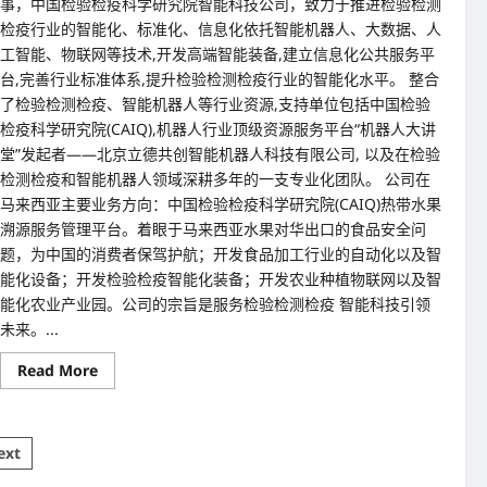
事，中国检验检疫科学研究院智能科技公司，致力于推进检验检测
检疫行业的智能化、标准化、信息化依托智能机器人、大数据、人
工智能、物联网等技术,开发高端智能装备,建立信息化公共服务平
台,完善行业标准体系,提升检验检测检疫行业的智能化水平。 整合
了检验检测检疫、智能机器人等行业资源,支持单位包括中国检验
检疫科学研究院(CAIQ),机器人行业顶级资源服务平台“机器人大讲
堂”发起者——北京立德共创智能机器人科技有限公司, 以及在检验
检测检疫和智能机器人领域深耕多年的一支专业化团队。 公司在
马来西亚主要业务方向：中国检验检疫科学研究院(CAIQ)热带水果
溯源服务管理平台。着眼于马来西亚水果对华出口的食品安全问
题，为中国的消费者保驾护航；开发食品加工行业的自动化以及智
能化设备；开发检验检疫智能化装备；开发农业种植物联网以及智
能化农业产业园。公司的宗旨是服务检验检测检疫 智能科技引领
未来。...
Read
Read More
more
about
大
橙
大
ext
条
国