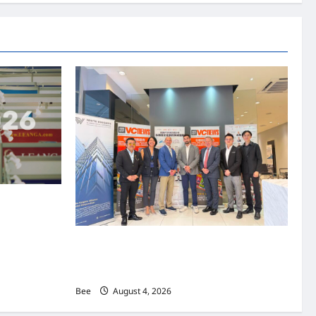
际
视
频：
大
橙
直
播
第
三
季|002
集|
中
国
检
验
检
疫,
信
息
化
智
资本国际俱乐部携
能
商务交流会”
化
顶
级
上市实战培训迷你论坛1.0(IPO Mini Training
专
家
Forum 1.0) 圆满举行 助力东南亚企业迈向国际
分
资本市场
享
开
Bee
August 4, 2026
发
农