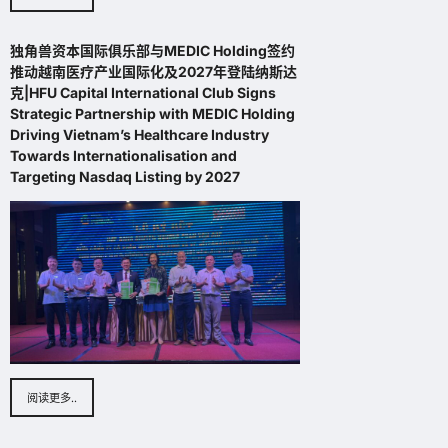
”
圆
Bee
满
独角兽资本国际俱乐部与MEDIC Holding签约
举
推动越南医疗产业国际化及2027年登陆纳斯达
August
行
5,
克|HFU Capital International Club Signs
助
2026
Strategic Partnership with MEDIC Holding
力
Driving Vietnam’s Healthcare Industry
东
Towards Internationalisation and
南
Targeting Nasdaq Listing by 2027
亚
企
业
迈
向
国
际
资
本
市
场
阅读更多..
Bee