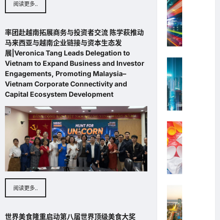
阅读更多..
马
r
o
a
东盟之窗 As
叫
股
m
n
i
BO
东
首
a
g
t
Admin
盟
率团赴越南拓展商务与投资者交流 陈学萩推动
家
n
k
s
之
马来西亚与越南企业链接与资本生态发
上
March
y
o
o
窗
展|Veronica Tang Leads Delegation to
市
24,
）
n
f
Highline
Vietnam to Expand Business and Investor
BO
2020
公
公
g
M
Admin
东盟之窗 As
Engagements, Promoting Malaysia–
司
司
）
a
Vietnam Corporate Connectivity and
东
admin
火
名
March
l
Capital Ecosystem Development
盟
箭
24,
副
a
之
April
2020
网
其
c
20,
窗
R
实
c
2015
Highline
BO
o
女
a
Admin
东盟之窗 As
c
首
主
东
k
富
要
February
盟
e
BO
港
14,
之
t
Admin
2020
口
窗
I
西
阅读更多..
Highline
March
BO
n
港
24,
Admin
东盟之窗 As
t
控
2020
东
e
股
世界美食隆重启动第八届世界顶级美食大奖
January