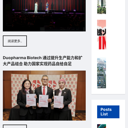
肖
h
响
成
卿
o
BO
倒
（
i
Admin
置
K
W
Highline
收
w
o
March
购
上市公司 Lis
o
24,
o
行
2020
全
n
-
动
阅读更多..
球
g
s
后
最
S
h
M
大
i
i
Duopharma Biotech 通过提升生产能力和扩
C
Highline
电
u
k
大产品组合 助力国家实现药品自给自足
T
商
上市公司 Lis
h
）
有
模
i
掌
可
限
式
n
控
爱
公
复
g
马
腼
司
制
）
六
腆
成
者
成
甲
模
2
德
为
海
样
0
国
香
峡
Posts
让
1
List
（
港
S
影
5
G
（
t
迷
年
e
H
Highline
r
尖