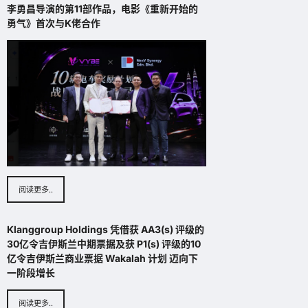
O
李勇昌导演的第11部作品，电影《重新开始的
0
携
M
勇气》首次与K佬合作
2
手
i
6
国
n
马
际
i
来
伙
T
西
伴
r
亚
共
a
旅
办
i
游
“
n
年
数
i
Bee
字
n
与
g
August
文
F
阅读更多..
6,
化
o
2026
旅
r
Klanggroup Holdings 凭借获 AA3(s) 评级的
游
u
30亿令吉伊斯兰中期票据及获 P1(s) 评级的10
商
m
亿令吉伊斯兰商业票据 Wakalah 计划 迈向下
务
1
一阶段增长
交
.
流
0
会
阅读更多..
)