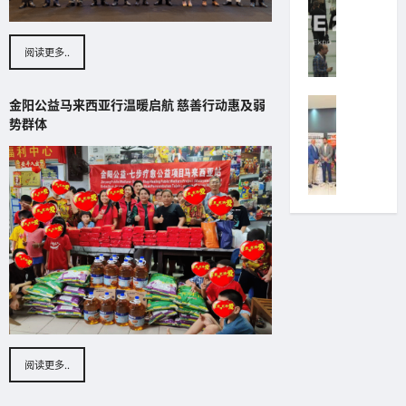
名
8
I
以
人
%
T
《
夫
成
T
阅读更多..
教
人
长
E
父
选
admin
2
》
美
0
金阳公益马来西亚行温暖启航 慈善行动惠及弱
上
为
March
大
2
势群体
市
2,
灵
赛
6
实
2015
感
圆
举
战
重
满
办
培
塑
落
期
训
当
幕
间
迷
代
以
独
你
男
美
角
论
士
丽
兽
坛
风
传
资
1
尚
递
本
.
Bee
使
国
0
命
际
(
August
助
阅读更多..
俱
I
6,
力
乐
P
2026
2
部