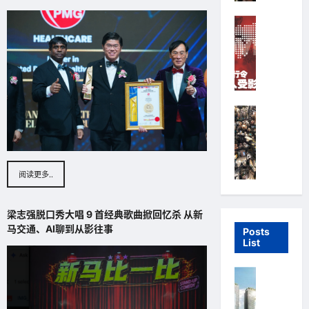
n
S
g
Highline
o
K
u
特别报道 Spe
a
t
特别报道 Spec
i
h
实
P
K
施
r
o
新
o
r
Highline
冠
p
e
环球产业 Glo
肺
e
a
炎
环
r
）
限
球
t
新
行
产
阅读更多..
i
晋
令
业
e
小
全
BO
s
鲜
梁志强脱口秀大唱 9 首经典歌曲掀回忆杀 从新
球
Admin
）
肉
马交通、AI聊到从影往事
逾
Posts
灵
崔
March
List
5
魂
宇
24,
亿
人
2020
植
人
Highline
物
（
受
上市公司 Lis
邝
C
影
完