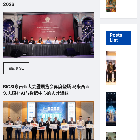
盟
r
W
2026
14,
之
n
e
2020
窗
e
s
t
BO
t
Admin
越
p
Posts
抄
o
December
List
越
r
12,
火
t
2019
吉
紅
s
隆
admin
H
坡
阅读更多..
o
March
男
l
9,
装
d
2015
BICSI东南亚大会暨展览会再度登场 马来西亚
周
i
矢志填补AI与数据中心的人才短缺
第
2
n
二
0
g
季
2
s
华
6
冀
丽
年
每
落
国
年
幕
际
获
M