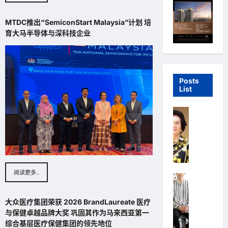
MTDC推出“SemiconStart Malaysia”计划 培
育大马半导体与深科技企业
Posts
List
Highline
封面人物
新
鸿
基
（
阅读更多..
Highline
S
u
人物 Person
n
大众医疗集团荣获 2026 BrandLaureate 医疗
韩
H
与保健卓越品牌大奖 巩固其作为马来西亚第一
国
u
综合基层医疗保健集团的领先地位
（