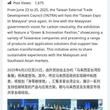
Post Views:
1,675
From June 23 to 25, 2025, the Taiwan External Trade
Development Council (TAITRA) will host the “Taiwan Expo
In Malaysia” once again. In line with the Malaysian
government’s vision for carbon neutrality, the exhibition
will feature a “Green & Innovation Pavilion,” showcasing a
variety of Taiwanese companies and presenting a range
of products and application solutions that support low-
carbon transformation. This initiative aims to share
sustainable experiences with the Malaysian and
Southeast Asian markets.
2025年6月23日至25日，由外贸协会主办的「马来西亚台湾形
象展」将再度登场。其中，呼应马来西亚政府实现碳中和愿
景，将规划「净零碳排馆」，汇集多家台湾企业，展示一系列
支持低碳转型的产品与应用方案，期与马来西亚及东南亚市场
共享永续经验。