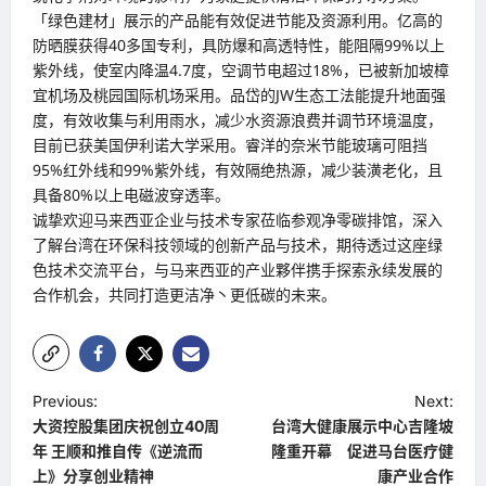
「绿色建材」展示的产品能有效促进节能及资源利用。亿高的
防晒膜获得40多国专利，具防爆和高透特性，能阻隔99%以上
紫外线，使室内降温4.7度，空调节电超过18%，已被新加坡樟
宜机场及桃园国际机场采用。品岱的JW生态工法能提升地面强
度，有效收集与利用雨水，减少水资源浪费并调节环境温度，
目前已获美国伊利诺大学采用。睿洋的奈米节能玻璃可阻挡
95%红外线和99%紫外线，有效隔绝热源，减少装潢老化，且
具备80%以上电磁波穿透率。
诚挚欢迎马来西亚企业与技术专家莅临参观净零碳排馆，深入
了解台湾在环保科技领域的创新产品与技术，期待透过这座绿
色技术交流平台，与马来西亚的产业夥伴携手探索永续发展的
合作机会，共同打造更洁净丶更低碳的未来。
P
Previous:
Next:
大资控股集团庆祝创立40周
台湾大健康展示中心吉隆坡
o
年 王顺和推自传《逆流而
隆重开幕 促进马台医疗健
s
上》分享创业精神
康产业合作