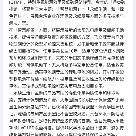
(GTMP)，特别重视能源效率及低碳经济转型。今年的「净零碳
排馆」将聚焦三大主题：「智慧能源」丶「永续生活」和「绿
色建材」，展现台湾企业在环保及永续发展方面的多元技术与
解决方案。
在「智慧能源」方面，将展示最新的太阳光电应用及储能电池
技术，提供洁净能源及提升能源效能的方案。飞立威专为户外
物联网设计的微型光能源采集系统，发电量和储电效率超过传
统太阳能板75%，使用寿命长达10年，适用於定位追踪丶风险
预防和环境监测等需求。天杰的半固态电池模组兼具充电和储
能功能，可供电动车丶无人机及多种家用设备使用，适合救灾
和户外活动。劲芯电池则专注於锂铁电池的研发，其机车磷酸
锂铁电池在价格丶续航力丶稳定性及可回收性上优於传统铅酸
电池，其便携式锂铁电源可支援市电及太阳能充电。
「永续生活」主题的产品有助於降低化学物质使用和环境污
染，支持环保制造及消费。大禾国际的聪明洗环保清洁剂无毒
且生物分解度达97%，已获得多国专利及欧盟丶清真等国际认
证。淞暘的专利产品无塑纸不含塑胶淋膜，具备防水丶防油及
可热封合特性，是取代传统塑胶包装的首选。合巨光电运用低
耗能UVC LED杀菌科技，提供非化学水杀菌厨下装置，避免传
统化学剂对环境的影响，为家庭提供清洁环保的净水方案。