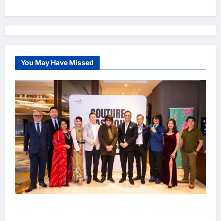
t
n
a
v
You May Have Missed
i
g
a
t
i
o
n
吉隆坡男装周第二季华丽落幕 以《教父》为灵感