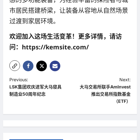
市居民搭建桥梁，让装备从容地从自然场景
过渡到家居环境。
欢迎加入这场生活变革！更多详情，请访
问：https://kemsite.com/
P
Previous:
Next:
LSK集团欢庆进军大马寝具
大马交易所联手AmInvest
o
制造业50周年纪念
推出交易所指数基金
s
（ETF）
t
n
a
v