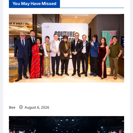
You May Have Missed
i
g
a
t
i
o
n
吉隆坡男装周第二季华丽落幕 以《教父》为灵感
重塑当代男士风尚
Bee
August 6, 2026