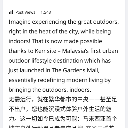
Post Views:
1,543
Imagine experiencing the great outdoors,
right in the heat of the city, while being
indoors! That is now made possible
thanks to Kemsite – Malaysia’s first urban
outdoor lifestyle destination which has
just launched in The Gardens Mall,
essentially redefining modern living by
bringing the outdoors, indoors.
无需远行，就在繁华都市的中央——甚至足
不出户，您也能沉浸式体验户外生活的魅
力。这一切如今已成为可能：马来西亚首个