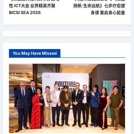
o
性 ICT大会 业界精英齐聚
扬帆·生命远航》七步疗愈健
s
BICSI SEA 2026
身课 重启身心能量
t
n
a
v
You May Have Missed
i
g
a
t
i
o
n