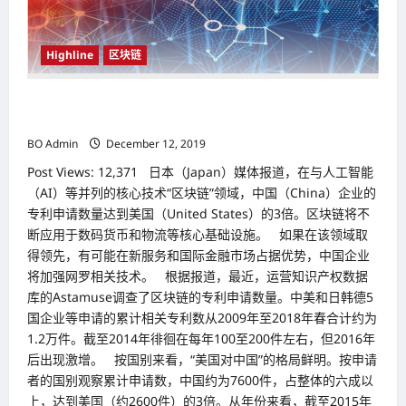
肯
定
Highline
区块链
在区块链领域 中国（China）专利申请数达美国（United
States）3倍
BO Admin
December 12, 2019
Post Views: 12,371 日本（Japan）媒体报道，在与人工智能
（AI）等并列的核心技术“区块链”领域，中国（China）企业的
专利申请数量达到美国（United States）的3倍。区块链将不
断应用于数码货币和物流等核心基础设施。 如果在该领域取
得领先，有可能在新服务和国际金融市场占据优势，中国企业
将加强网罗相关技术。 根据报道，最近，运营知识产权数据
库的Astamuse调查了区块链的专利申请数量。中美和日韩德5
国企业等申请的累计相关专利数从2009年至2018年春合计约为
1.2万件。截至2014年徘徊在每年100至200件左右，但2016年
后出现激增。 按国别来看，“美国对中国”的格局鲜明。按申请
者的国别观察累计申请数，中国约为7600件，占整体的六成以
上，达到美国（约2600件）的3倍。从年份来看，截至2015年