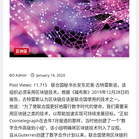
域
成
加
拿
大
（Canada）
最
高
薪
行
业
之
区块链
一
成组织使用技术之一 联合国将采用区块链技术
BO Admin
January 14, 2020
Post Views: 11,715 联合国秘书长安东尼奥·古特雷斯说，该
组织必须采用区块链技术。根据《福布斯》2019年12月28日的
报告，古特雷斯认为区块链应该是联合国使用的技术之一。
他说：“为了使联合国更好地履行数字时代的使命，我们需要采
用区块链之类的技术，以帮助加速实现可持续发展目标。”正如
Cointelegraph在去年7月报道的那样，当时他创建了一个“数
字合作高级别小组”，该小组明确将区块链技术列入了议程。
自从Guterres创建了数字合作计划以来，联合国使用区块链的