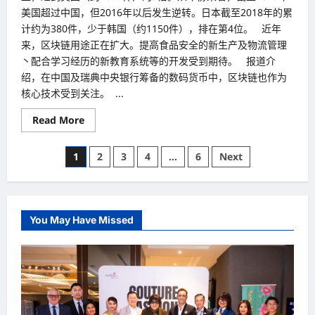
美国超过中国，但2016年以后发生逆转。日本截至2018年的累
计约为380件，少于韩国（约1150件），排在第4位。 近年
来，区块链用途正在扩大。提高食品安全的新生产及物流管理
丶配合学习经历的新教育系统等的开发受到期待。 报道介
绍，在中国及瑞典中央银行筹备的数码货币中，区块链也作为
核心技术受到关注。 ...
Read
Read More
more
about
在
Posts
1
2
3
4
…
6
Next
区
块
pagination
链
领
域
中
国
You May Have Missed
（China）
专
利
申
请
数
达
美
国