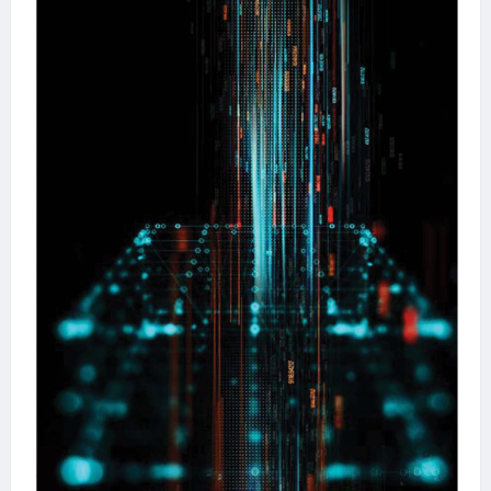
（United
States）
CFTC
公
布“数
字
美
元
计
划”细
节