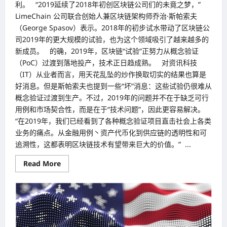
利。 “2019延续了2018年初创区块链公司们的未竟之梦，”
LimeChain 公司联合创始人兼区块链架构师乔治·斯帕索夫
（George Spasov）表示。2018年的初步试水带动了区块链公
司2019年的更大规模的试验，也为这个领域吸引了越来越多的
新成员。 的确，2019年，区块链“试验”正努力从概念验证
（PoC）过渡到落地投产，技术正日趋成熟。 对资讯科技
（IT）从业者而言，用天花乱坠的炒作换取切实的结果也算是
好消息。但是斯帕索夫也提到一些“坏”消息：这些试验仍很难从
概念验证过渡到生产。不过，2019年的问题并不在于缺乏可行
用例和市场契合性，而是在于“技术问题”，因此更容易解决。
“在2019年，我们已经看到了各种概念验证项目直击社会上各类
业务的痛点。从金融用例丶资产代币化到供应链的透明性和可
追溯性，这都表明区块链技术有望带来巨大的价值。” ...
Read
Read More
more
about
2020
年
区
块
链
5
大