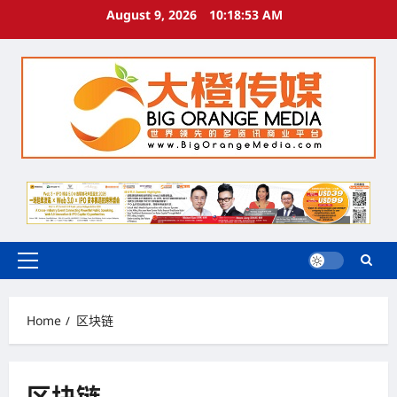
Skip
August 9, 2026
10:18:55 AM
to
content
Primary
Menu
Home
区块链