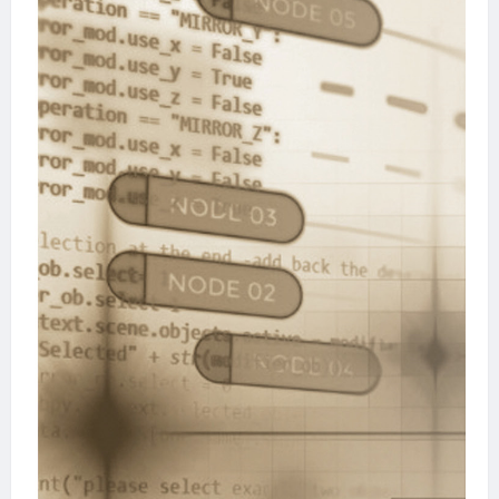
国
将
采
用
区
块
链
技
术