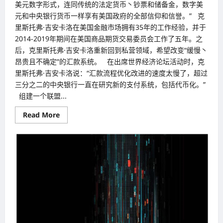
美元数字形式，连同传统的法定货币丶钞票和储备金，数字美
元和中央银行货币一样享有美国政府的全部信仰和信誉。” 克
里斯托弗·吉安卡洛在美国金融市场拥有35年的工作经验，并于
2014-2019年期间在美国商品期货交易委员会工作了五年。之
后，克里斯托弗·吉安卡洛重新回到私营领域，希望改变“缓慢丶
昂贵且不确定”的汇款系统。 在出席世界经济论坛活动时，克
里斯托弗·吉安卡洛说：“汇款流程优化改进的速度太慢了，超过
三分之二的中央银行一直在研究新的支付系统，包括代币化。”
组建一个联盟...
Read
Read More
more
about
鼓
励
美
元
下
一
次
重
大
创
新
美
国