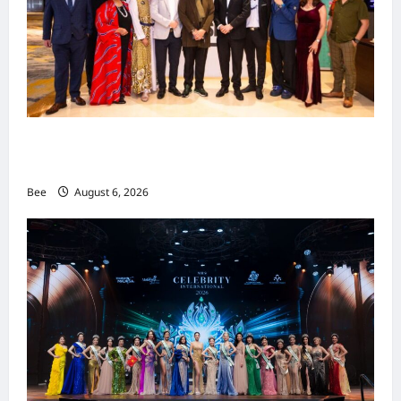
（United
States）
3
倍
吉隆坡男装周第二季华丽落幕 以《教父》为灵感
重塑当代男士风尚
Bee
August 6, 2026