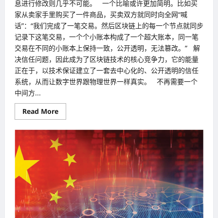
息进行修改则几乎不可能。 一个比喻或许更加简明。比如买
家从卖家手里购买了一件商品，买卖双方就同时向全网“喊
话”：“我们完成了一笔交易。然后区块链上的每一个节点就同步
记录下这笔交易，一个个小账本构成了一个超大账本，同一笔
交易在不同的小账本上保持一致，公开透明，无法篡改。” 解
决信任问题，因此成为了区块链技术的核心竞争力，它的能量
正在于，以技术保证建立了一套去中心化的、公开透明的信任
系统，从而让数字世界跟物理世界一样真实。 不再需要一个
中间方...
Read
Read More
more
about
泡
沫
散
去
后
区
块
链
真
正
价
值
受