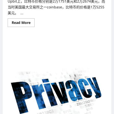
Upbit上，比特币价格分别是2万1751美元和2万2674美元，而
当时美国最大交易所之一coinbase，比特币的价格是1万5255
美元。 ...
Read
Read More
more
about
韩
国
（South
Korea）：
亚
洲
的
区
块
链
中
心
地
带？