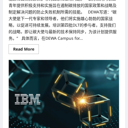
青年提供积极支持和实施旨在遏制碳排放的国家政策和战略及
制定解决问题的防止失败机制所需的技能。 DEWA写道：“碳
大使是下一代专家和领导者，他们将实施雄心勃勃的国家战
略，以促进可持续发展。培训第四批DLT的参与者，支持我们
的战略，即让碳大使与最新的技术保持同步，为该计划提供服
务。” 具体而言，在DEWA Campus for...
Read
Read More
more
about
为
保
护
区
域
与
环
境
迪
拜
（Dubai）
转
向
利
用
区
块