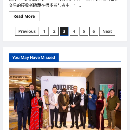
交易的接收者隐藏在很多参与者中。” ...
Read
Read More
more
about
区
Posts
Previous
1
2
3
4
5
6
Next
块
链
pagination
应
用
再
升
级
You May Have Missed
可
隐
藏
转
账
者
身
份
与
金
额