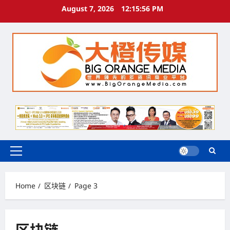
Skip
August 7, 2026
12:15:58 PM
to
content
Primary
Menu
Home
区块链
Page 3