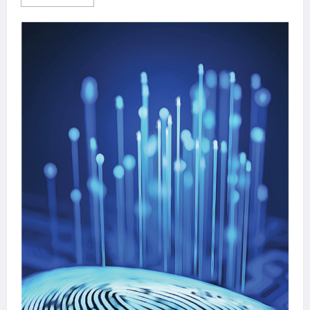
more
about
进
行
多
重
更
新
IBM
提
升
区
块
链
平
台