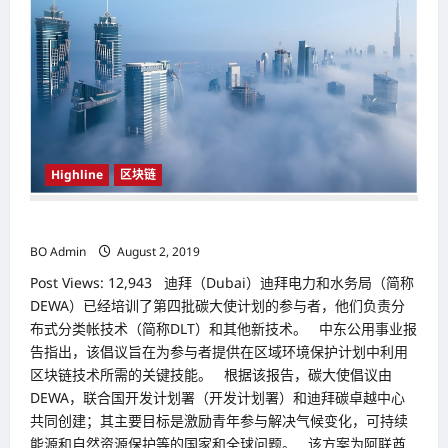
Bee
合
作
科
技
巨
头
甲
骨
文
（Oracle）
将
Highline
区块链
在
区
块
链
为保护区域与环境 迪拜（Dubai） 转向利用区块链技术
上
追
BO Admin
August 2, 2019
踪
蜂
Post Views: 12,943 迪拜（Dubai）迪拜电力和水务局（简称
蜜
DEWA）已经培训了第四批碳大使计划的参与者，他们负责分
布式分类帐技术（简称DLT）和其他新技术。 中东公用事业报
告指出，该倡议旨在为参与者提供在区域环境保护计划中利用
区块链技术所需的关键技能。 根据该报告，碳大使倡议由
DEWA，联合国开发计划署（开发计划署）和迪拜碳卓越中心
共同创建；其主要目标是激励青年参与解决气候变化，可持续
能源和自然资源保护等的国家和全球问题。 该方案为阿联酋