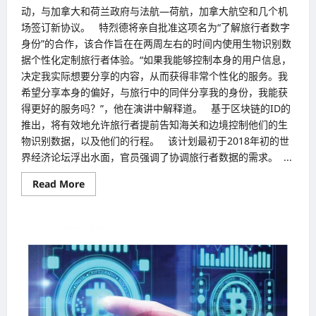
动，与加拿大和荷兰政府与法航—荷航，加拿大航空和几个机
场签订新协议。 特烈德将亲自批准这项名为“了解旅行者数字
身份”的合作，该合作旨在在两周左右的时间内使用生物识别数
据个性化定制旅行者体验。“如果我能够控制本身的用户信息，
决定我实际想要分享的内容，从而获得非常个性化的服务。我
希望分享本身的偏好，与旅行中的同伴分享我的身份，我能获
得更好的服务吗？”，他在演讲中解释道。 基于区块链的ID的
推出，将有效地允许旅行者提前告知海关和边境控制他们的生
物识别数据，以及他们的行程。 该计划最初于2018年初的世
界经济论坛浮出水面，官员强调了协调旅行者数据的需求。 ...
Read
Read More
more
about
与
航
空
公
司
合
作
埃
森
哲
（Accenture）