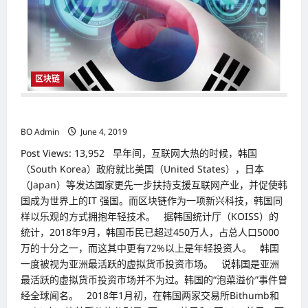
开
发
区
块
链
ID
区块链
韩国（South Korea）：亚洲的区块链中心地带？
BO Admin
June 4, 2019
Post Views: 13,952 早年间，互联网大热的时候，韩国
（South Korea）政府就比美国（United States），日本
（Japan）等发达国家更先一步扶持支援互联网产业，并促使韩
国成为世界上的IT 强国。而区块链作为一项新兴科技，韩国同
样以乐观的方式拥抱年轻技术。 据韩国统计厅（KOISS）的
统计，2018年9月，韩国币民已超过450万人，占总人口5000
万的十分之一，而这其中更有72%以上是年轻投资人。 韩国
一度被视为亚洲最活跃的虚拟货币投资市场。 说韩国是亚洲
最活跃的虚拟货币投资市场并不为过。韩国的“泡菜溢价”事件曾
经全球闻名。 2018年1月初，在韩国两家交易所Bithumb和