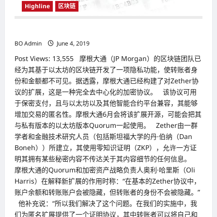
Highline
区块链
区块链应用再升级 可隐藏转账者身份与金额
BO Admin
June 4, 2019
Post Views: 13,555 摩根大通（JP Morgan）的区块链团队已
经为其基于以太坊的区块链开发了一项隐私功能，使转账者身
份和金额都不可见。据透露，摩根大通已经构建了对Zether协
议的扩展，这是一种完全去中心化的加密协议。 该协议可用
于保密支付，且与以太坊以及其他智能合约平台兼容，其能够
增加交易的匿名性。摩根大通6月会将该扩展开源，可能会把其
与私有版本的以太坊版本Quorum一起使用。 Zether由一群
学者和金融技术研究人员（包括斯坦福大学的丹·伯纳（Dan
Boneh））所建立，其使用零知识证明（ZKP），允许一方证
明其拥有某些秘密内容不传达关于其内容细节的任何信息。
摩根大通的Quorum和加密资产战略负责人奥利·哈里斯（Oli
Harris）在解释新扩展的作用时称：“在基本的Zether协议中，
账户余额和转账账户会被隐藏，但转账者的身份不会被隐藏。”
他补充说：“所以我们解决了这个问题。在我们的实施中，我
们为匿名扩展提供了一个证明协议，其中转账者可以将自己和