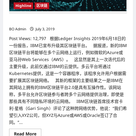
链
技
Highline
区块链
术
进行多重更新 IBM提升区块链平台
BO Admin
July 3, 2019
Post Views: 12,797 根据Ledger Insights 2019年6月18日的
一份报告，IBM已宣布升级其区块链平台。 据报道，新的IBM
区块链平台将能够在多个云网络上运行，例如微软的Azure或
亚马孙Web Services（AWS）。 这显然是其上一次迭代后的
主要升级，此前仅通过IBM的云提供。多云平台将通过
Kubernetes提供，这是一个容器程序，该程序允许用户根据需
要扩展其区块链网络。 其新的框架的主要结果之一是IBM在
其网站上拥有的IBM区块链平台2.0是具有互操作性。该网站
称，多平台允许区块链参与者跨多个云网络提供治理，即使是
那些具有不同隐私环境的云网络。 IBM区块链首席技术官卡
利·星格（Gari Singh）评论了这种跨网络优势，他说：“我们希
望引入XYZ公司，但XYZ与Azure或AWS或Oracle签订了合
同。”...
Read
Read More