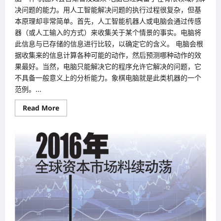
决问题的能力。用人工智能解决问题的执行过程很复杂，但基
本原理却非常简单。首先，人工智能机器人或电脑会通过传感
器（或人工输入的方式）来收集关于某个情景的事实。电脑将
此信息与已存储的信息进行比较，以确定它的含义。 电脑会根
据收集来的信息计算各种可能的动作，然后预测哪种动作的效
果最好。当然，电脑只能解决它的程序允许它解决的问题，它
不具备一般意义上的分析能力。象棋电脑就是此类机器的一个
范例。...
Read
Read More
more
about
人
工
智
能
（Artificial
Intelligence）
或
机
器
人
未
来
将
会