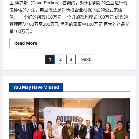
卫·博克斯（Dave Berkus）首创的，对于初创期的企业进行价
值评估的方法，典型做法是对所投企业根据下面的公式来估
值： 一个好的创意100万元 一个好的盈利模式100万元 优秀的
管理团队100万至200万元 优秀的董事会100万元 巨大的产品前
景100万元...
Read
Read More
more
about
投
Posts
1
2
3
Next
资
企
pagination
业
的
估
值
方
You May Have Missed
法