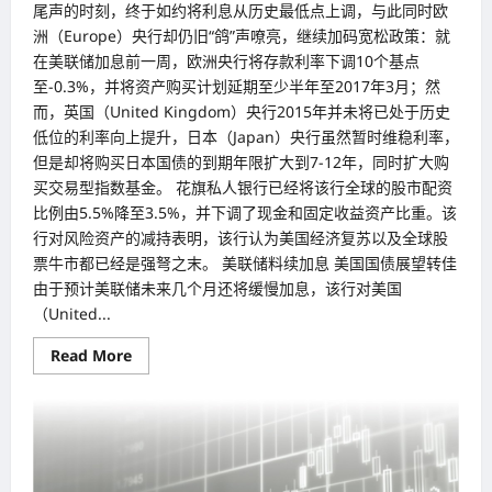
尾声的时刻，终于如约将利息从历史最低点上调，与此同时欧
洲（Europe）央行却仍旧“鸽”声嘹亮，继续加码宽松政策：就
在美联储加息前一周，欧洲央行将存款利率下调10个基点
至-0.3%，并将资产购买计划延期至少半年至2017年3月；然
而，英国（United Kingdom）央行2015年并未将已处于历史
低位的利率向上提升，日本（Japan）央行虽然暂时维稳利率，
但是却将购买日本国债的到期年限扩大到7-12年，同时扩大购
买交易型指数基金。 花旗私人银行已经将该行全球的股市配资
比例由5.5%降至3.5%，并下调了现金和固定收益资产比重。该
行对风险资产的减持表明，该行认为美国经济复苏以及全球股
票牛市都已经是强弩之末。 美联储料续加息 美国国债展望转佳
由于预计美联储未来几个月还将缓慢加息，该行对美国
（United...
Read
Read More
more
about
2016
年
全
球
资
本