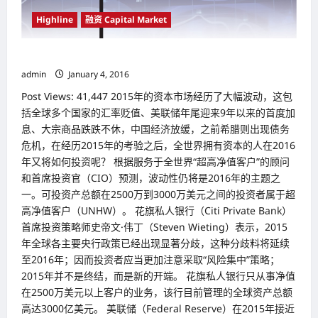
抢
掉
Highline
融资 Capital Market
很
多
人
的
2016年全球资本市场料续动荡
工
admin
January 4, 2016
作
Post Views: 41,447 2015年的资本市场经历了大幅波动，这包
括全球多个国家的汇率贬值、美联储年尾迎来9年以来的首度加
息、大宗商品跌跌不休，中国经济放缓，之前希腊则出现债务
危机，在经历2015年的考验之后，全世界拥有资本的人在2016
年又将如何投资呢？ 根据服务于全世界“超高净值客户”的顾问
和首席投资官（CIO）预测，波动性仍将是2016年的主题之
一。可投资产总额在2500万到3000万美元之间的投资者属于超
高净值客户（UNHW）。 花旗私人银行（Citi Private Bank）
首席投资策略师史帝文·伟丁（Steven Wieting）表示，2015
年全球各主要央行政策已经出现显著分歧，这种分歧料将延续
至2016年；因而投资者应当更加注意采取“风险集中”策略；
2015年并不是终结，而是新的开端。 花旗私人银行只从事净值
在2500万美元以上客户的业务，该行目前管理的全球资产总额
高达3000亿美元。 美联储（Federal Reserve）在2015年接近