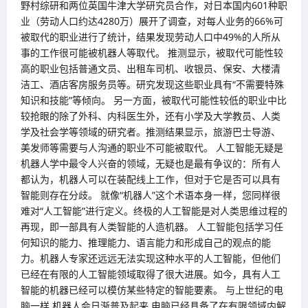
野村综研和两位英国牛津大学研究员合作，对日本国内601种职
业（劳动人口约达4280万）展开了调查，对每人业务的66%可
被取代的职业进行了统计，结果发现劳动人口中49%的人所从
事的工作很可能被机器人等取代。 推测显示，被取代可能性较
高的职业包括普通文员、出租车司机、收银员、保安、大楼清
洁工、酒店客房服务员等。研究发现这些职业具有“不需要特殊
知识和技能”等倾向。 另一方面，被取代可能性较低的职业中比
较抢眼的除了外科、内科医生外，还有小学及大学教员、人类
学及社会学等领域的研究者。推测结果显示，旅游巴士导游、
美发师等需要与人沟通的职业不可能被取代。 人工智能无疑是
机器人学中最令人兴奋的领域，无疑也是最有争议的：所有人
都认为，机器人可以在装配线上工作，但对于它是否可以具有
智能则存在分歧。 就像“机器人”这个术语本身一样，您同样很
难对“人工智能”进行定义。终极的人工智能是对人类思维过程的
再现，即一部具有人类智能的人造机器。 人工智能包括学习任
何知识的能力、推理能力、语言能力和形成自己的观点的能
力。机器人专家还远远无法实现这种水平的人工智能，但他们
已经在有限的人工智能领域取得了很大进展。如今，具有人工
智能的机器已经可以模仿某些特定的智能要素。 与上世纪的电
脑一样 机器人会日渐普及起来 电脑已经具备了在有限领域内解