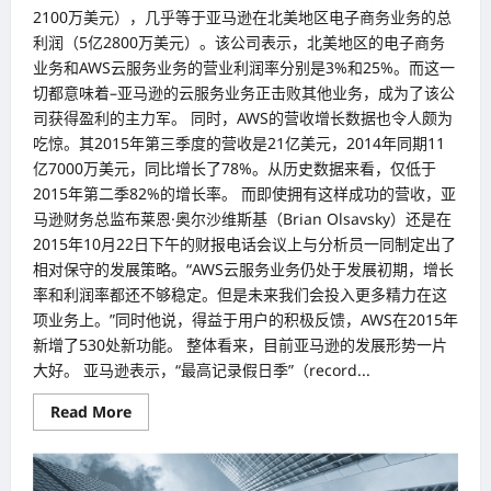
2100万美元），几乎等于亚马逊在北美地区电子商务业务的总
利润（5亿2800万美元）。该公司表示，北美地区的电子商务
业务和AWS云服务业务的营业利润率分别是3%和25%。而这一
切都意味着–亚马逊的云服务业务正击败其他业务，成为了该公
司获得盈利的主力军。 同时，AWS的营收增长数据也令人颇为
吃惊。其2015年第三季度的营收是21亿美元，2014年同期11
亿7000万美元，同比增长了78%。从历史数据来看，仅低于
2015年第二季82%的增长率。 而即使拥有这样成功的营收，亚
马逊财务总监布莱恩·奥尔沙维斯基（Brian Olsavsky）还是在
2015年10月22日下午的财报电话会议上与分析员一同制定出了
相对保守的发展策略。“AWS云服务业务仍处于发展初期，增长
率和利润率都还不够稳定。但是未来我们会投入更多精力在这
项业务上。”同时他说，得益于用户的积极反馈，AWS在2015年
新增了530处新功能。 整体看来，目前亚马逊的发展形势一片
大好。 亚马逊表示，“最高记录假日季”（record...
Read
Read More
more
about
历
经
20