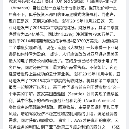
Post Views: 42,231 美国（United States）电商巨头–亚马逊
（Amazon）自创立起一直是处于亏损状态，但其股价却一直
居高不下，似乎投资人都相信亚马逊模式终将盈利，而也许，
现在正是这一天到来的时候。 就在2015年10月22日这一天，
亚马逊发布了2015年第三季度的财报。财报显示，其第三季度
净营收为254亿美元，同比增长23%；净利润为7900万美元，
相对于2014年同期所蒙受的净亏损4亿3700万美元，为连续第
二个季度实现盈利。 现在，就随《大橙报》一起来看一下亚马
逊是如何转亏为盈的。 或许，人们应该改改对亚马逊这家美国
最大的电子商务公司的看法了。它的身份已经不仅限于电子商
务巨头，同时还是世界上最大的产品零售商。不仅如此，它还
经营着世界上最成功的云计算业务。 就在2015年10月中旬，亚
马逊发布了它2015年第三季度的营收财报。将其和第二季度的
报表一起解读可以看出，基于对“回避收益有利于营收增长”这一
个事实的了解。这家美国西雅图（Seattle）公司实现了连续盈
利。其中它旗下的AWS云服务业务和北美（North America）
零售业务的表现最为强劲。 回避收益，主要是回避利率和汇率
风险，增加驾驭经济不稳定性和控制风险的手段，满足融资者
需求，同时获取超额收益。 事实上，AWS才是真正的赢家。云
服务业务的利润占到了亚马逊第三季度总利润的四分之一（5亿