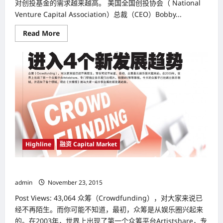
对创投基金的需求越来越高。 美国全国创投协会（ National
Venture Capital Association）总裁（CEO）Bobby...
Read
Read More
more
about
世
界
创
投
业
蓬
勃
发
展
美
国
（United
States）
创
Highline
融资 Capital Market
投
投
资
众筹（Crowdfunding） 进入4个新发展趋势
金
额
admin
November 23, 2015
写
20
Post Views: 43,064 众筹（Crowdfunding），对大家来说已
年
新
经不再陌生。而你可能不知道，最初，众筹是从娱乐圈兴起来
高
的。在2003年，世界上出现了第一个众筹平台Artistshare，专