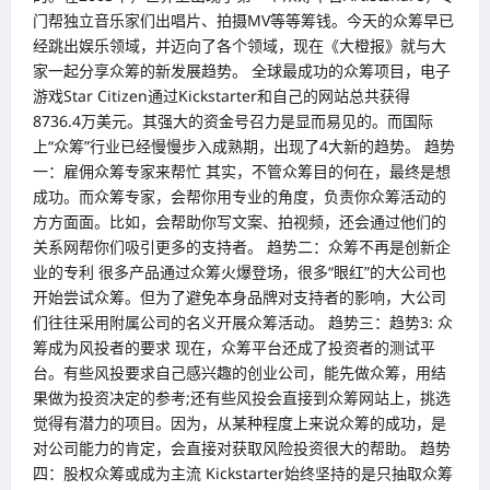
门帮独立音乐家们出唱片、拍摄MV等等筹钱。今天的众筹早已
经跳出娱乐领域，并迈向了各个领域，现在《大橙报》就与大
家一起分享众筹的新发展趋势。 全球最成功的众筹项目，电子
游戏Star Citizen通过Kickstarter和自己的网站总共获得
8736.4万美元。其强大的资金号召力是显而易见的。而国际
上“众筹”行业已经慢慢步入成熟期，出现了4大新的趋势。 趋势
一：雇佣众筹专家来帮忙 其实，不管众筹目的何在，最终是想
成功。而众筹专家，会帮你用专业的角度，负责你众筹活动的
方方面面。比如，会帮助你写文案、拍视频，还会通过他们的
关系网帮你们吸引更多的支持者。 趋势二：众筹不再是创新企
业的专利 很多产品通过众筹火爆登场，很多“眼红”的大公司也
开始尝试众筹。但为了避免本身品牌对支持者的影响，大公司
们往往采用附属公司的名义开展众筹活动。 趋势三：趋势3: 众
筹成为风投者的要求 现在，众筹平台还成了投资者的测试平
台。有些风投要求自己感兴趣的创业公司，能先做众筹，用结
果做为投资决定的参考;还有些风投会直接到众筹网站上，挑选
觉得有潜力的项目。因为，从某种程度上来说众筹的成功，是
对公司能力的肯定，会直接对获取风险投资很大的帮助。 趋势
四：股权众筹或成为主流 Kickstarter始终坚持的是只抽取众筹