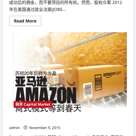
成功后的佣金，而不要项目的所有权。然而，股权众筹 2012
年在美国通过就业法案(JOBS...
Read
Read More
more
about
众
筹
（Crowdfunding）
进
入
4
个
新
发
展
趋
势
融资 Capital Market
历经20年后转亏为盈 亚马逊（Amazon）商式模式等到春天
admin
November 9, 2015