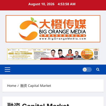
Skip
August 10, 2026
4:53:59 AM
to
content
Primary
Menu
Home
融资 Capital Market