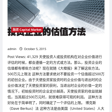
年
后
转
亏
为
盈
亚
马
融资 Capital Market
逊
（Amazon）
商
式
投资企业的估值方法
模
式
admin
October 5, 2015
等
到
Post Views: 41,329 天使投资人或投资机构在对企业价值进行
春
天
评估的时候，都会遵循一定的方式或方法。那么，投资企业的
估值都有哪些方法呢？现在就随《大橙报》来了解这些方法。
500万元上限法 这种方法要求绝对不要投资一个估值超过500万
的初创企业。由于天使投资家投资时的企业价值与退出时的企
业价值决定了天使投资家的获利，当退出时企业的价值一定的
情况下，初始投资时的企业定价越高，天使投资家的收益就越
低，当其超过500万元时，就很难获得可观的利润。 这种方法
好处在于简单明了，同时确定了一个评估的上限。 博克斯
（Dave Berkus）法 这种方法是由美国（United States）人大