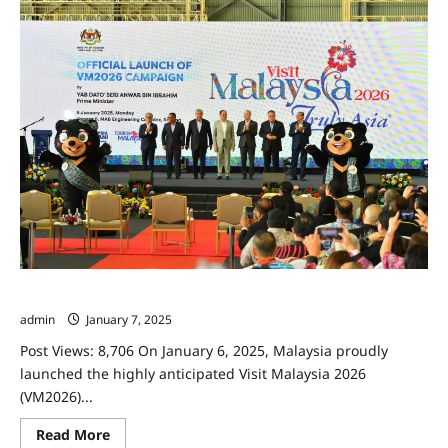
研
讨
会
首相安华为“2026马来西亚旅游年”盛典主持推介仪式
admin
January 7, 2025
Post Views: 8,706 On January 6, 2025, Malaysia proudly
launched the highly anticipated Visit Malaysia 2026
(VM2026)...
Read
Read More
more