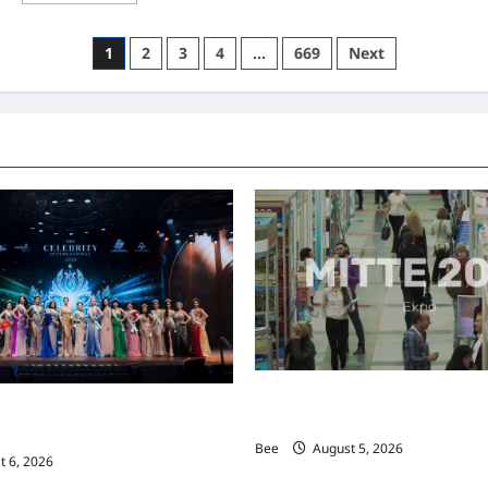
about
首
相
Posts
1
2
3
4
…
669
Next
安
华
pagination
为“2026
马
来
西
亚
旅
游
年”盛
典
主
持
推
介
仪
式
MITTE 2026举办期间 独角兽
际名人夫人选美大赛圆满落幕 以美丽
手国际伙伴共办“数字与文化旅游
2026马来西亚旅游年
Bee
August 5, 2026
 6, 2026