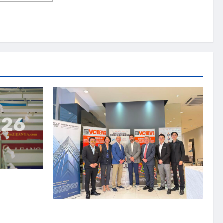
about
人
力
资
源
部
与
华
为
马
来
西
亚
携
手
推
动
TVET
发
展
资本国际俱乐部携
商务交流会”
上市实战培训迷你论坛1.0(IPO Mini Training
Forum 1.0) 圆满举行 助力东南亚企业迈向国际