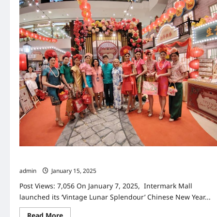
纳
斯
达
克
IPO
峰
会
2025
Intermark Mall 推出“复古新春华彩”迎接农历新年活动
admin
January 15, 2025
Post Views: 7,056 On January 7, 2025, Intermark Mall
launched its ‘Vintage Lunar Splendour’ Chinese New Year...
Read
Read More