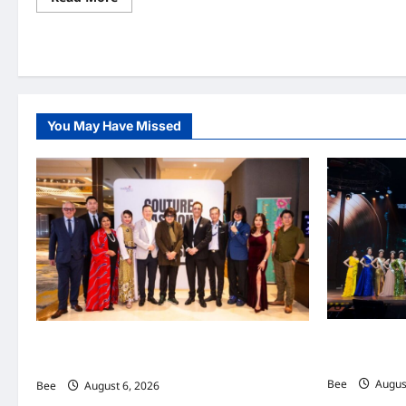
more
about
Intermark
Mall
推
出“复
古
新
春
华
You May Have Missed
彩”迎
接
农
历
新
年
活
动
2026年国
吉隆坡男装周第二季华丽落幕 以《教父》为灵感
传递使命助力
重塑当代男士风尚
Bee
August
Bee
August 6, 2026