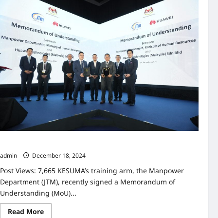
重
磅
来
袭！
人力资源部与华为马来西亚携手推动TVET发展
admin
December 18, 2024
Post Views: 7,665 KESUMA’s training arm, the Manpower
Department (JTM), recently signed a Memorandum of
Understanding (MoU)...
Read
Read More
more