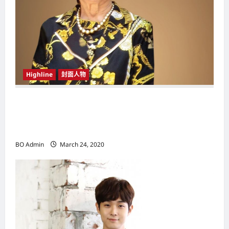
n
Highline
封面人物
新鸿基（Sun Hung Kai Properties）灵魂人物
邝肖卿（Kwong Siuhing） 成为香港
（Hongkong）名副其实女首富
BO Admin
March 24, 2020