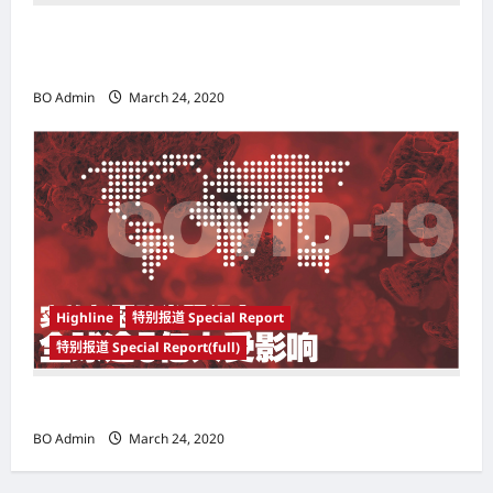
韩国（South Korea）新晋小鲜肉 崔宇植（Choi
Woo-shik） 可爱腼腆模样让影迷尖叫
BO Admin
March 24, 2020
Highline
特别报道 Special Report
特别报道 Special Report(full)
实施新冠肺炎限行令 全球逾5亿人受影响
BO Admin
March 24, 2020