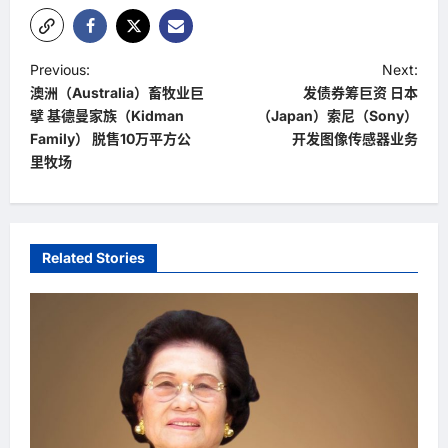
P
Previous:
Next:
澳洲（Australia）畜牧业巨
发债券筹巨资 日本
o
擘 基德曼家族（Kidman
（Japan）索尼（Sony）
s
Family） 脱售10万平方公
开发图像传感器业务
t
里牧场
n
a
v
Related Stories
i
g
a
t
i
o