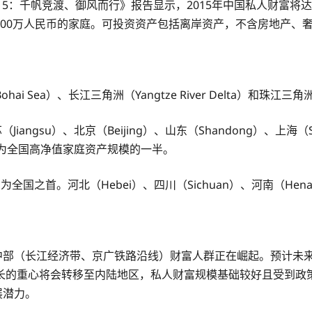
5：千帆竞渡、御风而行》报告显示，2015年中国私人财富将达
600万人民币的家庭。可投资资产包括离岸资产，不含房地产、
a）、长江三角洲（Yangtze River Delta）和珠江三角洲（P
angsu）、北京（Beijing）、山东（Shandong）、上海（
为全国高净值家庭资产规模的一半。
国之首。河北（Hebei）、四川（Sichuan）、河南（He
中部（长江经济带、京广铁路沿线）财富人群正在崛起。预计未
的重心将会转移至内陆地区，私人财富规模基础较好且受到政策红
发展潜力。