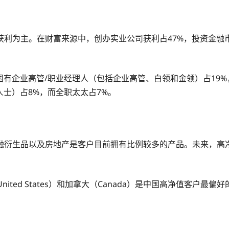
利为主。在财富来源中，创办实业公司获利占47%，投资金融市
国有企业高管/职业经理人（包括企业高管、白领和金领）占19
人士）占8%，而全职太太占7%。
融衍生品以及房地产是客户目前拥有比例较多的产品。未来，高
ited States）和加拿大（Canada）是中国高净值客户最偏