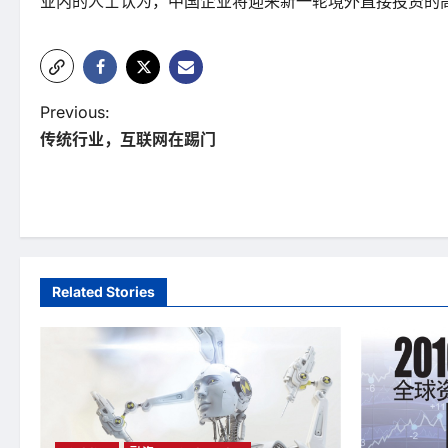
业内的人士认为，中国企业将迎来新一轮境外直接投资的
P
Previous:
传统行业，互联网在踢门
o
s
t
n
a
Related Stories
v
i
g
a