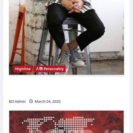
Highline
人物 Personality
韩国（South Korea）新晋小鲜肉 崔宇植（Choi
Woo-shik） 可爱腼腆模样让影迷尖叫
BO Admin
March 24, 2020