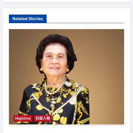
t
n
Related Stories
a
v
i
g
a
t
i
o
n
Highline
封面人物