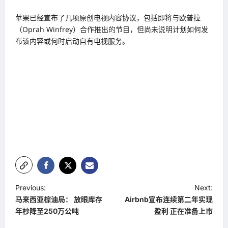
苹果已经宣布了几项原创电视内容协议，包括即将与欧普拉
（Oprah Winfrey）合作推出的节目，但尚未说明计划如何发
布该内容或何时启动自有电视服务。
P
Previous:
Next:
马来西亚棕油局： 放眼库存
Airbnb宣布连续第二年实现
o
年杪降至250万公吨
盈利 正在准备上市
s