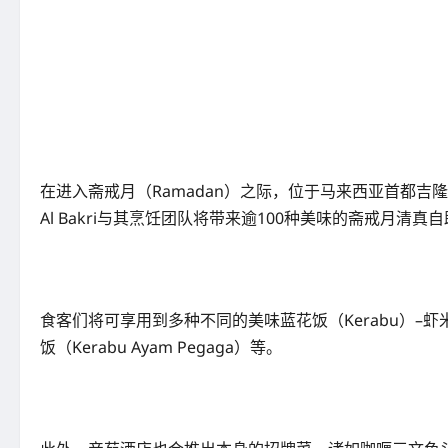
在进入斋戒月（Ramadan）之际，位于马来西亚首都吉隆坡（Kuala L
Al Bakri与其烹饪团队将带来逾100种美味的斋戒月
食客们将可享用到多种不同的美味蓝花饭（Kerabu）–虾米四角豆蓝花
饭（Kerabu Ayam Pegaga）等。