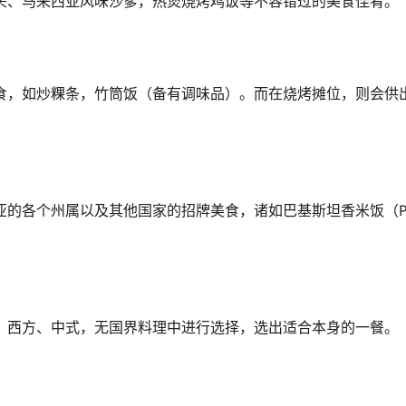
头、马来西亚风味沙爹，热煲烧烤鸡饭等不容错过的美食佳肴。
食，如炒粿条，竹筒饭（备有调味品）。而在烧烤摊位，则会供
州属以及其他国家的招牌美食，诸如巴基斯坦香米饭（Pakistani
。
、西方、中式，无国界料理中进行选择，选出适合本身的一餐。