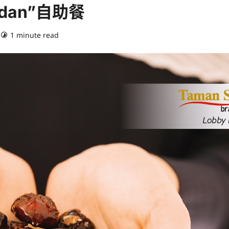
madan”自助餐
1 minute read