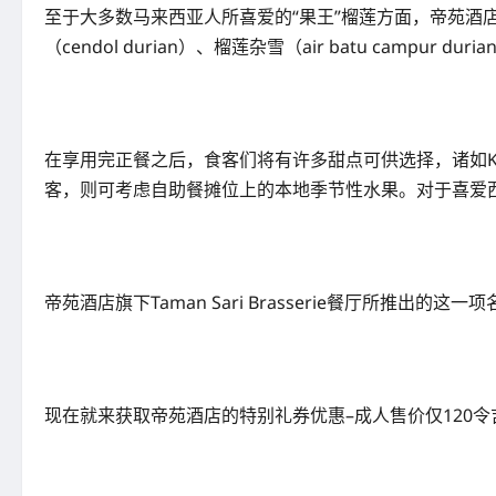
至于大多数马来西亚人所喜爱的“果王”榴莲方面，帝苑酒店也推
（cendol durian）、榴莲杂雪（air batu campur dur
在享用完正餐之后，食客们将有许多甜点可供选择，诸如Keria、Ond
客，则可考虑自助餐摊位上的本地季节性水果。对于喜爱
帝苑酒店旗下Taman Sari Brasserie餐厅所推出的这一
现在就来获取帝苑酒店的特别礼券优惠–成人售价仅120