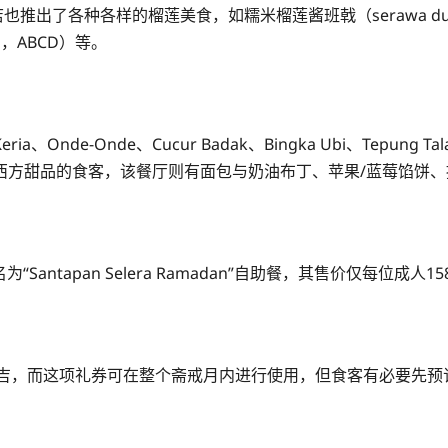
出了各种各样的榴莲美食，如糯米榴莲酱班戟（serawa duria
ian，ABCD）等。
e-Onde、Cucur Badak、Bingka Ubi、Tepung 
西方甜品的食客，该餐厅则有面包与奶油布丁、苹果/蓝莓馅饼
项名为“Santapan Selera Ramadan”自助餐，其售价仅每位
令吉，而这项礼券可在整个斋戒月内进行使用，但食客有必要先预