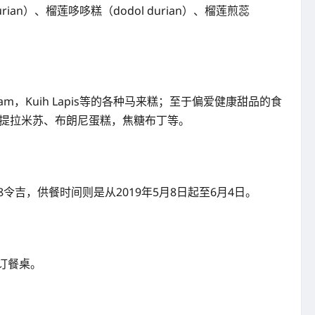
n）、榴莲哆哆糕（dodol durian）、榴莲煎蕊
Talam，Kuih Lapis等的各种马来糕；至于偏爱健康甜品的食
、提拉米苏、布朗尼蛋糕，焦糖布丁等。
成人158令吉，供餐时间则是从2019年5月8日起至6月4日。
订餐桌。