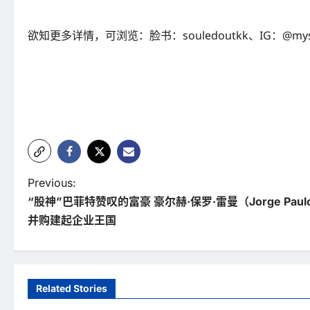
欲知更多详情，可浏览：脸书：souledoutkk、IG：@myso
P
Previous:
“股神”巴菲特赞叹的富豪 豪尔赫·保罗·雷曼（Jorge Paulo
o
并购建起企业王国
s
t
n
Related Stories
a