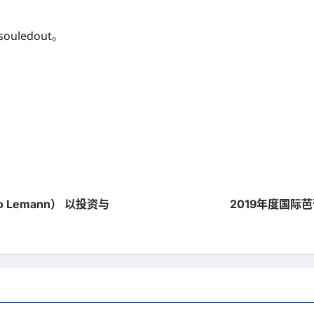
uledout。
 Lemann） 以投资与
2019年度国际芭蕾超级