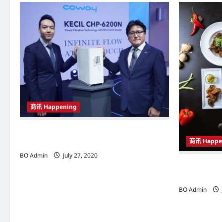
v
i
g
a
t
i
商讯 Happening
o
为都市时尚家庭节省空间 COWAY推
n
商讯 Happe
介“KECIL”净水机
BO Admin
July 27, 2020
Hotel May
来全新美食
BO Admin