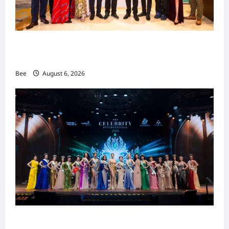
n
吉隆坡男装周第二季华丽落幕 以《教父》为灵感
重塑当代男士风尚
Bee
August 6, 2026
2026年国际名人夫人选美大赛圆满落幕 以美丽