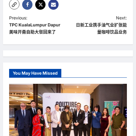
P
Previous:
Next:
TPC KualaLumpur Dapur
日新工业携手油气业扩张能
o
美味开斋自助大餐回来了
量咖啡饮品业务
s
t
n
a
You May Have Missed
v
i
g
a
t
i
o