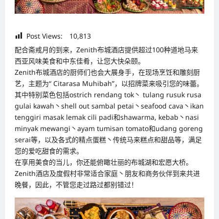
Post Views:
10,813
配合斋戒月的到来，Zenith布城酒店提供超过100种道地马来
西亚风味美食和中东佳肴，让您大快朵颐。
Zenith布城酒店的厨师们也会大展身手，在现场烹饪和雕刻厨
艺，主题为“ Citarasa Muhibah”，以招牌菜来吸引您的味蕾。
其中特别菜色包括ostrich rendang tok丶 tulang rusuk rusa
gulai kawah丶shell out sambal petai丶seafood cava丶ikan
tenggiri masak lemak cili padi和shawarma, kebab丶nasi
minyak mewangi丶ayam tumisan tomato和udang goreng
serai等，以及各式的精点蛋糕丶传统马来糕点和甜品等，满足
您的爱吃甜食的需求。
在享用美食的当儿，你还能俯瞰壮丽的布城湖和宏愿大桥。
Zenith酒店及度假村非常适合家庭丶朋友和商务伙伴到来共进
晚餐，因此，不管您走过路过都别错过！