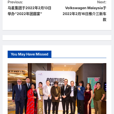
P
Previous:
Next:
马星集团于2022年2月13日
Volkswagen Malaysia于
o
举办“2022年团圆宴”
2022年2月16日推介三新车
s
款
t
n
a
v
You May Have Missed
i
g
a
t
i
o
n