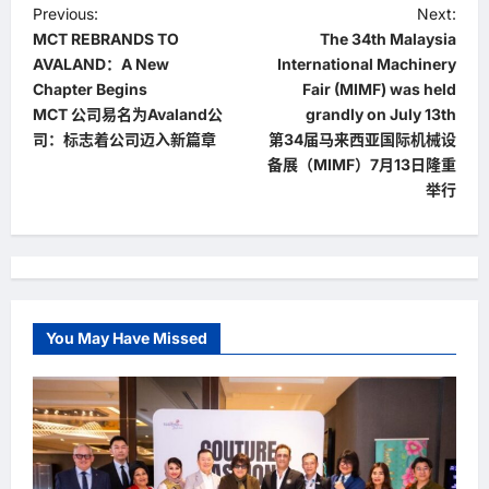
P
Previous:
Next:
MCT REBRANDS TO
The 34th Malaysia
o
AVALAND：A New
International Machinery
s
Chapter Begins
Fair (MIMF) was held
t
MCT 公司易名为Avaland公
grandly on July 13th
司：标志着公司迈入新篇章
第34届马来西亚国际机械设
n
备展（MIMF）7月13日隆重
a
举行
v
i
g
a
You May Have Missed
t
i
o
n