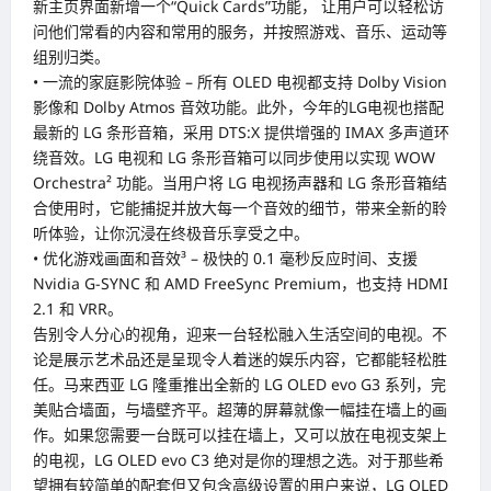
新主页界面新增一个“Quick Cards”功能， 让用户可以轻松访
问他们常看的内容和常用的服务，并按照游戏、音乐、运动等
组别归类。
• 一流的家庭影院体验 – 所有 OLED 电视都支持 Dolby Vision
影像和 Dolby Atmos 音效功能。此外，今年的LG电视也搭配
最新的 LG 条形音箱，采用 DTS:X 提供增强的 IMAX 多声道环
绕音效。LG 电视和 LG 条形音箱可以同步使用以实现 WOW
Orchestra² 功能。当用户将 LG 电视扬声器和 LG 条形音箱结
合使用时，它能捕捉并放大每一个音效的细节，带来全新的聆
听体验，让你沉浸在终极音乐享受之中。
• 优化游戏画面和音效³ – 极快的 0.1 毫秒反应时间、支援
Nvidia G-SYNC 和 AMD FreeSync Premium，也支持 HDMI
2.1 和 VRR。
告别令人分心的视角，迎来一台轻松融入生活空间的电视。不
论是展示艺术品还是呈现令人着迷的娱乐内容，它都能轻松胜
任。马来西亚 LG 隆重推出全新的 LG OLED evo G3 系列，完
美贴合墙面，与墙壁齐平。超薄的屏幕就像一幅挂在墙上的画
作。如果您需要一台既可以挂在墙上，又可以放在电视支架上
的电视，LG OLED evo C3 绝对是你的理想之选。对于那些希
望拥有较简单的配套但又包含高级设置的用户来说，LG OLED