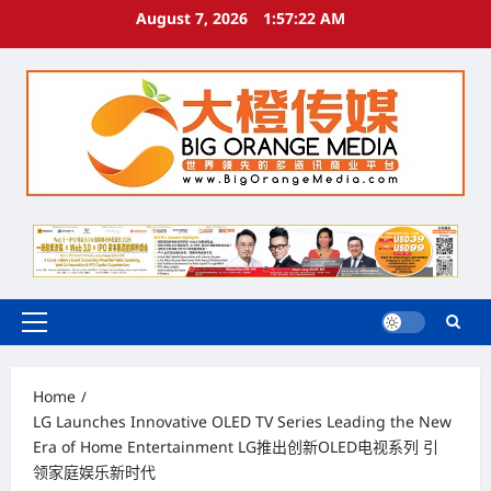
Skip
August 7, 2026
1:57:23 AM
to
content
Primary
Menu
Home
LG Launches Innovative OLED TV Series Leading the New
Era of Home Entertainment LG推出创新OLED电视系列 引
领家庭娱乐新时代