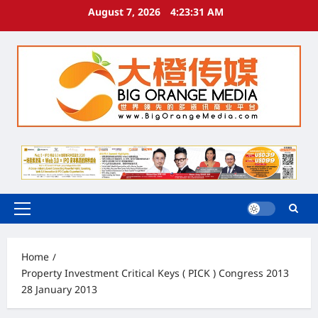
Skip
August 7, 2026
4:23:31 AM
to
content
Primary
Menu
Home
Property Investment Critical Keys ( PICK ) Congress 2013
28 January 2013