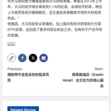
但大马政府致力确保国家经济可持续发展。单是在2012年上半
年，大马的经济增长率就有5.1%的纪录。全球经济好转，再加
上马来西亚经济基础稳定，这正是投资者瞄准市场的大好投资
机会。”
他强调，大马目前失业率偏低，加上国内有经济转型执行方案
(ETP)支撑，这创造了更多的就业机会之余，也有利于产业市场
的发展。
P
Previous:
Next:
理财师不会告诉你的投资风
颐思殿酒店（Eastin
o
险
Hotel） 全方位为你用心服
s
务
t
n
a
Related Stories