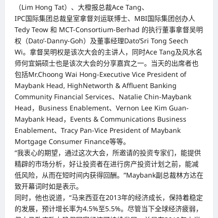
（Lim Hong Tat）、大橙报总裁Ace Tang、
IPC国际集团总裁皇室拿督刘运联博士、MBI国际集团创办人
Tedy Teow 和 MCT-Consortium-Berhad 的执行董事拿督吴明
权（Dato’-Danny-Goh）及董事经理Dato’Sri Tong Seech
Wi。拿督吴明权是该次大会的主讲人，同时Ace Tang及风水名
师何宜娟硕士也是该次大会的分享嘉宾之一。当天的出席者也
包括Mr.Choong Wai Hong-Executive Vice President of
Maybank Head, HighNetworth & Affluent Banking
Community Financial Services、Natalie Chin-Maybank
Head，Business Enablement、Vernon Lee Kim Guan-
Maybank Head，Events & Communications Business
Enablement、Tracy Pan-Vice President of Maybank
Mortgage Consumer Finance等等。
“我衷心的期望，通过这次大会，所邀请的投资专家们，能提供
精辟的市场分析，好让投资者在进行房产投资计划之前，能减
低风险，从而在短时间内获得回酬。”Maybank副总裁林方达在
致开幕词时如是表示。
同时，他也说道，“马来西亚在2013年的经济成长，保持着稳定
的发展，预计增长率为4.5%至5.5%。尽管当下全球经济疲弱，