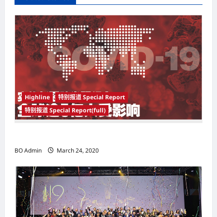
v
i
g
a
t
i
Highline
特别报道 Special Report
o
特别报道 Special Report(full)
n
实施新冠肺炎限行令 全球逾5亿人受影响
BO Admin
March 24, 2020