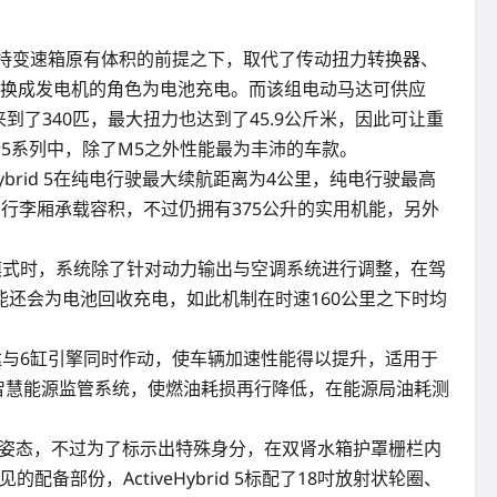
，在维持变速箱原有体积的前提之下，取代了传动扭力转换器、
可转换成发电机的角色为电池充电。而该组电动马达可供应
马力来到了340匹，最大扭力也达到了45.9公斤米，因此可让重
成为国内现行5系列中，除了M5之外性能最为丰沛的车款。
ybrid 5在纯电行驶最大续航距离为4公里，纯电行驶最高
公升的行李厢承载容积，不过仍拥有375公升的实用机能，另外
coPro模式时，系统除了针对动力输出与空调系统进行调整，在驾
还会为电池回收充电，如此机制在时速160公里之下时均
马达与6缸引擎同时作动，使车辆加速性能得以提升，适用于
怠速熄火与智慧能源监管系统，使燃油耗损再行降低，在能源局油耗测
的性能姿态，不过为了标示出特殊身分，在双肾水箱护罩栅栏内
备部份，ActiveHybrid 5标配了18吋放射状轮圈、