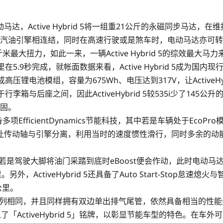
，Active Hybrid 5将一组重21公斤的永磁同步马达
离合器与汽油引擎相连结，同时在高速行驶或是煞车时，电动马达亦
公斤米最大扭力，如此一来，一辆Active Hybrid 5的综效最大
速100公里在5.9秒完成，就帐面数据来看，Active Hybrid 5
锂电池模组，容量为675Wh、电压达到317V，让ActiveH
箱与后座之间，因此ActiveHybrid 5较535i少了145
保固。
具备多项EfficientDynamics节能科技，其中若是车辆处于E
让传动轴与引擎分离，利用当时的速度惯性滑行，同时多余的动能
，若是驾驶大脚将油门采踏到底时eBoost便会作动，此时电动
，ActiveHybrid 5还具备了Auto Start-Stop
公里。
上与现行5系列相同，并且同样拥有双边单出排气尾管，依然具备相当
tiveHybrid 5」铭牌，以彰显节能车型的特色。在车外可见的配