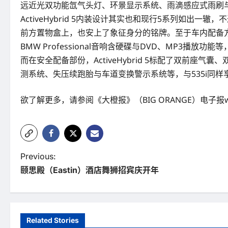
远近光双功能氙气头灯、环景显示系统、雨滴感应式雨刷与C
ActiveHybrid 5内装设计其实也和现行5系列如出
前方置物盒上，也安上了象征身分的铭牌。至于车内配备方
BMW Professional音响含硬碟与DVD、MP3播放
而在安全配备部份，ActiveHybrid 5标配了双前
测系统、失压续跑胎与车道变换警示系统等，与535i同
欲了解更多，请参阅《大橙报》（BIG ORANGE）电子报www.b
P
Previous:
颐思殿（Eastin）酒店舞狮招宾庆开年
o
s
t
Related Stories