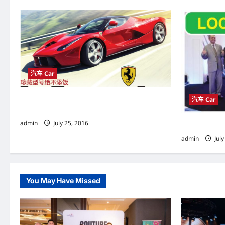
n
a
v
i
g
汽车 Car
a
珍藏型号绝不添饭 LaFerrari 公路上舒适驾驶的
汽车 Car
t
F1
admin
July 25, 2016
Local News
i
admin
July
o
n
You May Have Missed