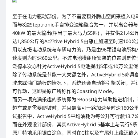
至于在电力驱动部份，为了不需要额外腾出空间来植入电动马达
而与8速Steptronic手自排变速箱整合为一，并以
40kW 的最大输出(相当于最大马力55匹) ，并提供21.4
达1,850公斤的Ac??tive Hybrid 5由静止加速至时
用以支援电动系统与车辆电力的，乃是由96颗锂电池所构成高压
速度则为时速60公里。不过电池模组所安装的位置则是位于行李
泛德本次亦针对ActiveHybrid 5电池提出5年或10万公里
除了传动系统是节能一大关键之外，ActiveHybrid 5亦
驶未踩油门踏板的情况下，系统还会自动将引擎关闭，并
可作动，这即是原厂所称作的Coasting Mode。
而另一项充满乐趣的系统即为eBoost电力辅助推进机制
超车或是需要爬坡时，并且最高可一路加速至时速160公里。另外
试报告中，ActiveHybrid 5平均油耗为每公升可行驶13.7
而在外观设计部份，其实ActiveHybrid 5基本
原厂特地采用银白涂色，同时在C柱以及车尾灯上缘还嵌入了「Ac