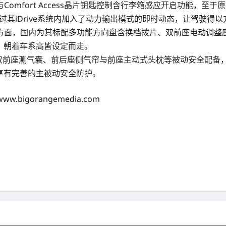
omfort Access晶片钥匙控制含行李箱感应开启功能，至
一辙，不过其iDrive系统内加入了动力输出模式的即时动态，让
面，国内为其标配多功能方向盘含换档拨片、双前座电动调整座椅
功能等，朝着车系高皆设定而走。
座气囊、双前座测气囊、前后座侧气帘与前座主动式头枕等被动安全配
样享有完善的主被动安全防护。
igorangemedia.com