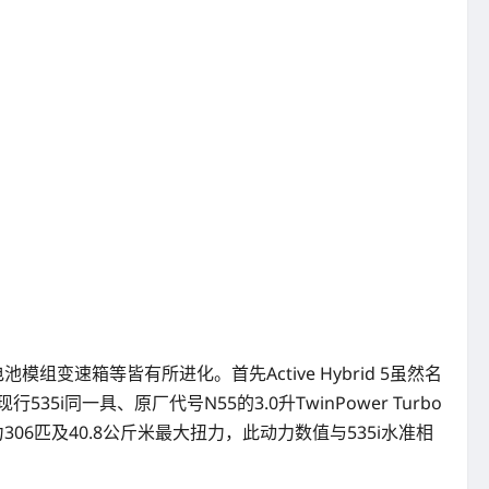
达、电池模组变速箱等皆有所进化。首先Active Hybrid 5虽然名
5i同一具、原厂代号N55的3.0升TwinPower Turbo
力306匹及40.8公斤米最大扭力，此动力数值与535i水准相