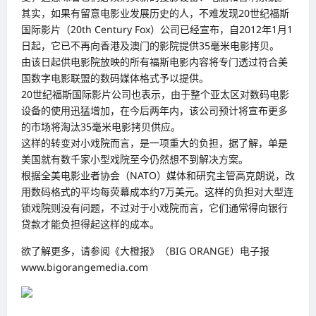
其实，如果有留意电影业发展历史的人，不难发现20世纪福斯
国际影片（20th Century Fox）公司已经宣布，自2012年1月1
日起，它已不再向香港及澳门的影院提供35毫米电影拷贝。
由该日起供电影院放映的所有福斯电影内容将专门透过符合美
国数字电影联盟的数码媒体格式予以提供。
20世纪福斯国际影片公司也表示，由于整个亚太区对数码电影
设备的使用迅猛增加，在今后两年内，该公司预计将宣布更多
的市场将淘汰35毫米电影拷贝供应。
这样的转变对小戏院而言，是一项重大的负担，据了解，单是
美国就有数千家小型戏院至今仍然想不到解决方案。
根据全美电影业者协会（NATO）媒体和研究主管高克朗说，改
用数码格式的平均每荧幕成本约7万美元。这样的负担对大型连
锁戏院则没有问题，不过对于小戏院而言，它们通常得向银行
贷款才能负担得起这样的成本。
欲了解更多，请参阅《大橙报》（BIG ORANGE）电子报
www.bigorangemedia.com