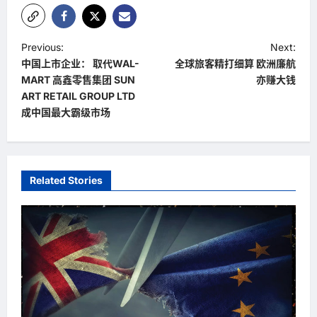
P
Previous:
Next:
中国上市企业： 取代WAL-
全球旅客精打细算 欧洲廉航
o
MART 高鑫零售集团 SUN
亦赚大钱
s
ART RETAIL GROUP LTD
t
成中国最大霸级市场
n
a
v
Related Stories
i
g
a
t
i
o