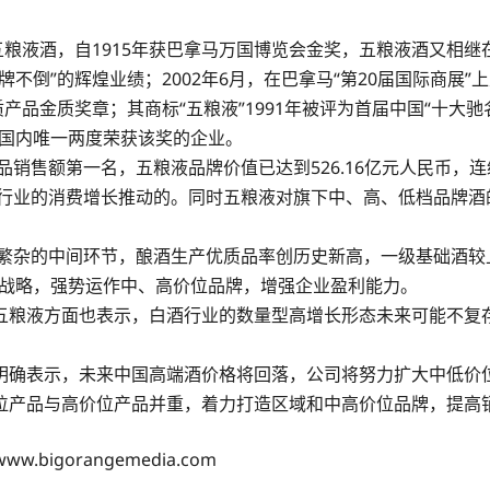
粮液酒，自1915年获巴拿马万国博览会金奖，五粮液酒又相继在
不倒”的辉煌业绩；2002年6月，在巴拿马“第20届国际商展
品金质奖章；其商标“五粮液”1991年被评为首届中国“十大驰名
，是国内唯一两度荣获该奖的企业。
品销售额第一名，五粮液品牌价值已达到526.16亿元人民币，
酒行业的消费增长推动的。同时五粮液对旗下中、高、低档品牌
繁杂的中间环节，酿酒生产优质品率创历史新高，一级基础酒较上
销战略，强势运作中、高价位品牌，增强企业盈利能力。
五粮液方面也表示，白酒行业的数量型高增长形态未来可能不复
明确表示，未来中国高端酒价格将回落，公司将努力扩大中低价
位产品与高价位产品并重，着力打造区域和中高价位品牌，提高
igorangemedia.com