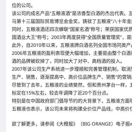
位的公司。
该公司的成名产品“五粮液酒”是浓香型白酒的杰出代表。五
马第十三届国际贸易博览会金奖，铸就了五粮液“八十年金牌
同时，五粮液酒还四次蝉联“国家名酒”称号；荣获国家优质产
国酒业大王”称号；2003年再度获得“全国质量管理奖”
此外，自2010年以来，五粮液牌白酒名列全国市场同类产
2006年五粮液的盈利表现便大幅增加，主要是由整个白
酒的品牌被砍掉了，同时加大了对中、高档酒的投入。
2007年该公司生产系统进一步理顺和完善管理机制，取消
生产、销售，逐渐提高中、高价位品牌生产、销售”的营
尽管到了去年，五粮液的业绩斐然，但和贵州茅台一样，
标定在15%左右，较去年调降了近20个百分点。
特别是在中国政府部门倡导节约的大背景下，五粮液方面
五粮液也表示，该公司未来将构建全价位产品线，中高价
欲了解更多，请参阅《大橙报》（BIG ORANGE）电子报www.b