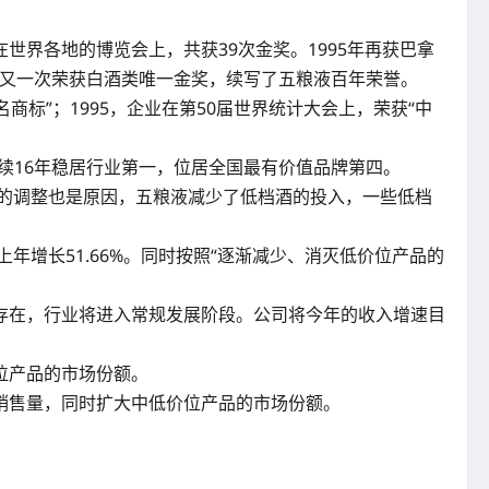
世界各地的博览会上，共获39次金奖。1995年再获巴拿
”上又一次荣获白酒类唯一金奖，续写了五粮液百年荣誉。
商标”；1995，企业在第50届世界统计大会上，荣获“中
连续16年稳居行业第一，位居全国最有价值品牌第四。
酒的调整也是原因，五粮液减少了低档酒的投入，一些低档
年增长51.66%。同时按照“逐渐减少、消灭低价位产品的
存在，行业将进入常规发展阶段。公司将今年的收入增速目
位产品的市场份额。
销售量，同时扩大中低价位产品的市场份额。