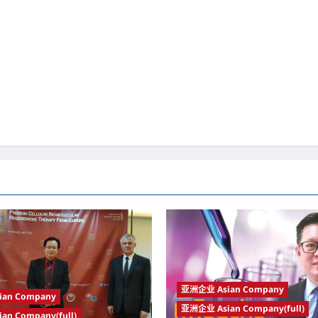
亚洲企业 Asian Company
an Company
亚洲企业 Asian Company(full)
n Company(full)