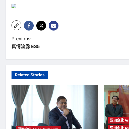
P
Previous:
真情流露 ES5
o
s
t
Related Stories
n
a
v
i
亚洲企业 Asi
g
亚洲企业 Asia