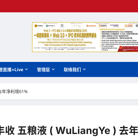
橙直播>Live
管理层
联络我们
 去年净利增61%
五粮液 ( WuLiangYe ) 去