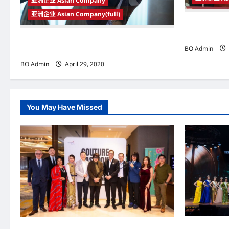
亚洲企业 Asian Company
a
亚洲企业 Asian Company(full)
t
纳米器官特定性疗
可提升人体免
威杰埃斯瓦兰： 受行动管制令严重打击 中小企业
i
BO Admin
应获强而有力支持
o
BO Admin
April 29, 2020
n
You May Have Missed
2026年国