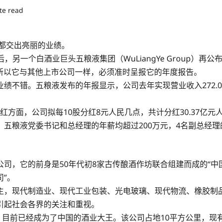
te read
司都交出亮丽的业绩。
后，另一个白酒业巨头五粮液集团（WuLiangYe Group）
，所以它与其他上市公司一样，必须准时呈报它的年度报告。
错。五粮液发布的年报显示，公司去年实现营业收入272.01亿元
红方面，公司拟每10股分红8元人民几点，共计分红30.37亿元
五粮液党委书记和总经理的年薪均超过200万元，4名副总经理
，它的前身是50年代初8家古传酿酒作坊联合组建而成的“中国
司”。
主，现代制造业、现代工业包装、光电玻璃、现代物流、橡胶制
引起社会各界的关注和重视。
目前已经成为了中国的酒业大王。该公司占地10平方公里，现有职工