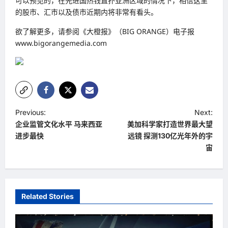
可以预见的，在先进国热钱直扑亚洲区域的情况下，相信这里
的股市、汇市以及债市近期内将非常有看头。
欲了解更多，请参阅《大橙报》（BIG ORANGE）电子报
www.bigorangemedia.com
P
Previous:
Next:
企业监管文化水平 马来西亚
美加科学家打造世界最大望
o
进步最快
远镜 探测130亿光年外的宇
s
宙
t
n
a
Related Stories
v
i