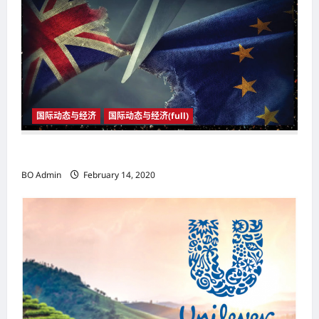
g
a
t
i
o
国际动态与经济
国际动态与经济(full)
n
2020年1月31日23时 英国与欧盟正式分家
BO Admin
February 14, 2020