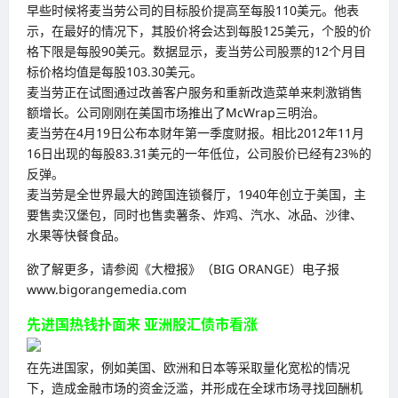
早些时候将麦当劳公司的目标股价提高至每股110美元。他表
示，在最好的情况下，其股价将会达到每股125美元，个股的价
格下限是每股90美元。数据显示，麦当劳公司股票的12个月目
标价格均值是每股103.30美元。
麦当劳正在试图通过改善客户服务和重新改造菜单来刺激销售
额增长。公司刚刚在美国市场推出了McWrap三明治。
麦当劳在4月19日公布本财年第一季度财报。相比2012年11月
16日出现的每股83.31美元的一年低位，公司股价已经有23%的
反弹。
麦当劳是全世界最大的跨国连锁餐厅，1940年创立于美国，主
要售卖汉堡包，同时也售卖薯条、炸鸡、汽水、冰品、沙律、
水果等快餐食品。
欲了解更多，请参阅《大橙报》（BIG ORANGE）电子报
www.bigorangemedia.com
先进国热钱扑面来 亚洲股汇债市看涨
在先进国家，例如美国、欧洲和日本等采取量化宽松的情况
下，造成金融市场的资金泛滥，并形成在全球市场寻找回酬机