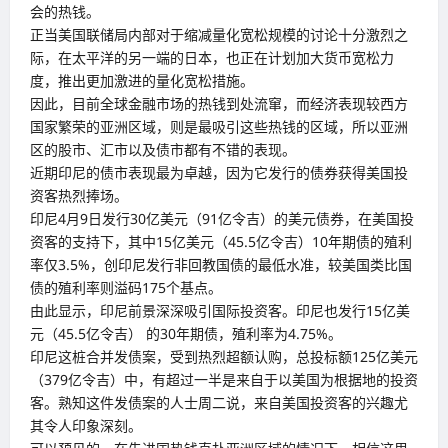
会的热钱。
正当美国联储局内部对于缩减量化宽松规模的讨论十分激烈之
际，在太平洋的另一端的日本，也正在计划加大货币宽松力
度，推出更加激进的量化宽松措施。
因此，目前全球金融市场的热钱到处流窜，而经济表现较西方
国家繁荣的亚洲区域，则是最吸引这些热钱的区域，所以亚洲
区的股市、汇市以及债市都有不错的表现。
近期印尼的债市表现最为卓越，因为它发行的债券获得美国投
资客热烈捧场。
印尼4月9日发行30亿美元（91亿令吉）的美元债券，在美国投
资客的支持下，其中15亿美元（45.5亿令吉）10年期债的殖利
率仅3.5%，创印尼发行非回教国债的最低水准，较美国类比国
债的殖利率则溢码175个基点。
由此显示，印尼前景深深吸引国际投资客。印尼也发行15亿美
元（45.5亿令吉） 的30年期债，殖利率为4.75%。
印尼这桩合并发债案，受到热烈超额认购，总投标额125亿美元
（379亿令吉）中，有超过一半是来自于以美国为根据地的投资
客。熟知这件发债案的人士周二说，来自美国投资客的兴趣尤
其令人印象深刻。