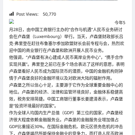
Post Views:
50,770
今年5
月28日，由中国工商银行主办的“合作与机遇”人民币业务研讨
会在卢森堡（Luxembourg）举行。当天，卢森堡财政部长吕
克·弗里登在赶往布鲁塞尔参加欧盟财长会前专程与会，热烈欢
迎中国的商业银行在卢森堡和欧洲开展人民币业务。
他强调，“卢森堡有决心建成人民币离岸业务中心”，“携手合作
实现共赢”。弗里登之前已在多个场合表达了这样的意愿，表明
卢森堡看好人民币成为国际货币的潜质，中国的金融机构则钟
情于卢森堡良好的金融环境以及对欧洲大陆的辐射作用。
卢森堡之所以信心十足，主要源于它作为全球重要金融中心的
地位。卢森堡的经济、法律和监管环境良好，金融体系稳健高
效，税务安排简捷。中国工商银行董事长姜建清表示，卢森堡
是“投资环境最好的国家”。
作为全球人均国内生产总值（GDP）第三位的国家，卢森堡经
济很大程度依赖金融服务业。卢森堡的金融服务业增加值占
GDP比重接近30%。在国际金融危机、欧元区债务危机的冲击
下，卢森堡竭尽所能保持金融业的竞争力，而打造人民币欧洲