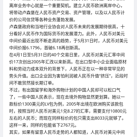
离岸业务中心就是一个重要契机。建立人民币欧洲离岸中心，
将带动卢森堡在人民币资产交易、资产管理，以及以人民币计
价的公司信贷等各种业务蓬勃发展。
卢森堡政府和当地行业协会对人民币未来的发展期待很高，十
分看好人民币作为国际货币的发展潜力。此外，人民币对美元
中间价最近出现不断走高的趋势，于5月31日时，人民币对美元
中间价报6.1796，首破6.18再创新高。
在4月1日至5月31日的40个交易日里，人民币对美元汇率中间
价17次创出2005年汇改以来新高。在出口型中小企业面临原材
料和劳动力成本双升的背景下，人民币正在以一种非常罕见的
势头升值。出口企业因为害怕利润被人民币升值“挤压”，近段时
间不敢贸然接长期订单。
不过，有出国留学和海外购物计划的中国人民却可以松口气
了，一些中国人民表示，现在去境外购物显然更划算。她以一
款标价1300美元的LV包为例，2005年出境在欧洲购买该款包
时，按照当时人民币对美元1兑8.27的汇率，需要支付10800元
左右的人民币；而现在同样标价的包只需支出8033元就够了。
这样一来，同样的包能省下2767元。
其实，如果有留意人民币走势的人都知道，人民币对美元中间