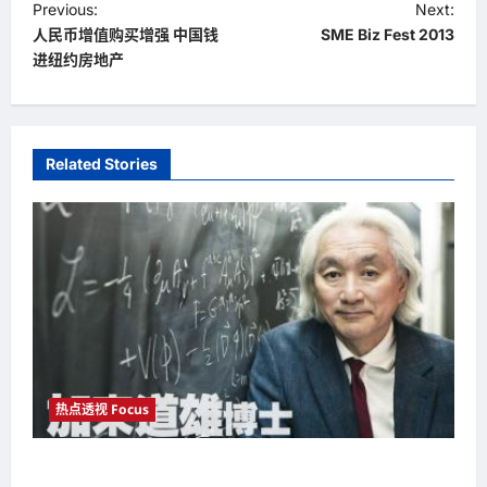
P
Previous:
Next:
人民币增值购买增强 中国钱
SME Biz Fest 2013
o
进纽约房地产
s
t
n
Related Stories
a
v
i
g
a
t
i
热点透视 Focus
o
n
加来道雄博士Dr. Michio Kaku 对世界的未来发