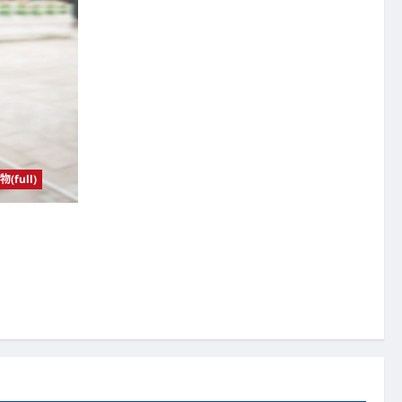
物(full)
略》导演 温德光
光线拍出唯美影像