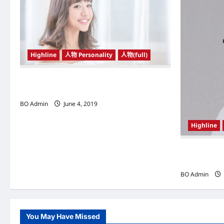
v
i
g
Highline
人物 Personality
人物(full)
a
t
台湾（Taiwan）网路创作歌手 蔡佩轩（Ariel
Tsai） 以甜美外型及歌声征服广大网民
i
BO Admin
June 4, 2019
o
Highline
n
香港影坛老戏骨
夺金像奖影帝
BO Admin
You May Have Missed