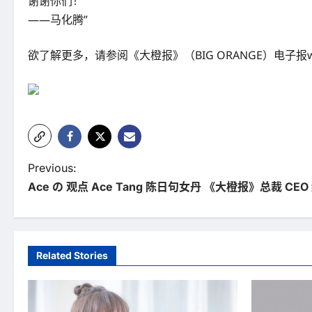
谢谢你们！
——马化腾”
欲了解更多，请参阅《大橙报》（BIG ORANGE）电子报www.b
P
Previous:
Ace の 观点 Ace Tang 陈日句女丹 《大橙报》总裁 C
o
s
t
Related Stories
n
a