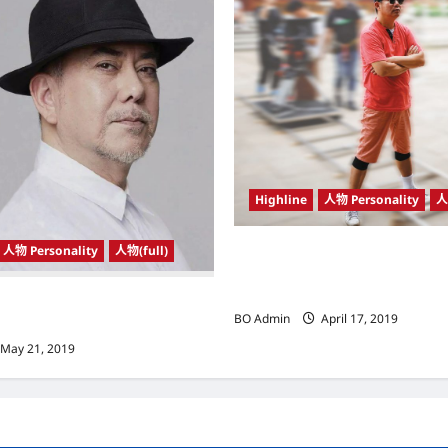
Highline
人物 Personality
人
人物 Personality
人物(full)
中国（China）电视剧 《延禧攻
（Wen Deguang） 善以调度
画面
 黄秋生（Anthony Wong）三
BO Admin
April 17, 2019
.
May 21, 2019