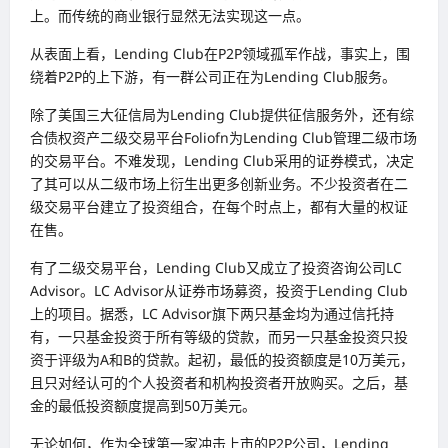
上。而传统的商业银行显然无法实现这一点。
从表面上看，Lending Club在P2P领域孤军作战，事实上，围
绕着P2P的上下游，有一群公司正在为Lending Club服务。
除了美国三大征信局为Lending Club提供征信服务外，还有综
合债权资产二级交易平台Foliofn为Lending Club管理二级市场
的交易平台。不难发现，Lending Club采用的证券模式，决定
了其可以从二级市场上衍生出更多创新业务。不少投资者在二
级交易平台建立了投资组合，在每个时点上，都有大量的权证
在售。
有了二级交易平台，Lending Club又成立了投资咨询公司LC
Advisor。LC Advisor从证券市场募资，投资于Lending Club
上的项目。据悉，LC Advisor旗下两只基金均为通过信托持
有，一只基金投资于所有等级的贷款，而另一只基金投资只投
资于评级为A和B的贷款。起初，最低的投资额度是10万美元，
且只对经认可的个人投资者和机构投资者开放购买。之后，基
金的最低投资额度提高到50万美元。
无论如何，作为全球第一家冲击上市的P2P公司，Lending