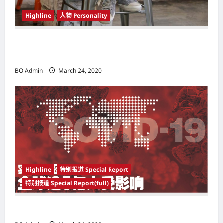
Highline
人物 Personality
韩国（South Korea）新晋小鲜肉 崔宇植（Choi
Woo-shik） 可爱腼腆模样让影迷尖叫
BO Admin
March 24, 2020
Highline
特别报道 Special Report
特别报道 Special Report(full)
实施新冠肺炎限行令 全球逾5亿人受影响