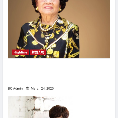
o
n
Highline
封面人物
新鸿基（Sun Hung Kai Properties）灵魂人物
邝肖卿（Kwong Siuhing） 成为香港
（Hongkong）名副其实女首富
BO Admin
March 24, 2020