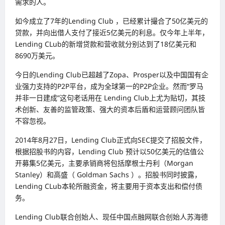
需求的人。
如今成立了7年的Lending Club ，已经累计撮合了50亿美元的
贷款，并向出借人支付了接近5亿美元的利息。仅今年上半年，
Lending CLub的新增贷款和营收就分别达到了18亿美元和
8690万美元。
今日的Lending Club已超越了Zopa、Prosper以及中国国有企
业强力支持的P2P平台，成为全球第一的P2P企业。然而“罗马
并非一日建成”这句老话用在 Lending Club上尤为贴切，其技
术创新、友善的监管政策、强大的资本后盾和运营顾问团队皆
不容忽视。
2014年8月27日，Lending Club正式向SEC提交了招股文件，
根据招股书的内容，Lending Club 预计以50亿美元的估值公
开募集5亿美元，主要承销商将包括摩根士丹利（Morgan
Stanley）和高盛（ Goldman Sachs ）。招股书同时披露，
Lending CLub本轮所融资金，将主要用于资本支出和偿付债
务。
Lending Club联合创始人、现任中国点融网联合创始人苏海德