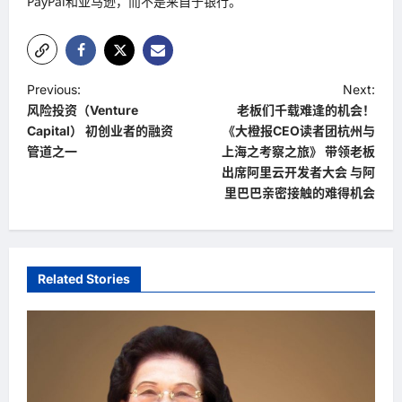
PayPal和亚马逊，而不是来自于银行。
P
Previous:
Next:
风险投资（Venture
老板们千载难逢的机会！
o
Capital） 初创业者的融资
《大橙报CEO读者团杭州与
s
管道之一
上海之考察之旅》 带领老板
t
出席阿里云开发者大会 与阿
里巴巴亲密接触的难得机会
n
a
v
Related Stories
i
g
a
t
i