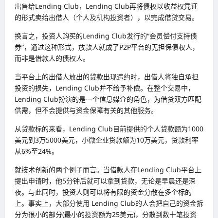
出售给Lending Club，Lending Club再将债权以收益权凭证
的形式卖给出借人（个人及机构投资者），以完成借贷交易。
换言之，投资人购买的Lending Club发行的“会员偿付支持债
券”，通过这种形式，放款人就成了P2P平台的无担保债权人，
而非是借款人的债权人。
当平台上的出借人放出的贷款出现违约时，出借人将独自承担
投资的损失，Lending Club并不给予补偿。在整个交易中，
Lending Club扮演的是一个信息媒介的角色，为借贷双方匹配
供需，但不会提供与资金保障有关的其他服务。
从贷款标的来看，Lending Club目前提供的个人贷款额为1000
美元到3万5000美元，小微企业贷款额为10万美元，贷款利率
从6%至24%。
就技术创新的两个例子而言。当借款人在Lending Club平台上
提出申请时，他5分钟后就可以拿到贷款，无论是早晨还是深
夜。与此同时，投资人则可以将有限的资金分散在多个标的
上。事实上，大部分使用 Lending Club的人会把自己的资金拆
分为很小的部分(最小的投资额为25美元)，分散到数十笔投资