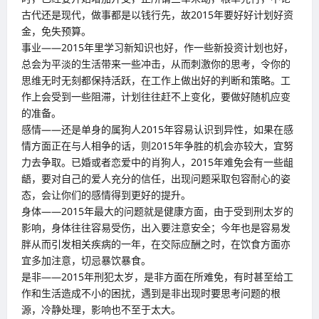
古代还是现代，做事都是以钱行先，故2015年要好好计划好资
金，免失预算。
事业——2015年里学习新知识也好，作一些新投资计划也好，
总会为平淡的生活带来一些冲击，从而刺激你的思考，令你的
思维无时无刻都保持活跃，在工作上做出好的判断和策略。工
作上会受到一些阻滞，计划往往赶不上变化，要做好随机应变
的准备。
感情——还是单身的属狗人2015年容易认识到异性，如果在感
情方面正在与人相争的话，则2015年争胜的机会亦较大，宜努
力去争取。已婚或者恋爱中的肖狗人，2015年难免会有一些龃
龉，要对自己的爱人充分的信任，出现问题采取包容耐心的姿
态，会让你们的感情得到更好的提升。
身体——2015年最大的问题就是健康方面，由于受到刑太岁的
影响，身体往往容易受伤，出入要注意安全；今年也是容易发
胖从而引发相关疾病的一年，在交际应酬之时，在饮食方面亦
宜多加注意，切忌暴饮暴食。
是非——2015年刑犯太岁，是非方面在所难免，有时甚至给工
作和生活造成不小的困扰，遇到是非出现时要思考问题的根
源，冷静处理，影响也不至于太大。