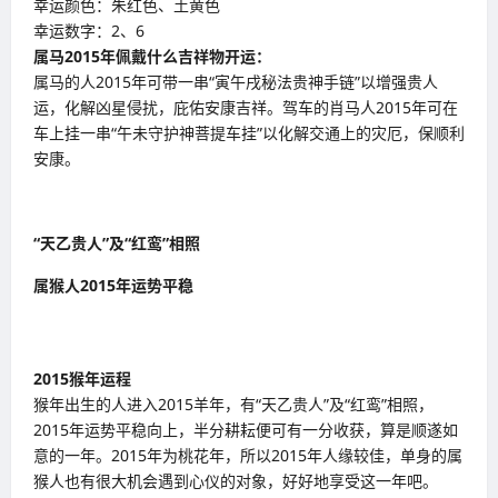
幸运颜色：朱红色、土黄色
幸运数字：2、6
属马
2015
年佩戴什么吉祥物开运：
属马的人2015年可带一串“寅午戌秘法贵神手链”以增强贵人
运，化解凶星侵扰，庇佑安康吉祥。驾车的肖马人2015年可在
车上挂一串“午未守护神菩提车挂”以化解交通上的灾厄，保顺利
安康。
“天乙贵人”及“红鸾”相照
属猴人2015年运势平稳
2015
猴年运程
猴年出生的人进入2015羊年，有“天乙贵人”及“红鸾”相照，
2015年运势平稳向上，半分耕耘便可有一分收获，算是顺遂如
意的一年。2015年为桃花年，所以2015年人缘较佳，单身的属
猴人也有很大机会遇到心仪的对象，好好地享受这一年吧。