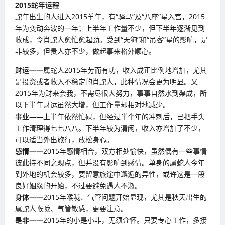
2015
蛇年运程
蛇年出生的人进入2015羊年，有“驿马”及“八座”星入宫，2015
年为变动奔波的一年；上半年工作量不少，但下半年逐渐见到
收成，令肖蛇人愈忙愈起劲。受到“天狗”和“吊客”星的影响，是
非较多，但贵人亦不少，做起事来格外顺心。
财运——
属蛇人2015年劳而有功，收入成正比例地增加，尤其
是投资或者收入不稳定的肖蛇人，此种情况会更为明显。又
2015年为财来会我，不需尽很大努力，事事自然水到渠成，所
以下半年财运虽然大增，但工作量却相对地减少。
事业——
上半年依然忙碌，但经过半个年的冲刺后，已把手头
工作清理得七七八八。下半年较为清闲，收入亦增加了不少，
可以适当外出旅行，放松身心。
感情——
2015年感情相合，双方相处愉快，虽然偶有一些事情
彼此持不同之观点，但并没有影响到感情。单身的属蛇人今年
到外地的机会较多，要留意旅途中邂逅的异性，或许这是一段
良好姻缘的开始，不过要避免遇人不淑。
身体——
2015年喉咙、气管问题开始显现，尤其是秋天出生的
属蛇人喉咙、气管敏感，更要注意。
是非——
2015年的小是小非，无须介怀。只要专心工作，多接