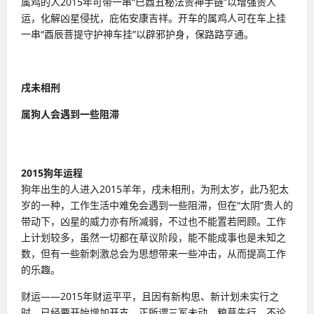
属鸡的人2015年可带一串“巳酉丑秘法贵神手链”以增强贵人
运，化解凶星侵扰，庇佑安康吉祥。开车的属鸡人可在车上挂
一串“酉辰菩提守护神车挂”以辟邪护身，保路路亨通。
戌未相刑
属狗人会遇到一些阻滞
2015
狗年运程
狗年出生的人进入2015羊年，戌未相刑，为刑太岁，此乃犯太
岁的一种，工作生活中难免会遇到一些阻滞，但在“太阴”贵人的
带动下，凶星的威力亦有所减弱，不过也不能置若罔顾。工作
上计划较多，虽然一切都在草议阶段，能不能成事也是未知之
数，但有一些新刺激总会为思想带来一些冲击，从而提高工作
的乐趣。
财运——2015年财运平平，且因有新构思、新计划未实行之
时，已经要开始增加开支，正所谓三军未动，粮草先行，不论