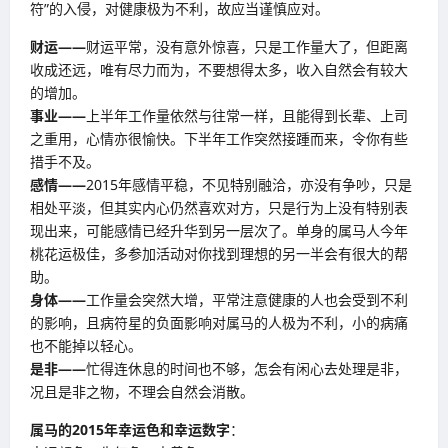
符”的入侵，对健康极为不利，故应当谨慎应对。
财运——
财运平常，没有意外惊喜，只是工作量大了，但距离
收成还远，唯有尽力而为，不要想得太多，收入自然会有较大
的增加。
事业——
上半年工作量依然与往常一样，且能得到长辈、上司
之重用，心情亦很愉快。下半年工作突然接踵而来，令你有些
措手不及。
感情——
2015年感情平稳，不见特别融洽，亦没有争吵，只是
相处平淡，但其实内心仍然喜欢对方，只是行为上没有特别表
现出来，可能感情已经升华到另一层次了。单身的属马人今年
桃花运极佳，多参加活动对你找到理想的另一半会有很大的帮
助。
身体——
工作量会突然大增，平常注意健康的人也会受到不利
的影响，且病符星的负面影响对属马的人极为不利，小的病痛
也不能掉以轻心。
是非——
忙得连休息的时间也不够，怎会有闲心去处理是非，
况且是非之物，不理会自然会消散。
属马的
2015
年幸运色和幸运数字
：