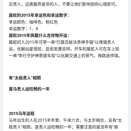
近贵人，远离搬弄是非的人，不要让他们影响到你心情即可。
属蛇的
2015
年幸运色和幸运数字：
幸运颜色：咖啡色、粉红色
幸运数字：1、8
属蛇
2015
年佩戴什么吉祥物开运：
属蛇的人2015年可带一串“巳酉丑秘法贵神手链”以增强贵人
运，化解凶星侵扰，庇佑安康吉祥。开车的属蛇人可在车上挂
一串“申巳守护神菩提车挂”以化解交通上的邪气，保路途祥瑞。
有“太极贵人”相照
属马贵人运旺畅的一年
2015
马年运程
马年出生的人在2015羊年里，午未六合，与太岁相合，且有“太
极贵人”相照，是贵人运旺畅的一年；需要注意的是流年有“病