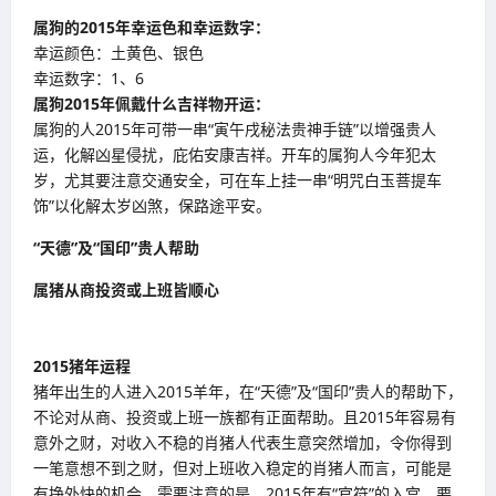
属狗的
2015
年幸运色和幸运数字：
幸运颜色：土黄色、银色
幸运数字：1、6
属狗
2015
年佩戴什么吉祥物开运：
属狗的人2015年可带一串“寅午戌秘法贵神手链”以增强贵人
运，化解凶星侵扰，庇佑安康吉祥。开车的属狗人今年犯太
岁，尤其要注意交通安全，可在车上挂一串“明咒白玉菩提车
饰”以化解太岁凶煞，保路途平安。
“天德”及“国印”贵人帮助
属猪从商投资或上班皆顺心
2015
猪年运程
猪年出生的人进入2015羊年，在“天德”及“国印”贵人的帮助下，
不论对从商、投资或上班一族都有正面帮助。且2015年容易有
意外之财，对收入不稳的肖猪人代表生意突然增加，令你得到
一笔意想不到之财，但对上班收入稳定的肖猪人而言，可能是
有挣外快的机会。需要注意的是，2015年有“官符”的入宫，要