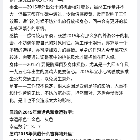
事业——2015年外出公干的机会相对增多，虽然工作量并不
大，但每天都在忙碌中渡过，令你倍感疲惫，反而影响了工作
效率，适当的时候不妨外出旅行放松身心，回来会有更好的状
态处理繁杂的事情。
感情——感情较为平淡，既然2015年有那么多的外游公干的机
会，不妨偶尔带自己的对象同往，寓工作于娱乐，亦算是一个
不错的选择，亦可增加双方的感情。单身的肖鸡人今年桃花运
较淡，需要通过调整家中的桃花风水才能招桃花旺人缘。
身体——2015年要提防摔倒及身体损伤，尤其是一九四五年及
一九五七年出生的属鸡人更要留心。2015年宜小心驾驶或多乘
坐公共交通工具，以免发生意外。
是非——工作较不稳定，很大原因是受到是非的影响，人事不
和让你苦恼无比，不妨放宽心态，坦然面对，矛盾会慢慢淡
化，是非也不会造成太大的影响。
属鸡的
2015
年幸运色和幸运数字：
幸运颜色：金色、灰色
幸运数字：3、7
属鸡
2015
年佩戴什么吉祥物开运：