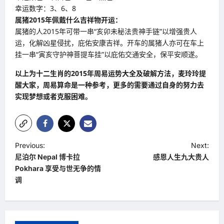
幸运数字：3、6、8
属猪
2015
年佩戴什么吉祥物开运：
属猪的人2015年可带一串“亥卯未秘法贵神手链”以增强贵人
运，化解凶星侵扰，庇佑安康吉祥。开车的属猪人亦可在车上
挂一串“寅亥守护神菩提车挂”以庇佑交通安全，保平安顺遂。
以上为十二生肖的
2015
年周易运势大全及破解方法，麦玲玲提
醒大家，周易算命是一种参考，更多的需要通过自身的努力去
实现梦想或者克服困难。
P
Previous:
Next:
尼泊尔 Nepal 博卡拉
感恩人生九大贵人
o
Pokhara 享受与世无争的情
s
调
t
n