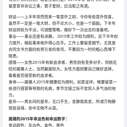
留意官非诉讼之事，君子爱财，应当取之有道。
财运——上半年突然而来一笔意外之财，令你有些意外惊喜，
虽然不一定是一笔大财，但不论大小，也是一个鼓励。下半年
财运则较为平淡，可调整策略，做好下一次出击的准备吧。
事业——事业还是有进展， 2015年工作较为顺利，且下半年权
力提升，做起事来格外得心应手。工作上要留意细节，尤其是
合同文书方面的权责引发的官司，不要因为一时的粗心而埋下
隐患。
感情——女性2015年有新追求者，男性则有竞争对手，但桃花
旺的属猪人士，当然赢面较大。女性方面则要自己做好选择，
看看是否接受新的追求者。
身体——属猪人2015年健康较为顺利，如意呈祥，唯要留意一
些流行感冒等导致的毛病，季节交接之际不宜到人多气浊的地
方。
是非——男女间的是非，无口不生，宜静观其变，所谓万物静
观皆自得，坐中无物不从容。
属猪的
2015
年幸运色和幸运数字：
幸运颜色：灰白色、金色、黑色