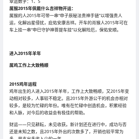
幸运数字：1、5
属猴
2015
年佩戴什么吉祥物开运：
属猴的人2015年可带一串“申子辰秘法贵神手链”以增强贵人
运，化解凶星侵扰，庇佑安康吉祥。开车的肖猴人2015年可在
车上挂一串“申巳守护神菩提车挂”以化解险厄，保佑安顺。
进入2015年羊年
属鸡工作上大致畅顺
2015
鸡年运程
鸡年出生的人进入2015年羊年，工作上大致畅顺，又2015年变
动相对较多，人事较不稳定。且2015年外游公干的机会亦相对
较多，是较为忙碌的年份。唯有在忙碌中创造机会，积累经验
和人脉，对今后的收益会有极佳的帮助。
财运——只见耕耘，未见收获。新计划还在进行中，成功与否
还是未知之数，且2015年外出的次数多了，开销也较平常为
多，是支出多收入少的一年。