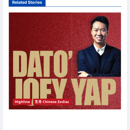
a
Related Stories
v
i
g
a
t
i
o
n
Highline
生肖 Chinese Zodiac
详细介绍12生肖运程 国际著名风水大师拿督叶威
明（Dato’Joey Yap） 帮助大家于2016年丙申火