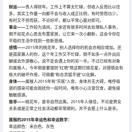
财运——
贵人得财年。工作上不算太忙碌，但收入反而比以往
多，其实工作量一向都不会与收入成正比例，有时劳而功少，
有时又不劳而获，不论好坏，都以平常心面对即可。
事业——
工作较为清闲，工余还有很多时间去处理私人事务，
倒不如花点心思去布置家居，让它来一次小翻新，这会令你在
平稳的生活中找到一些新思维。
感情——
2015年的桃花年，别人选择你的机会亦相应增加。还
是孤家寡人的你，这个年工作又不忙碌，倒不如多一点外出应
酬或去外游散心，说不定会遇上你的另一半。不过已经有对象
的属猴人，今年倒是要提防“红艳”煞这颗烂桃花星，对感情会有
极大的破坏作用，可佩戴“和合灵狐手链”以化解。
身体——
属猴人2015年有“天医”入宫，身体并无大碍，唯呼吸
道的感染可能会困扰你一段时间，唯有小心注意饮食，避免接
触敏感源。
是非——
桃花年，是非自然远离。2015年人缘佳，不论是男女
关系或是正常之社会活动都非常顺利，并不会惹上什么是非。
属猴的
2015
年幸运色和幸运数字：
幸运颜色：米白色、灰色