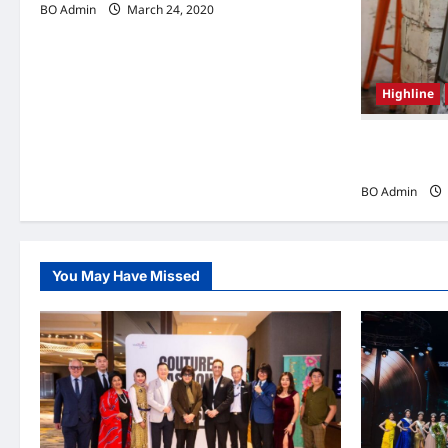
BO Admin
March 24, 2020
Highline
韩国（South
Woo-shi
BO Admin
You May Have Missed