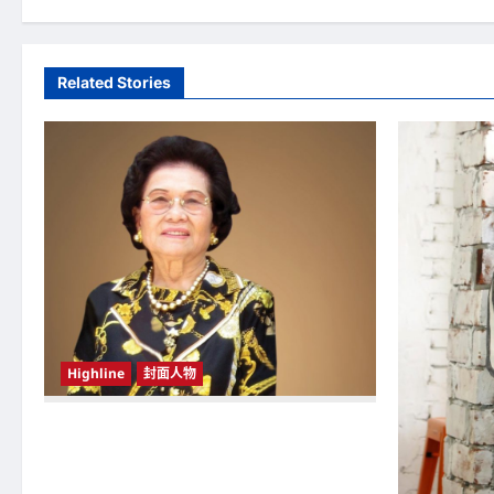
s
t
Related Stories
n
a
v
i
g
a
t
Highline
封面人物
i
o
新鸿基（Sun Hung Kai Properties）灵魂人物
邝肖卿（Kwong Siuhing） 成为香港
n
（Hongkong）名副其实女首富