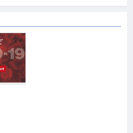
rt
受影响