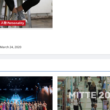
人物 Personality
 Korea）新晋小鲜肉 崔宇植（Choi
k） 可爱腼腆模样让影迷尖叫
March 24, 2020