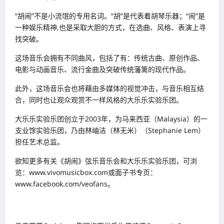
“胡闹”不是小流氓的专用名词。“胡”是代表着胡琴乐器；“闹”是
一种娱乐精神,也是采取大胆的方式，在选曲、风格、表演上寻
找突破。
这场音乐会拥有不同曲风，包括了有：传统古曲、原创作品、
电影与动画音乐、流行金曲及突破传统藩篱的现代作品。
此外，这场音乐会也将藉由多媒体的视觉冲击，与音乐相互结
合，同时也让观众观赏不一样风格的大乐乐实验乐团。
大乐乐实验乐团创立于2003年，为马来西亚（Malaysia）的一
支业馀实验乐团，乃由林岫洁（林无米）（Stephanie Lem）
担任艺术总监。
欲知更多有关《胡闹》弦乐音乐会和大乐乐实验乐团，可浏
览：www.vivomusicbox.com或面子书专页：
www.facebook.com/veofans。