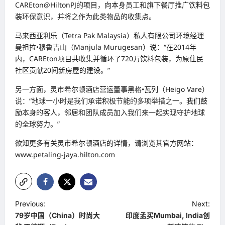
CAREton@HiltonPJ的项目，向本身员工和旗下餐厅推广饮料包
装环保意识，并将之作为此类物品的收集点。
马来西亚利乐（Tetra Pak Malaysia）私人有限公司环境经理
曼祖拉•穆鲁吉山（Manjula Murugesan）说：“在2014年
内，CAREton项目共收集并循环了720万饮料包装，为原住民
社区贡献20间新房屋的建设。”
另一方面，灵市希尔顿酒店营运董事黑格•瓦列（Heigo Vare）
说：“地球一小时是我们承诺积极节能的多项举措之一。我们鼓
励本身的客人，邻居和团队成员加入我们来一起实现守护地球
的全球努力。”
欲知更多有关灵市希尔顿酒店的详情，请浏览其官方网站：
www.petaling-jaya.hilton.com
P
Previous:
Next:
79岁中国（China）时尚大
印度孟买Mumbai, India创
o