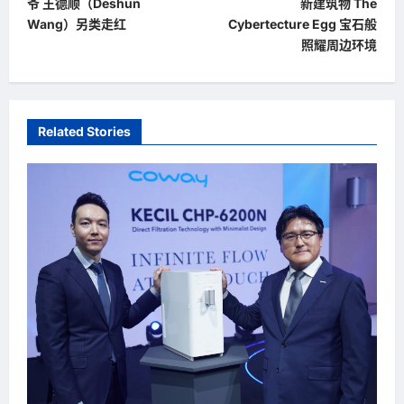
爷 王德顺（Deshun
新建筑物 The
s
Wang）另类走红
Cybertecture Egg 宝石般
t
照耀周边环境
n
a
v
Related Stories
i
g
a
t
i
o
n