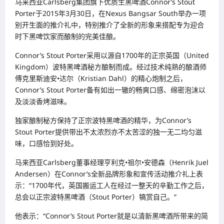
马来西亚Carlsberg集团旗下优质生黑啤酒Connor’s Stout
Porter于2015年3月30日，在Nexus Bangsar South举办一项
别开生面的推介礼中，特别推介了全新的形象来搭配专为迎合
时下黑啤饮家而酿制的完美佳酿。
Connor’s Stout Porter采用以源自1700年的正宗英国（United
Kingdom）波特黑啤酒秘方酿制而成。经过技术纯熟的酿酒师
傅克里斯迪安•达尔（Kristian Dahl）的精心炮制之后，
Connor’s Stout Porter备有如出一辙的畅爽口感、绵密泡沫以
及淡淡香烤滋味。
独家酿制秘方保持了正宗波特黑啤酒的精华，为Connor’s
Stout Porter提供带出不太浓烈亦不太苦涩的独一无二均匀滋
味，口感恰到好处。
马来西亚Carlsberg董事经理亨利克•祖尔•安德森（Henrik Juel
Andersen）在Connor’s全新品牌形象和宣传活动推介礼上表
示：“1700年代，英国搬运工人在经过一整天的辛勤工作之后，
总会以正宗波特黑啤酒（Stout Porter）犒赏自己。”
他表示：“Connor’s Stout Porter就是以清新黑啤酒所带来的简