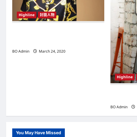
t
Highline
封面人物
i
o
新鸿基（Sun Hung Kai Properties）灵魂人物
邝肖卿（Kwong Siuhing） 成为香港
n
（Hongkong）名副其实女首富
BO Admin
March 24, 2020
Highline
韩国（South
Woo-shi
BO Admin
You May Have Missed