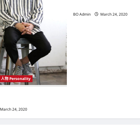
实施新冠肺炎限行令 全球逾5亿人
BO Admin
March 24, 2020
人物 Personality
 Korea）新晋小鲜肉 崔宇植（Choi
k） 可爱腼腆模样让影迷尖叫
March 24, 2020