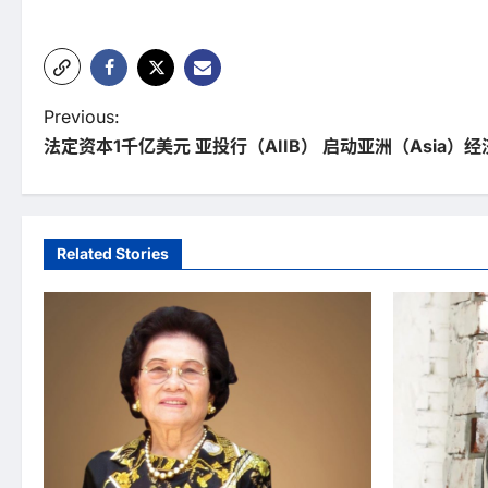
P
Previous:
法定资本1千亿美元 亚投行（AIIB） 启动亚洲（Asia）
o
s
t
Related Stories
n
a
v
i
g
a