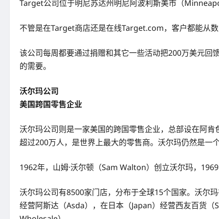
Target公司位于明尼苏达州明尼阿波利斯美市（Minnea
不管是在Target商店还是在线Target.com，客
该公司每周都要通过捐赠和其它一些活动把200万美元回馈
的需要。
沃尔玛公司
美国跨国零售企业
沃尔玛公司则是一家美国的跨国零售企业，总部设在阿肯色州本
超过200万人，是世界上最大的零售商。沃尔玛仍然是一个
1962年，山姆·沃尔顿（Sam Walton）创立沃尔玛，1
沃尔玛公司有8500家门店，分布于全球15个国家。沃尔玛在美国5
经营阿斯达（Asda），在日本（Japan）经营西友百货（Seiy
Wholesale）。