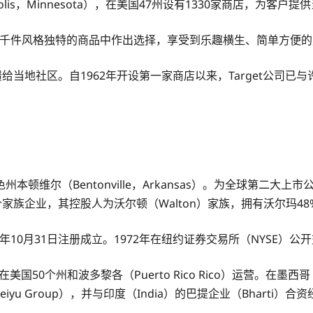
polis，Minnesota），在美国47州设有1330家商店，为
户都能从数千件风格独特的商品中作出选择，享受到乐趣横生、简单方便
给当地社区。自1962年开设第一家商店以来，Target公司
顿维尔（Bentonville，Arkansas）。为全球第二
家族企业，其控股人为沃尔顿（Walton）家族，拥有沃尔玛48
969年10月31日注册成立。1972年在纽约证券交易所（NYSE）公
0个州和波多黎各（Puerto Rico Rico）运营。在墨西哥（Mex
u Group），并与印度（India）的巴提企业（Bharti）合资经营