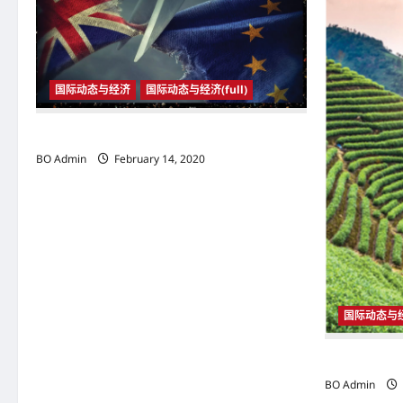
v
i
g
国际动态与经济
国际动态与经济(full)
a
2020年1月31日23时 英国与欧盟正式分家
t
BO Admin
February 14, 2020
i
o
n
国际动态与
国际动态与经
BO Admin