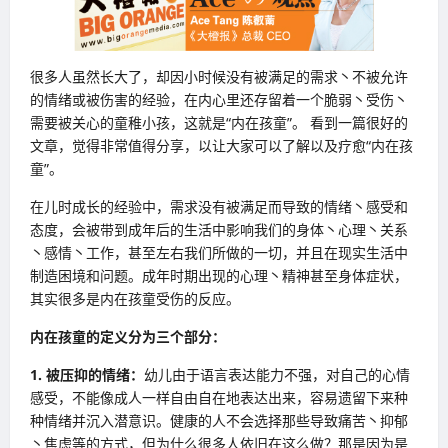
很多人虽然长大了，却因小时候没有被满足的需求丶不被允许
的情绪或被伤害的经验，在内心里还存留着一个脆弱丶受伤丶
需要被关心的童稚小孩，这就是“内在孩童”。 看到一篇很好的
文章，觉得非常值得分享，以让大家可以了解以及疗愈“内在孩
童”。
在儿时成长的经验中，需求没有被满足而导致的情绪丶感受和
态度，会被带到成年后的生活中影响我们的身体丶心理丶关系
丶感情丶工作，甚至左右我们所做的一切，并且在现实生活中
制造困境和问题。成年时期出现的心理丶精神甚至身体症状，
其实很多是内在孩童受伤的反应。
内在孩童的定义分为三个部分：
1. 被压抑的情绪：
幼儿由于语言表达能力不强，对自己的心情
感受，不能像成人一样自由自在地表达出来，容易遗留下来种
种情绪并沉入潜意识。健康的人不会选择那些导致痛苦丶抑郁
丶焦虑等的方式，但为什么很多人依旧在这么做？那是因为是