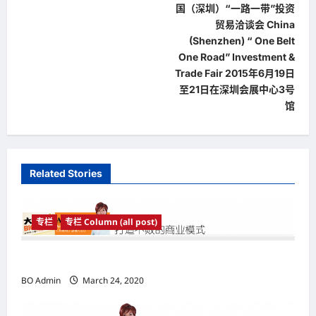
s
国（深圳）“一路一带”投资
t
贸易洽谈会 China
(Shenzhen) “ One Belt
n
One Road” Investment &
a
Trade Fair 2015年6月19日
至21日在深圳会展中心3号
v
馆
i
g
a
Related Stories
t
i
o
专栏
专栏 Column (all post)
n
打造不败的商业模式
BO Admin
March 24, 2020