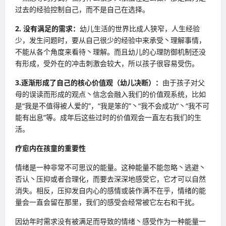
过去的经验控制自己，而不是自己在选择。
2. 没有满足的需求：
幼儿生活的世界比成人狭窄，人生经验
少，发生问题时，要从自己很少的经验中来承受丶理解事情，
不能从各个角度来看待丶理解。而且幼儿的心理防御机制还没
有形成，受外在的冲击刺激会较大，所以孩子很容易受伤。
3.逐渐形成了自己的核心价值观（幼儿决断）：
由于孩子对父
母的误读而形成的观点丶信念会融入我们的价值观系统，比如
是“我是不值得被人爱的”，“我是笨的”丶“我不会成功”丶“我不可
能有出息”等。成年后这些过时的价值观会一直左右我们的生
活。
疗愈内在孩童的重要性
情绪是一种非常不可思议的能量。这种能量不能忽略丶逃避丶
否认丶压抑或者合理化，而要去深深地感受它，它才可以自然
消失。相反，压抑发自内心的感情或装作满不在乎，情绪的能
量会一直会留在那里，我们的感受会经常被它左右和干扰。
因幼年时需求没有被满足而导致的情绪丶感受作为一种能量一