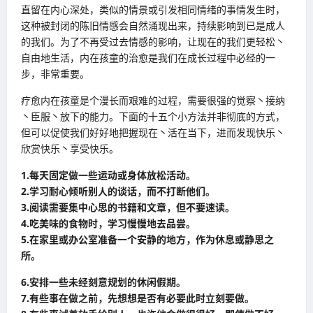
直留在内心深处，类似的情景或引发相同情绪的事情发生时，
这种被封闭的陈旧情感会自然涌现出来，持续影响到已是成人
的我们。为了不再受过去情感的影响，让现在的我们更轻松丶
自由地生活，内在孩童的治愈是我们在成长过程中必经的一
步，非常重要。
疗愈内在孩童是个漫长而艰难的过程，需要很强的觉察丶接纳
丶臣服丶放下的能力。下面的十五个小方法并非彻底的方式，
但可以促使我们好好地把握现在丶活在当下，进而发现快乐丶
欣赏快乐丶享受快乐。
1.每天固定做一些运动或身体放松活动。
2.学习耐心倾听别人的谈话，而不打断他们。
3.阅读需要集中心思的书籍和文章，但不要速读。
4.吃美味的食物时，学习慢慢地去品尝。
5.在家里或办公室准备一个安静的地方，作为休息或静思之
所。
6.安排一些未经刻意规划的休闲假期。
7.有些事在做之前，先想想是否有必要此时立刻要做。