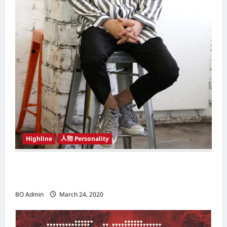
Highline
人物 Personality
韩国（South Korea）新晋小鲜肉 崔宇植（Choi
Woo-shik） 可爱腼腆模样让影迷尖叫
BO Admin
March 24, 2020