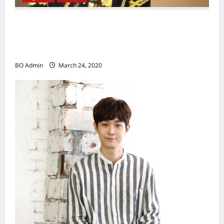
新鸿基（Sun Hung Kai Properties）灵魂人物
邝肖卿（Kwong Siuhing） 成为香港
（Hongkong）名副其实女首富
BO Admin
March 24, 2020