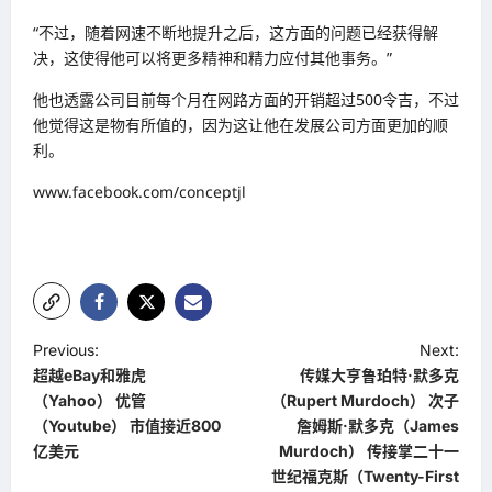
“不过，随着网速不断地提升之后，这方面的问题已经获得解
决，这使得他可以将更多精神和精力应付其他事务。”
他也透露公司目前每个月在网路方面的开销超过500令吉，不过
他觉得这是物有所值的，因为这让他在发展公司方面更加的顺
利。
www.facebook.com/conceptjl
P
Previous:
Next:
超越eBay和雅虎
传媒大亨鲁珀特·默多克
o
（Yahoo） 优管
（Rupert Murdoch） 次子
s
（Youtube） 市值接近800
詹姆斯·默多克（James
t
亿美元
Murdoch） 传接掌二十一
世纪福克斯（Twenty-First
n