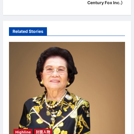
Century Fox Inc.）
a
v
i
Related Stories
g
a
t
i
o
n
Highline
封面人物