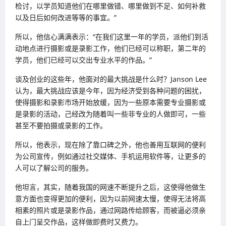
检讨，以学员知道他们在哪里做错、哪里做到不足、如何补救
以及日后如何改进等等的事宜。”
所以，他信心满满表示：“在我们这里一年的学员，派他们到活
动地点进行摄影或是录影工作，他们已经可以称职，第二年的
学员，他们已经可以交出专业水平的作品。”
谈及创业的这些年，他面对的最大挑战是什么时？Janson Lee
认为，最大挑战应该是今年，因为经济受到各种问题的困扰，
使得摄影和录影市场开始放缓，因为一些原本需要专业摄影或
是录影的活动，己经改为随着叫一些非专业的人做即可，一些
甚至不要拍摄或录影的工作。
所以，他表示，现在除了靠口碑之外，他也善用互联网的便利
为公司宣传，例如通过社交媒体、手机运用软件等，让更多的
人可以了解公司的服务。
他坦言，其实，随着我国的网速不断提升之后，这使得他做生
意方面也变得更加的便利，因为以前网速太慢，使得无法将高
相素的照片或是录影作品，通过网路传给顾客，而被逼必须亲
自上门呈交作品，这样做即费时又费力。