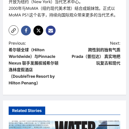
开放为纽约（New York）当代艺术中心。
2000年与MoMA（纽约现代美术馆）结合成姐妹馆。正式以
MoMA PS1这个名字，持续向国际观众带来更多的当代艺术。
P
Previous:
Next:
希尔顿全球（Hilton
跨性别的独有气质
o
Worldwide）与Pinnacle
Prada（普拉达） 真实地把
s
Nexus 联手发展槟城希尔顿
玩复古和现代
t
逸林度假酒店
（DoubleTree Resort by
n
Hilton Penang）
a
v
i
Related Stories
g
a