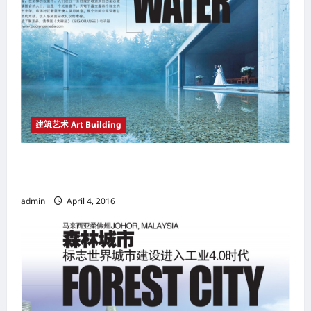
t
i
o
n
建筑艺术 Art Building
以“与自然共生”为主题 水之教堂（Chapel On
The Water）
admin
April 4, 2016