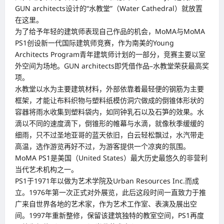
GUN architects设计的“水教堂”（Water Cathedral）就放置
在这里。
为了给予年轻的建筑师表现自己作品的机会，MoMA与MoMA
PS1创设新一代国际建筑师竞赛，作为南美的Young
Architects Program青年建筑师计划的一部分，竞赛主要以室
外空间为场地。GUN architects即凭借作品–水教堂荣获最高奖
项。
水教堂以水为主要建筑材料，外部依靠着最轻便的钢筋为主要
框架，才能让布料织物与塑料纸模仿洞穴做成的倒锥体形状的
容器将雨水收集到塑料袋内，如同钟乳石以及石笋的效果。水
滴以不同的速度滴下，倒锥形的帷幕与水滴，就像秋季缓缓的
细雨，只不过圣地亚哥的蓝天依旧，白云轻松飘过，水汽带走
高温，选作游览再好不过，为游客提供一个凉爽的氛围。
MoMA PS1是美国（United States）最大历史最悠久的非营利
当代艺术机构之一。
PS1于1971年以做为艺术学院及Urban Resources Inc.而成
立。1976年第一次正式对外展览，此后这段时间一直致力于推
广来自世界各地的艺术家，作为艺术工作室、表演及展出空
间。1997年重新整修，保留该建筑独特的教室空间，PS1再度