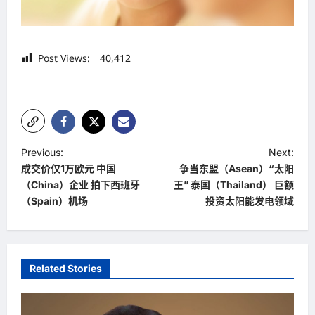
Post Views:
40,412
P
Previous:
Next:
成交价仅1万欧元 中国
争当东盟（Asean）“太阳
o
（China）企业 拍下西班牙
王” 泰国（Thailand） 巨额
s
（Spain）机场
投资太阳能发电领域
t
n
a
Related Stories
v
i