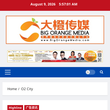
Skip
August 9, 2026
5:57:01 AM
to
content
Primary
Menu
Home
O2 City
Highline
广告资讯