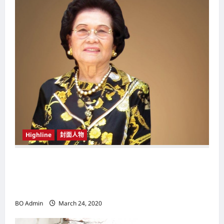
g
a
t
i
o
n
Highline
封面人物
新鸿基（Sun Hung Kai Properties）灵魂人物
邝肖卿（Kwong Siuhing） 成为香港
（Hongkong）名副其实女首富
BO Admin
March 24, 2020