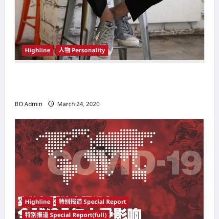
Highline
人物 Personality
韩国（South Korea）新晋小鲜肉 崔宇植（Choi
Woo-shik） 可爱腼腆模样让影迷尖叫
BO Admin
March 24, 2020
Highline
特别报道 Special Report
特别报道 Special Report(full)