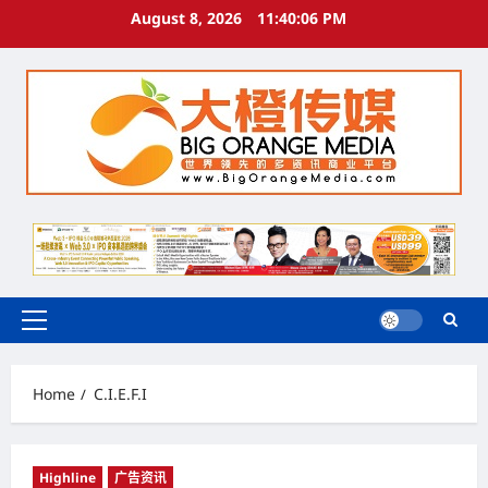
Skip
August 8, 2026
11:40:06 PM
to
content
Primary
Menu
Home
C.I.E.F.I
Highline
广告资讯