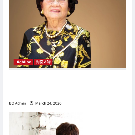
t
i
o
n
Highline
封面人物
新鸿基（Sun Hung Kai Properties）灵魂人物
邝肖卿（Kwong Siuhing） 成为香港
（Hongkong）名副其实女首富
BO Admin
March 24, 2020