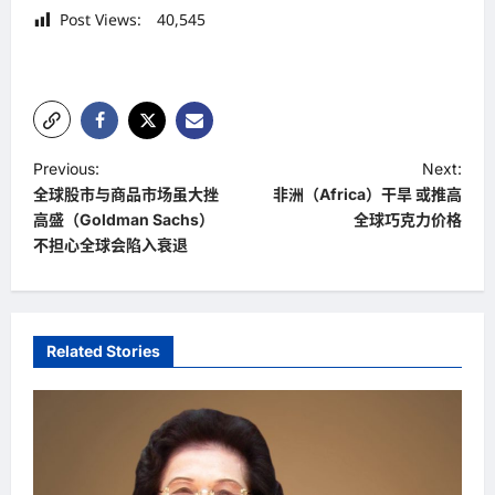
Post Views:
40,545
P
Previous:
Next:
全球股市与商品市场虽大挫
非洲（Africa）干旱 或推高
o
高盛（Goldman Sachs）
全球巧克力价格
s
不担心全球会陷入衰退
t
n
a
Related Stories
v
i
g
a