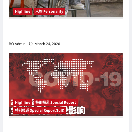
Highline
人物 Personality
韩国（South Korea）新晋小鲜肉 崔宇植（Choi
Woo-shik） 可爱腼腆模样让影迷尖叫
BO Admin
March 24, 2020
Highline
特别报道 Special Report
特别报道 Special Report(full)
实施新冠肺炎限行令 全球逾5亿人受影响