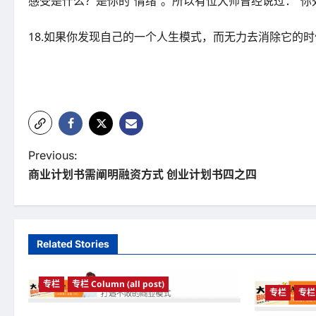
感受是什么？是你的“情绪”。所以有位大师曾经说过：“
18.如果你发现自己的一个人生模式，而无力去消除它的
P
Previous:
商业计划书需阐明融资方式 创业计划书四之四
o
s
t
Related Stories
n
a
专栏
专栏 Column (all post)
专栏
专栏 
v