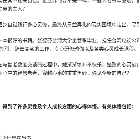
易在其中迷失自己。企业界何尝不是一样，一些人名校毕业后，
生命的主人？
逐步自觉践行身心灵修，最终从日益异化的现实困境中走出，寻
一本很好的书籍。张德芬台湾大学企管系毕业，担任台湾电视公
发与指引，辞去高薪的工作，专心研修瑜伽以及各类心灵成长课程。
在与智者数度交谈的过程中，她渐渐填补不快乐、挫败的心灵缺口
你心中的智慧老者，穿越心事的重重黑纱，遇见全新的自己？
，得到了许多灵性及个人成长方面的心得体悟。有关体悟包括：
却永远是在当下。