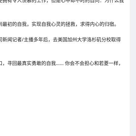
便拥有令人羡慕的工作，但是心中却不时的自问：为什么我
到最初的自我，实现自我心灵的拯救，求得内心的归宿。
司新闻记者/主播多年后，去美国加州大学洛杉矶分校取得
，寻回最真实勇敢的自我…… 你会不会担心和若菱一样，