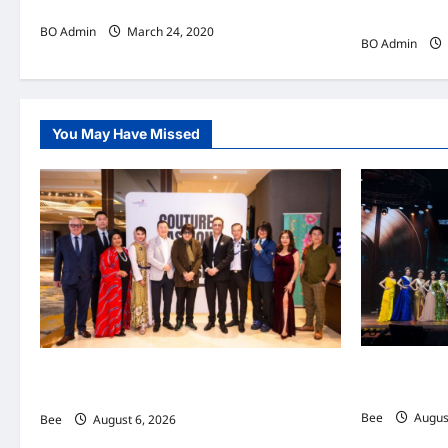
打造不败的商业模式
增强管理学知
i
BO Admin
March 24, 2020
BO Admin
g
a
t
You May Have Missed
i
o
n
2026年国
吉隆坡男装周第二季华丽落幕 以《教父》为灵感
传递使命助力
重塑当代男士风尚
Bee
August
Bee
August 6, 2026