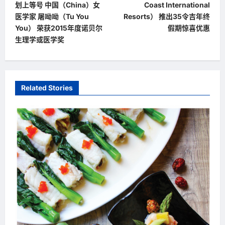
划上等号 中国（China）女
Coast International
s
医学家 屠呦呦（Tu You
Resorts） 推出35令吉年终
t
You） 荣获2015年度诺贝尔
假期惊喜优惠
生理学或医学奖
n
a
v
Related Stories
i
g
a
t
i
o
n