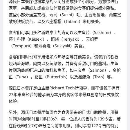
源氏日本餐厅也将本身的空间分割成多个小部分，为意欲进行
家庭，亲朋戚友或商业伙伴聚餐活动的食客们提供额外隐私。
这些小部分涵盖茶栈、寿司（Sushi）吧、主要用餐地、两座宽
敞的铁板烧台，以及六座榻榻（Tatami）米用餐处。
食客们可享用多种新鲜奉上的寿司以及生鱼片（Sashimi）、
怀十料理（Kaiseki）、照烧（Teriyaki）、天妇罗
（Tempura）和寿喜烧（Sukiyaki）美食。
食客们同时也可享用诸如冷热汤面等其他美食。该餐厅的铁板
烧涵盖海鲜，肉类以及蔬菜等，并备有香甜可口的酱料。生鱼
片则涵盖新鲜进口的海鲜和鱼类，如三文鱼（Salmon）、金枪
鱼（Tuna），鲳鱼（Butterfish）以及黑鮪魚（Toro）等。
源氏日本餐厅是由主厨Richard Teoh所领导，而在该餐厅拥有
27年丰富经验的他承诺为本身的食客带来最具创意的日式餐饮
体验。
另外，源氏日本餐厅每周六为食客带来的日式自助晚餐，用餐
时间为晚间8时至10时30分，每一位成人的售价为139令吉。若
在傍晚6时至7时45分之间前来用餐，则可享有127令吉的特别