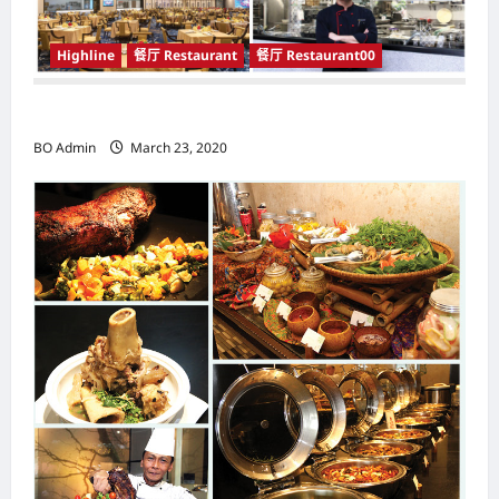
Highline
餐厅 Restaurant
餐厅 Restaurant00
餐馆
BO Admin
March 23, 2020