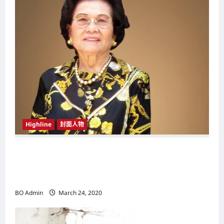
a
t
i
o
n
Highline
封面人物
新鸿基（Sun Hung Kai Properties）灵魂人物
邝肖卿（Kwong Siuhing） 成为香港
（Hongkong）名副其实女首富
BO Admin
March 24, 2020