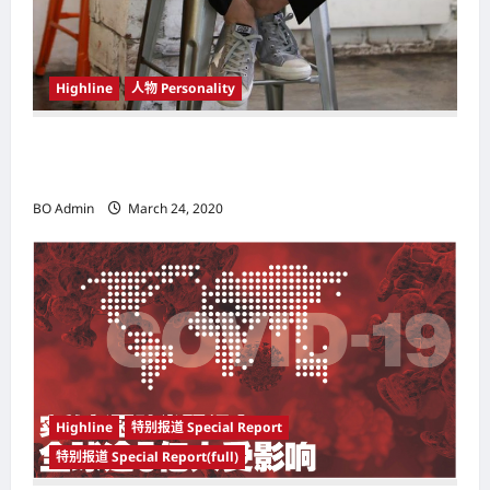
Highline
人物 Personality
韩国（South Korea）新晋小鲜肉 崔宇植（Choi
Woo-shik） 可爱腼腆模样让影迷尖叫
BO Admin
March 24, 2020
Highline
特别报道 Special Report
特别报道 Special Report(full)