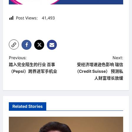
Post Views:
41,493
P
Previous:
Next:
踏入完全陌生的行业 百事
受经济增速逊色影响 瑞信
o
（Pepsi）跨界进军手机业
（Credit Suisse） 预测私
s
人财富增长放缓
t
n
a
Related Stories
v
i
g