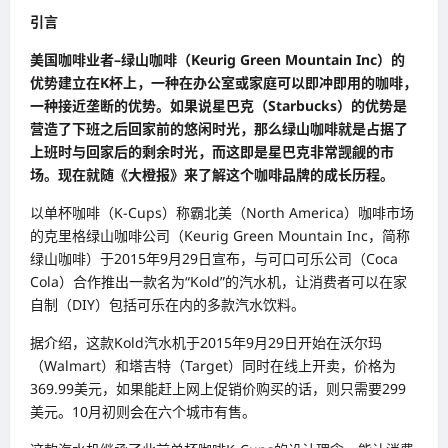
引言
美国咖啡业者–绿山咖啡（Keurig Green Mountain Inc）的
优势建立在K杯上，一种在办公室或家庭可以即冲即用的咖啡，
一种接近垄断的优势。如果说星巴克（Starbucks）的优势是
营造了下班之后回家前的悠闲时光，那么绿山咖啡就是占据了
上班时与回家后的剩余时光，而这即是星巴克非常觊觎的市
场。现在就随《大橙报》来了解这个咖啡品牌的成长历程。
以单杯咖啡（K-Cups）称霸北美（North America）咖啡市场
的克里格绿山咖啡公司（Keurig Green Mountain Inc，简称
绿山咖啡）于2015年9月29日宣布，与可口可乐公司（Coca
Cola）合作推出一款名为“Kold”的汽水机，让消费者可以在家
自制（DIY）包括可乐在内的多款汽水饮料。
据介绍，这款Kold汽水机于2015年9月29日开始在沃尔玛
（Walmart）和塔吉特（Target）同时在线上开卖，价格为
369.99美元，如果能赶上网上促销价购买的话，则只需要299
美元。10月初则会在六个城市有售。