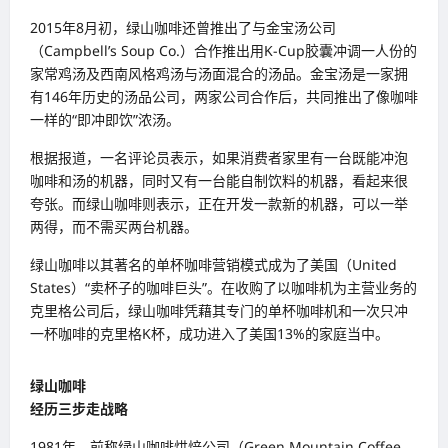
2015年8月初，绿山咖啡还曾推出了与金宝汤公司
（Campbell’s Soup Co.）合作推出用K-Cup胶囊冲调一人份的
家常鸡汤及西南风格鸡汤与汤面混合的汤品。金宝汤是一家拥
有146年历史的汤品公司，两家公司合作后，共同推出了像咖啡
一样的“即冲即饮”浓汤。
根据报道，一名评论员表示，如果消费者家里有一台既能冲泡
咖啡和汤的机器，同时又有一台能自制饮料的机器，看起来很
夸张。而绿山咖啡则表示，正在开发一款新的机器，可以一举
两得，而不需买两台机器。
绿山咖啡以其著名的单杯咖啡营销模式成为了美国（United
States）“卖杯子的咖啡巨头”。在收购了以咖啡机为主营业务的
克里格公司后，绿山咖啡凭藉其专门的单杯咖啡机和一次只冲
一杯咖啡的克里格K杯，成功进入了美国13%的家庭当中。
绿山咖啡
经历三步走战略
1981年，前称绿山咖啡烘焙公司（Green Mountain Coffee