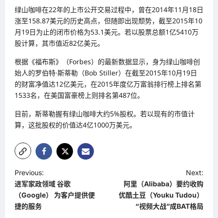
绿山咖啡在22年的上市公开交易过程中，曾在2014年11月18日
涨至158.87美元的历史高点，但随即出现颓势，截至2015年10
月19日为止的闭市价格为53.1美元。若以股票总额1亿5410万
股计算，其市值近82亿美元。
根据《福布斯》（Forbes）的最新数据显示，身为绿山咖啡创
始人的罗伯特·斯蒂勒（Bob Stiller）在截至2015年10月19日
的财富净值达12亿美元，在2015年度亿万富翁排行榜上排名第
1533名，在美国富豪榜上则排名第487位。
目前，斯蒂勒握有绿山咖啡大约5%股权。若以现有的市值计
算，这批股权的价值达4亿1000万美元。
P
Previous:
Next:
进军家政领域 谷歌
阿里（Alibaba）要约收购
o
（Google） 为客户提供便
优酷土豆（Youku Tudou）
s
捷的服务
“视频大战”成BAT格局