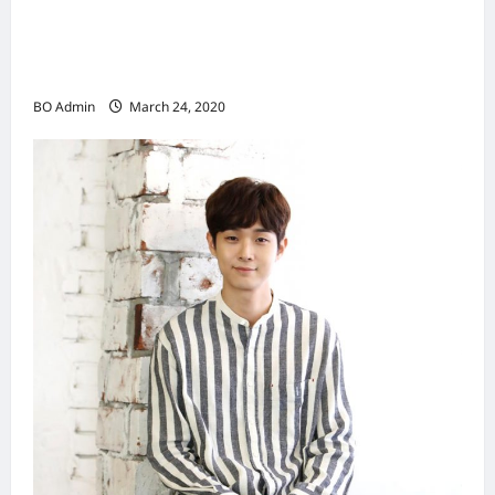
新鸿基（Sun Hung Kai Properties）灵魂人物
邝肖卿（Kwong Siuhing） 成为香港
（Hongkong）名副其实女首富
BO Admin
March 24, 2020