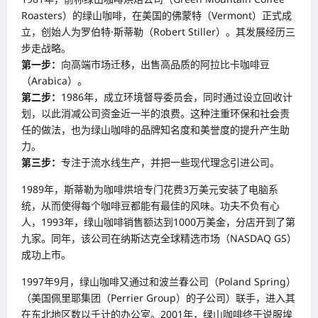
Roasters）的绿山咖啡，在美国的佛蒙特（Vermont）正式成
立，创始人为罗伯特·斯蒂勒（Robert Stiller）。其发展经历三
步走战略。
第一步：
向高端市场迁移，出售高品质的阿拉比卡咖啡豆
（Arabica）。
第二步：
1986年，成立环境督导委员会，同时通过设立回收计
划，以此消减公司资金近一半的浪费。这种注重环保和社会责
任的做法，也为绿山咖啡的品牌知名度和美誉度的提升产生助
力。
第三步：
专注于流水线生产，并把一些现代理念引进公司。
1989年，斯蒂勒为咖啡烘培专门花费3万美元安装了电脑系
统，从而使得每个咖啡豆都能有最佳的风味。功夫不负有心
人，1993年，绿山咖啡销售额达到1000万美金，分店开到了第
九家。同年，该公司在纳斯达克全球精选市场（NASDAQ GS）
成功上市。
1997年9月，绿山咖啡又通过和波兰春公司（Poland Spring）
（美国佩里耶集团（Perrier Group）的子公司）联手，进入其
在东北地区数以千计的办公室。2001年，绿山咖啡终于说服埃