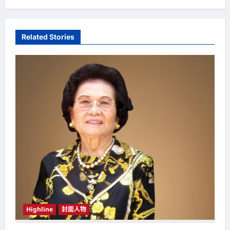
t
n
a
Related Stories
v
i
g
a
t
i
o
n
Highline
封面人物