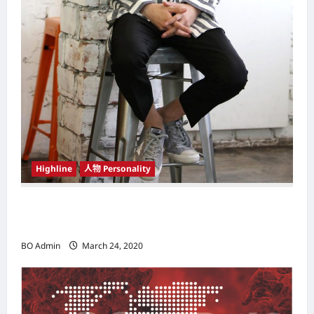
Highline
人物 Personality
韩国（South Korea）新晋小鲜肉 崔宇植（Choi
Woo-shik） 可爱腼腆模样让影迷尖叫
BO Admin
March 24, 2020