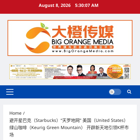
Skip
August 8, 2026
5:30:08 AM
to
content
Primary
Menu
Home
避开星巴克（Starbucks）“天罗地网” 美国（United States）
绿山咖啡（Keurig Green Mountain） 开辟新天地引领K杯市
场