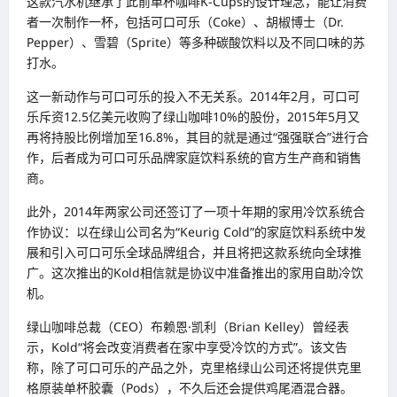
这款汽水机继承了此前单杯咖啡K-Cups的设计理念，能让消费
者一次制作一杯，包括可口可乐（Coke）、胡椒博士（Dr.
Pepper）、雪碧（Sprite）等多种碳酸饮料以及不同口味的苏
打水。
这一新动作与可口可乐的投入不无关系。2014年2月，可口可
乐斥资12.5亿美元收购了绿山咖啡10%的股份，2015年5月又
再将持股比例增加至16.8%，其目的就是通过“强强联合”进行合
作，后者成为可口可乐品牌家庭饮料系统的官方生产商和销售
商。
此外，2014年两家公司还签订了一项十年期的家用冷饮系统合
作协议：以在绿山公司名为“Keurig Cold”的家庭饮料系统中发
展和引入可口可乐全球品牌组合，并且将把这款系统向全球推
广。这次推出的Kold相信就是协议中准备推出的家用自助冷饮
机。
绿山咖啡总裁（CEO）布赖恩·凯利（Brian Kelley）曾经表
示，Kold“将会改变消费者在家中享受冷饮的方式”。该文告
称，除了可口可乐的产品之外，克里格绿山公司还将提供克里
格原装单杯胶囊（Pods），不久后还会提供鸡尾酒混合器。