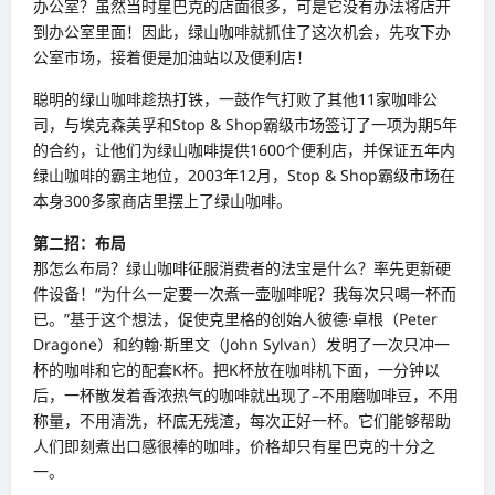
办公室？虽然当时星巴克的店面很多，可是它没有办法将店开
到办公室里面！因此，绿山咖啡就抓住了这次机会，先攻下办
公室市场，接着便是加油站以及便利店！
聪明的绿山咖啡趁热打铁，一鼓作气打败了其他11家咖啡公
司，与埃克森美孚和Stop & Shop霸级市场签订了一项为期5年
的合约，让他们为绿山咖啡提供1600个便利店，并保证五年内
绿山咖啡的霸主地位，2003年12月，Stop & Shop霸级市场在
本身300多家商店里摆上了绿山咖啡。
第二招：布局
那怎么布局？绿山咖啡征服消费者的法宝是什么？率先更新硬
件设备！“为什么一定要一次煮一壶咖啡呢？我每次只喝一杯而
已。”基于这个想法，促使克里格的创始人彼德·卓根（Peter
Dragone）和约翰·斯里文（John Sylvan）发明了一次只冲一
杯的咖啡和它的配套K杯。把K杯放在咖啡机下面，一分钟以
后，一杯散发着香浓热气的咖啡就出现了–不用磨咖啡豆，不用
称量，不用清洗，杯底无残渣，每次正好一杯。它们能够帮助
人们即刻煮出口感很棒的咖啡，价格却只有星巴克的十分之
一。