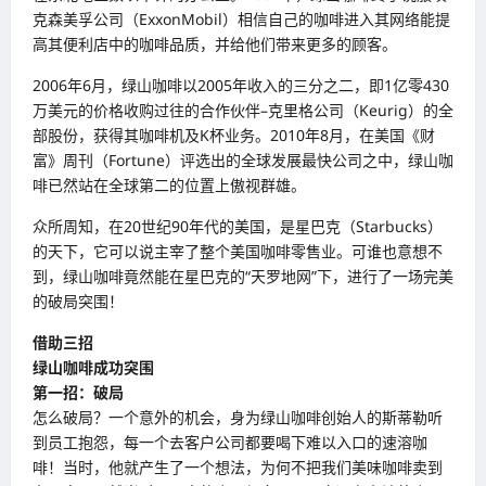
克森美孚公司（ExxonMobil）相信自己的咖啡进入其网络能提
高其便利店中的咖啡品质，并给他们带来更多的顾客。
2006年6月，绿山咖啡以2005年收入的三分之二，即1亿零430
万美元的价格收购过往的合作伙伴–克里格公司（Keurig）的全
部股份，获得其咖啡机及K杯业务。2010年8月，在美国《财
富》周刊（Fortune）评选出的全球发展最快公司之中，绿山咖
啡已然站在全球第二的位置上傲视群雄。
众所周知，在20世纪90年代的美国，是星巴克（Starbucks）
的天下，它可以说主宰了整个美国咖啡零售业。可谁也意想不
到，绿山咖啡竟然能在星巴克的“天罗地网”下，进行了一场完美
的破局突围！
借助三招
绿山咖啡成功突围
第一招：破局
怎么破局？一个意外的机会，身为绿山咖啡创始人的斯蒂勒听
到员工抱怨，每一个去客户公司都要喝下难以入口的速溶咖
啡！当时，他就产生了一个想法，为何不把我们美味咖啡卖到