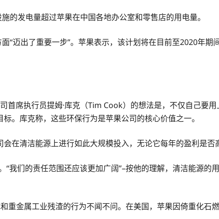
设施的发电量超过苹果在中国各地办公室和零售店的用电量。
保方面“迈出了重要一步”。苹果表示，该计划将在目前至2020年期
公司首席执行员提姆·库克（Tim Cook）的想法是，不仅自己
目标。库克称，这些环保行为是苹果公司的核心价值之一。
司会在清洁能源上进行如此大规模投入，无论它每年的盈利是否
业。“我们的责任范围还应该更加广阔”–按他的理解，清洁能源的用
和重金属工业残渣的行为不闻不问。在美国，苹果因倚重化石燃料