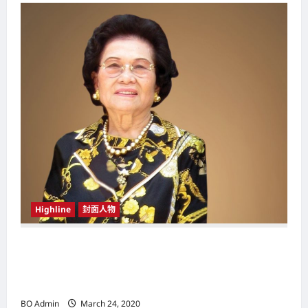
g
a
t
i
o
n
Highline
封面人物
新鸿基（Sun Hung Kai Properties）灵魂人物
邝肖卿（Kwong Siuhing） 成为香港
（Hongkong）名副其实女首富
BO Admin
March 24, 2020