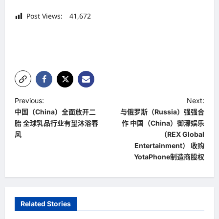
Post Views:
41,672
P
Previous:
Next:
中国（China）全面放开二
与俄罗斯（Russia）强强合
o
胎 全球乳品行业有望沐浴春
作 中国（China）御濠娱乐
s
风
（REX Global
t
Entertainment） 收购
YotaPhone制造商股权
n
a
v
Related Stories
i