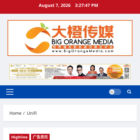
Skip
August 7, 2026
3:27:48 PM
to
content
Primary
Menu
Home
Unifi
Highline
广告资讯