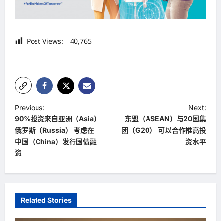
Post Views:
40,765
P
Previous:
Next:
90%投资来自亚洲（Asia）
东盟（ASEAN）与20国集
o
俄罗斯（Russia） 考虑在
团（G20） 可以合作推高投
s
中国（China）发行国债融
资水平
t
资
n
a
v
Related Stories
i