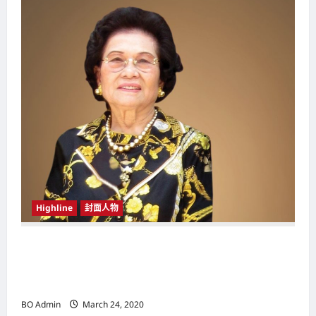
g
a
t
i
o
n
Highline
封面人物
新鸿基（Sun Hung Kai Properties）灵魂人物
邝肖卿（Kwong Siuhing） 成为香港
（Hongkong）名副其实女首富
BO Admin
March 24, 2020