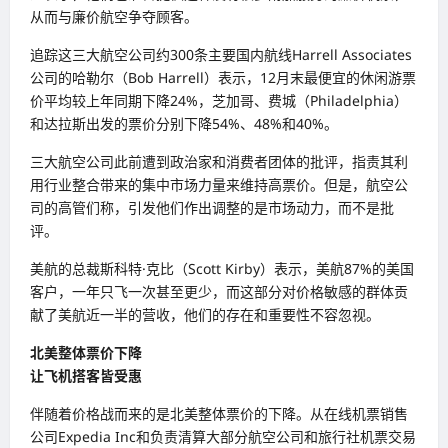
从而与廉价航空争夺顾客。
追踪这三大航空公司约300条主要国内航线Harrell Associates
公司的哈勒尔（Bob Harrell）表示，12月末最便宜的休闲游票
价平均较上年同期下降24%，芝加哥、费城（Philadelphia）
和达拉斯出发的票价分别下降54%、48%和40%。
三大航空公司此前遭到政治家和消费者团体的批评，指责其利
用行业整合带来的集中市场力量来维持高票价。但是，航空公
司的高管们称，引发他们作出调整的是市场动力，而不是批
评。
美航的总裁斯科特·克比（Scott Kirby）表示，美航87%的美国
客户，一年只飞一次甚至更少，而这部分对价格敏感的群体贡
献了美航近一半的营收，他们的存在和重要性不容忽视。
北美整体票价下降
让飞机搭客皆受惠
伴随着价格战而来的是北美整体票价的下降。从在线机票销售
公司Expedia Inc和负责清算大部分航空公司和旅行社机票交易