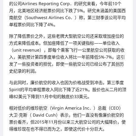
的公司Airlines Reporting Corp．的研究来看，今年前10个
月，北美地区经济舱票价同比下跌了5%。研究未涵盖的美国西
南航空（Southwest Airlines Co．）称，第三财季该公司平均
单程票价同比下降了4%。
除了降低票价之外，这些老牌大型航空公司还采取增加座位的
方式来降低成本。但加座降低了一项关键指标——单位收入
（unit revenue），即每个乘客飞行一公里航空公司获取的收
入，美航预计第四季度单位收入将比一年前降低5%-7%。这引
发了一些投资者的担忧，即使一些航空公司已经公布了其创历
史纪录的利润。
与此同时，廉价航空的收入也因为价格战受到冲击。第三季度
Spirit的平均单程票收入同比下降了近21%。股价也从二月的顶
峰82美元下降到11月中旬的触底价33美元。
相对低价的维珍航空（Virgin America Inc．）总裁（CEO）
大卫·克斯（ David Cush）表示，他们一直没有像廉价航空的
票价看齐，但2015年11月份以来三大航空公司的大幅降价，使
得维珍现在也不得已而为之，即使这代价十分巨大。