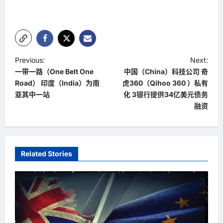
P
Previous:
Next:
一带一路（One Belt One
中国（China）科技公司 奇
o
Road） 印度（India）为南
虎360（Qihoo 360 ）私有
s
亚其中一站
化 3银行提供34亿美元债务
t
融资
n
a
v
Related Stories
i
g
a
t