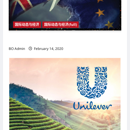
i
o
n
国际动态与经济
国际动态与经济(full)
2020年1月31日23时 英国与欧盟正式分家
BO Admin
February 14, 2020