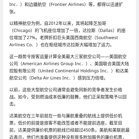
Inc．）和边疆航空（Frontier Airlines）等，都得以迅速扩
张。
以精神航空为例，自2012年以来，其将起降芝加哥
（Chicago）的飞机座位增加了一倍，达拉斯（Dallas）的座
位增加了27%。老牌折扣巨头美国西南航空（Southwest
Airlines Co．）也在枢纽城市达拉斯大幅增加了运力。
这一趋势令按客运量计算全美最大三家航空公司——美国航空
公司（American Airlines Group Inc．）、美国联合美国大陆
控股有限公司（United Continental Holdings Inc．）和达美
航空公司（Delta Air Lines Inc．）感到压力倍增。
以前，这些大型航空公司通常会避免同新的竞争者发生价格
战。如今，受到燃油成本低廉的鼓舞，他们正采取策略予以回
击。
达美航空在三年前就在一些与廉航重叠的航线上提供低价机
票，低价的前提是旅客不能改签或者不能提前选座，截至目
前，达美提供廉价机票的航线已经超过450条。美航和美联航最
近表示，他们也准备提供这种没有很多附加服务的廉价机票，