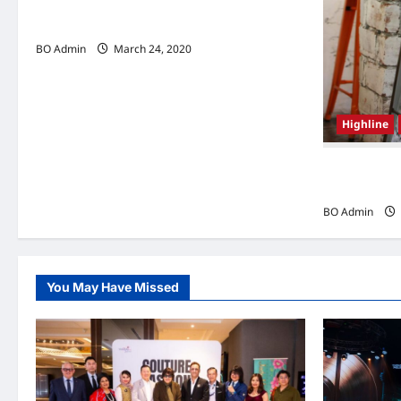
邝肖卿（Kwong Siuhing） 成为香港
n
（Hongkong）名副其实女首富
BO Admin
March 24, 2020
Highline
韩国（South
Woo-shi
BO Admin
You May Have Missed