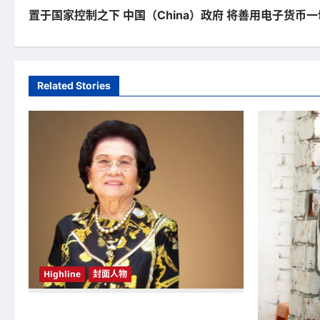
置于国家控制之下 中国（China）政府 将善用电子货币
o
s
t
Related Stories
n
a
v
i
g
a
t
Highline
封面人物
i
o
新鸿基（Sun Hung Kai Properties）灵魂人物