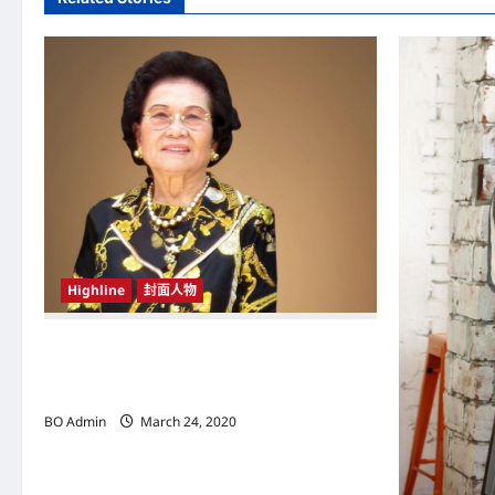
n
a
v
i
g
a
t
Highline
封面人物
i
o
新鸿基（Sun Hung Kai Properties）灵魂人物
邝肖卿（Kwong Siuhing） 成为香港
n
（Hongkong）名副其实女首富
BO Admin
March 24, 2020