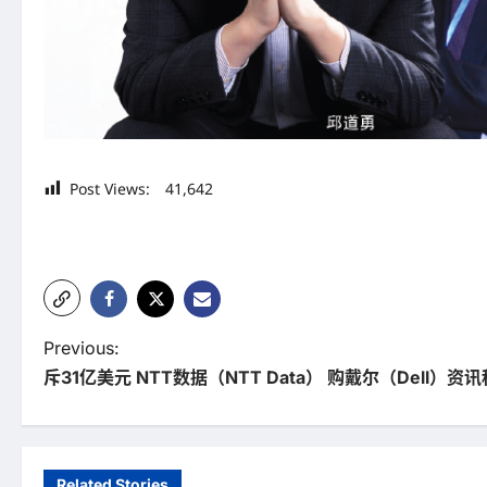
Post Views:
41,642
P
Previous:
斥31亿美元 NTT数据（NTT Data） 购戴尔（Dell）
o
s
t
Related Stories