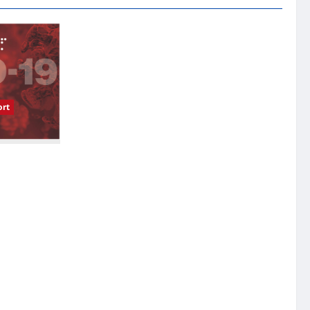
rt
受影响