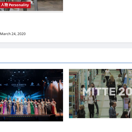
人物 Personality
 Korea）新晋小鲜肉 崔宇植（Choi
k） 可爱腼腆模样让影迷尖叫
March 24, 2020
MITTE 2026举办期间 独角兽
际名人夫人选美大赛圆满落幕 以美丽
手国际伙伴共办“数字与文化旅游