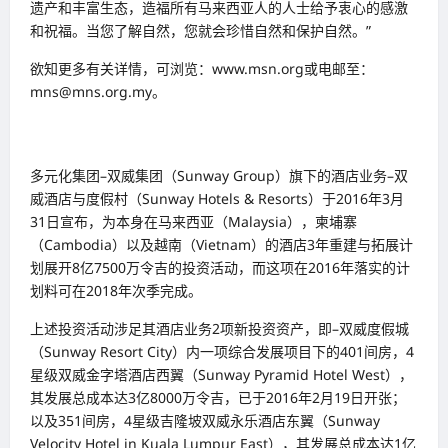
遗产和丰富生态，造福所有马来西亚人的人士给予衷心的感激
和祝福。当您了解自然，您就会珍惜自然和保护自然。”
欲知更多有关详情，可浏览：www.msn.org或电邮至：
mns@mns.org.my。
多元化集团–双威集团（Sunway Group）旗下的酒店业务–双
威酒店与度假村（Sunway Hotels & Resorts）于2016年3月
31日宣布，为本身在马来西亚（Malaysia），柬埔寨
（Cambodia）以及越南（Vietnam）的酒店3年重建与拓展计
划展开8亿7500万令吉的投资活动，而这项在2016年落实的计
划料可在2018年次季完成。
上述投资活动涉足其酒店业务2项新投资资产，即–双威度假城
（Sunway Resort City）内一项综合发展项目下的401间房，4
星级双威金字塔酒店西翼（Sunway Pyramid Hotel West），
其发展总成本达3亿8000万令吉，已于2016年2月19日开张；
以及351间房，4星级吉隆坡双威永乐酒店东翼（Sunway
Velocity Hotel in Kuala Lumpur East），其发展总成本达1亿