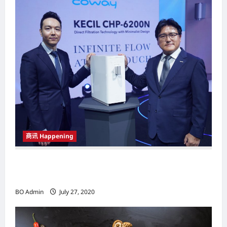
g
a
t
i
o
n
商讯 Happening
为都市时尚家庭节省空间 COWAY推
介“KECIL”净水机
BO Admin
July 27, 2020