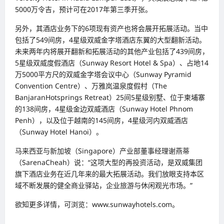
5000万令吉，预计可在2017年第三季开张。
另外，其酒店业务下的6项现有资产也将会展开拓展活动。当中
包括了549间房，4星级双威金字塔酒店东翼的大型翻新活动。
未来两年内将展开翻新和拓展活动的其他产业包括了439间房，
5星级双威度假酒店（Sunway Resort Hotel & Spa）、占地14
万5000平方尺的双威金字塔会议中心（Sunway Pyramid
Convention Centre）、万雅岚温泉度假村（The
BanjaranHotsprings Retreat）25间5星级别墅、位于柬埔寨
的138间房，4星级金边双威酒店（Sunway Hotel Phnom
Penh），以及位于越南的145间房，4星级河内双威酒店
（Sunway Hotel Hanoi）。
马来西亚与新加坡（Singapore）产业部董事经理谢燕蒂
（SarenaCheah）说：“这项大型的再投资活动，是双威集团
旗下酒店业务在近几年来的最大拓展活动。我们放眼支持本区
域不断发展的健全商业驿站，企业旅游与休闲观光市场。”
欲知更多详情，可浏览：www.sunwayhotels.com。