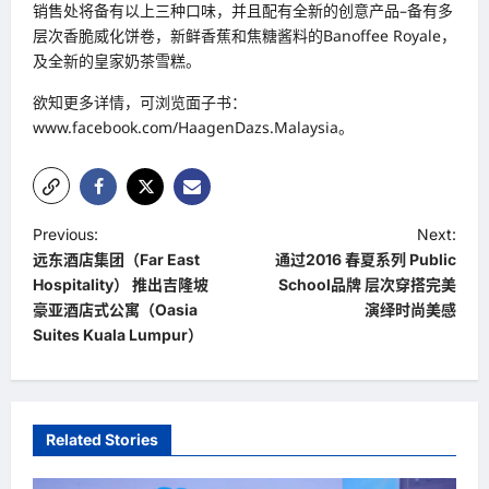
销售处将备有以上三种口味，并且配有全新的创意产品–备有多
层次香脆威化饼卷，新鲜香蕉和焦糖酱料的Banoffee Royale，
及全新的皇家奶茶雪糕。
欲知更多详情，可浏览面子书：
www.facebook.com/HaagenDazs.Malaysia。
P
Previous:
Next:
远东酒店集团（Far East
通过2016 春夏系列 Public
o
Hospitality） 推出吉隆坡
School品牌 层次穿搭完美
s
豪亚酒店式公寓（Oasia
演绎时尚美感
t
Suites Kuala Lumpur）
n
a
v
Related Stories
i