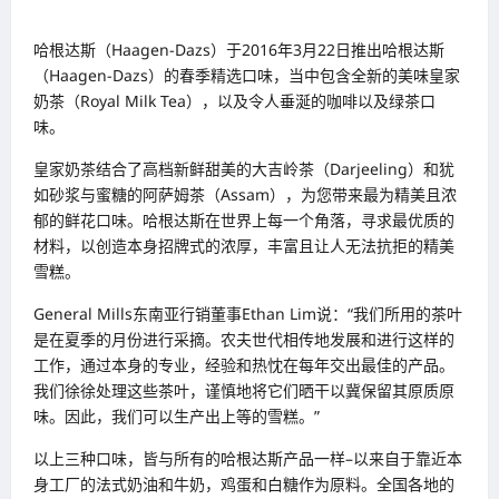
哈根达斯（Haagen-Dazs）于2016年3月22日推出哈根达斯
（Haagen-Dazs）的春季精选口味，当中包含全新的美味皇家
奶茶（Royal Milk Tea），以及令人垂涎的咖啡以及绿茶口
味。
皇家奶茶结合了高档新鲜甜美的大吉岭茶（Darjeeling）和犹
如砂浆与蜜糖的阿萨姆茶（Assam），为您带来最为精美且浓
郁的鲜花口味。哈根达斯在世界上每一个角落，寻求最优质的
材料，以创造本身招牌式的浓厚，丰富且让人无法抗拒的精美
雪糕。
General Mills东南亚行销董事Ethan Lim说：“我们所用的茶叶
是在夏季的月份进行采摘。农夫世代相传地发展和进行这样的
工作，通过本身的专业，经验和热忱在每年交出最佳的产品。
我们徐徐处理这些茶叶，谨慎地将它们晒干以冀保留其原质原
味。因此，我们可以生产出上等的雪糕。”
以上三种口味，皆与所有的哈根达斯产品一样–以来自于靠近本
身工厂的法式奶油和牛奶，鸡蛋和白糖作为原料。全国各地的