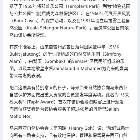
括了于1955年将邓普乐公园（Templer’s Park）列为“植物花园
与公共公园”（随后成为森林保护区）、在1960年代展开黑风洞
（Batu Caves）的保护活动，以及在1987年设立瓜拉雪兰莪自
然公园（Kuala Selangor Nature Park），而这座公园目前依
然由该协会所管理。
在这个晚宴上，由来自雪州武吉日落洞国民型中学（SMK
Bukit Jelutong）的学生所组成的自然交响乐团（Simfony
Alam），由鹅麦（Gombak）的Semai社区居民所组成的乐
团，以及本地歌星拿督Zainalabidin Mohamed为到来的嘉宾
带来精堪的表演。
配合这项具有特别意义的日子，马来西亚自然协会向马来西亚
自然保护方面做出重大贡献的会员颁发年度奖项。此名为“马来
貘大奖”（Tapir Award）首次在该协会筹资晚宴上进行颁发，
而首位获奖者是为该协会服务了超过40年的丹斯里Salleh
Mohd Nor。
马来西亚自然协会会长吴国瑞（Henry Goh）说：“我们诚恳地
向所有一路来支持，且有效地保护，管理和保留马来西亚自然