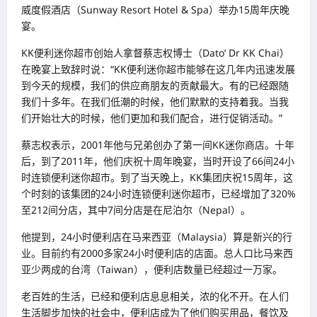
威度假酒店（Sunway Resort Hotel & Spa）举办15周年庆晚
宴。
KK便利迷你超市创始人拿督蔡志权博士（Dato’ Dr KK Chai）
在晚宴上致辞时说：“KK便利迷你超市能够在这几年内迅速发展
到今天的规模，我们的供应商朋友的贡献最大。有的已经跟随
我们十多年。在我们低潮的时候，他们默默的支持着我。当我
们开始壮大的时候，他们更加和我们配合，进行促销活动。”
蔡志权表示，2001年他与兄弟创办了第一间KK迷你商店。十年
后，到了2011年，他们庆祝十周年晚宴，当时开设了66间24小
时连锁便利迷你超市。到了当天晚上，KK集团庆祝15周年，这
个时刻的该集团的24小时连锁便利迷你超市，已经增加了320%
至212间分店，其中7间分店是在尼泊尔（Nepal）。
他提到，24小时便利店在马来西亚（Malaysia）算是新兴的行
业。目前约有2000多家24小时便利店的店面。总人口比马来西
亚少两成的台湾（Taiwan），便利店数量已经超过一万家。
老百姓的生活，已经和便利店息息相关，浓的化不开。在人们
生活脚步加快的社会中，便利店成为了他们购买用品，餐饮及