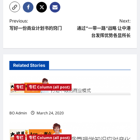
P
Previous:
Next:
写好一份商业计划书的窍门
通过“一带一路”战略 让中港
o
台发挥优势各显所长
s
t
n
Related Stories
a
v
专栏
专栏 Column (all post)
i
g
打造不败的商业模式
a
BO Admin
March 24, 2020
t
i
o
专栏
专栏 Column (all post)