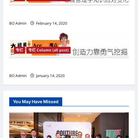
n
增强管理学知识应对变化
BO Admin
February 14, 2020
专栏
专栏 Column (all post)
创造力靠勇气挖掘
BO Admin
January 14, 2020
You May Have Missed