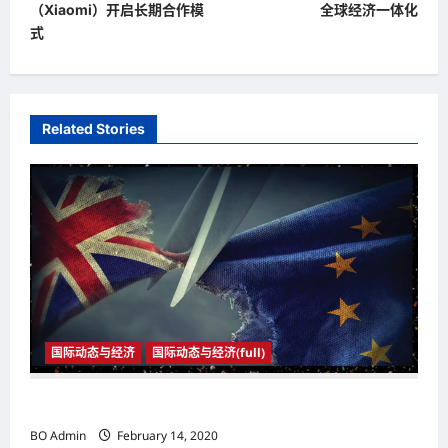
s
（Xiaomi）开启长期合作模
全球经济一体化
t
式
n
a
v
Related Stories
i
g
a
t
i
o
n
国际动态与经济
国际动态与经济(full)
2020年1月31日23时 英国与欧盟正式分家
BO Admin
February 14, 2020