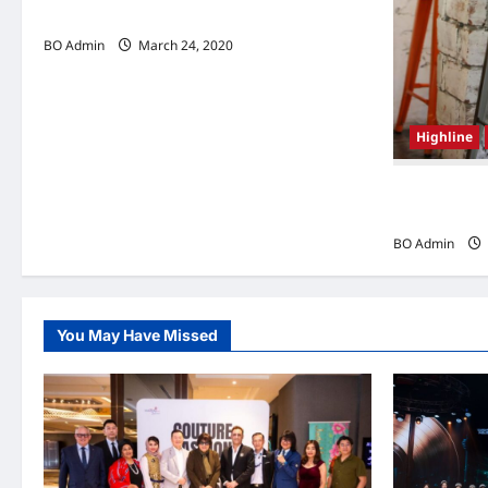
（Hongkong）名副其实女首富
BO Admin
March 24, 2020
Highline
韩国（South
Woo-shi
BO Admin
You May Have Missed