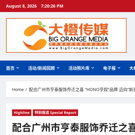
Skip
August 8, 2026
7:20:27 PM
to
content
首页
活动/新闻回顾
活动照片库
电子报
大
Home
配合广州市亨泰服饰乔迁之喜 “HONO亨奴”品牌 迈向“
Highline
特别报道 Special Report
配合广州市亨泰服饰乔迁之喜 