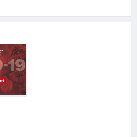
rt
受影响