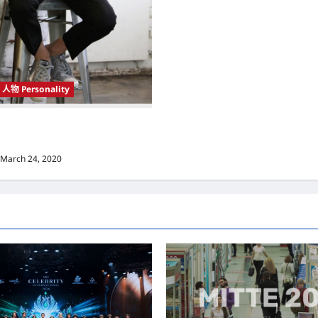
人物 Personality
 Korea）新晋小鲜肉 崔宇植（Choi
k） 可爱腼腆模样让影迷尖叫
March 24, 2020