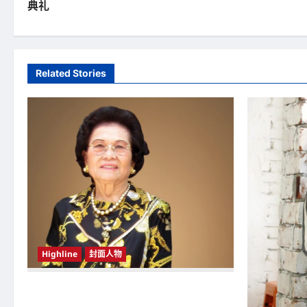
典礼
s
t
n
Related Stories
a
v
i
g
a
t
i
Highline
封面人物
o
n
新鸿基（Sun Hung Kai Properties）灵魂人物
邝肖卿（Kwong Siuhing） 成为香港