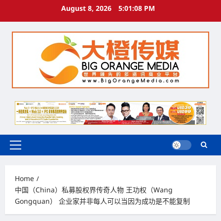
Skip
August 8, 2026
5:01:09 PM
to
content
Primary
Menu
Home
中国（China）私募股权界传奇人物 王功权（Wang
Gongquan） 企业家并非每人可以当因为成功是不能复制