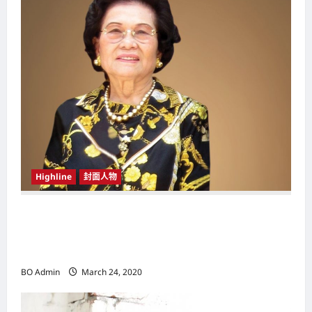
g
a
t
i
o
n
Highline
封面人物
新鸿基（Sun Hung Kai Properties）灵魂人物
邝肖卿（Kwong Siuhing） 成为香港
（Hongkong）名副其实女首富
BO Admin
March 24, 2020