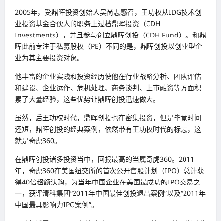
2005年，受鼎晖投资创始人吴尚志感召，王功权从IDG技术创
业投资基金合伙人的职务上过档鼎晖投资（CDH
Investments），并且参与创立鼎晖创投（CDH Fund）。和鼎
晖此前专注于私募股权（PE）不同的是，鼎晖创投以创业型企
业为其主要投资对象。
他丰富的企业实践和投资经历使他在行业战略分析、团队评估
和建设、企业运作、危机处理、商务谈判、上市融资等方面积
累了大量经验，这些优势让鼎晖创投迅速做大。
虽然，后王功权时代，鼎晖创投也在密集投资，但是毕竟时间
还短，鼎晖创投的经典案例，依然带有王功权时代的标志，这
就是奇虎360。
在鼎晖创投诸多投资当中，回报最高的当属奇虎360。2011
年，奇虎360在美国纽交所的首次公开售股计划（IPO）总计获
得40倍超额认购，为当年中国企业在美国最成功的IPO交易之
一，获评清科集团“2011年中国最佳创投退出案例”以及“2011年
中国最具影响力IPO案例”。