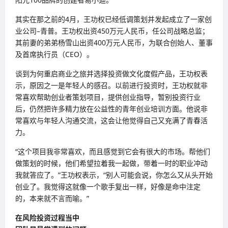
其实在那之前的4月，王功权已经低调策划并发起成立了一家创
业公司–青普。王功权出资450万元人民币，任公司战略总监；
其前妻的弟弟杨雪山出资400万元人民币，为联合创始人、董事
及首席执行员（CEO）。
谈到为何重启商业之旅并选择投资做文化度假产品，王功权表
示，原因之一是年轻人的感召。以前进行投资时，王功权就非
常喜欢帮助创业者策划项目，提供创业指导，暂别投资行业
后，仍然把许多精力放在公益性的青年创业培训方面。他说非
常喜欢与年轻人沟通交流，这会让他觉得自己又充满了青春活
力。
“这个项目我非常喜欢，而且感觉到它会有很大的市场。帮他们
做策划的时候，他们希望拉着我一起做，带着一时的职业冲动
我就答应了。”王功权表示，“别人可能会说，你怎么又从头开始
创业了。我觉得这就像一个歌手复出一样，好像是命中注定
的，本来就不言而喻。”
在风险投资过程当中