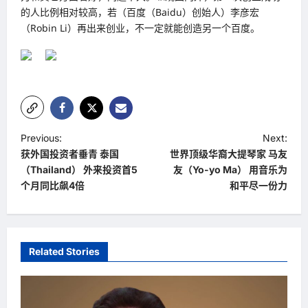
的人比例相对较高，若（百度（Baidu）创始人）李彦宏
（Robin Li）再出来创业，不一定就能创造另一个百度。
P
Previous:
Next:
获外国投资者垂青 泰国
世界顶级华裔大提琴家 马友
o
（Thailand） 外来投资首5
友（Yo-yo Ma） 用音乐为
s
个月同比飙4倍
和平尽一份力
t
n
a
Related Stories
v
i