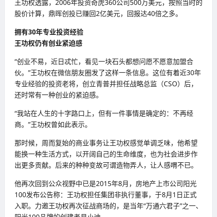
王功权透露，2006年投资奇虎360公司500万美元，按照当时的
股价计算，鼎晖创投已赚回2亿美元，回报达40倍之多。
拥有30年专业投资经验
王功权仍有创业紧迫感
“创业不易，近日忒忙，看见一块石头都想问愿不愿意加盟合
伙。”王功权在微信朋友圈发了这样一条信息。这位有着近30年
专业经验的投资老将，创立青普并担任战略总监（CSO）后，
还时常有一种创业的紧迫感。
“我站在人生的十字路口上，但有一件事情是确定的：不再经
商。”王功权曾如此表示。
那时候，周而复始的商业事务让王功权感觉单调乏味，他希望
能换一种生活方式，以开阔自己的生命维度，也为社会进步作
出更多贡献。后来的种种变故可谓造物弄人，让人感喟不已。
他再次回到公众视野中已是2015年8月，房地产上市公司阳光
100发布公告称：王功权担任集团非执行董事，于8月1日正式
入职。力邀王功权再次征战商场的，是当年“万通六君子”之一、
阳光100品牌的创建者易小迪。