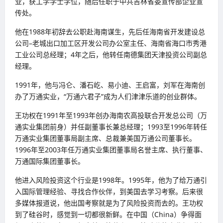
业，获工学学士学位，随后任职于中共吉林省委宣传部企业宣
传处。
他在1988年初辞去公职赴海南谋生，先后任海南省开发建设总
公司–老城出口加工区开发公司办公室主任、海南省海口市秀港
工业公司总经理；4年之后，他转任南德集团天津投资公司副总
经理。
1991年，他与冯仑、潘石屹、易小迪、王启富，刘军在海南创
办了万通实业，“万通六君子”成为人们津津乐道的创业群体。
王功权在1991年至1993年创办海南农高投联合开发总公司（万
通实业集团前身）并任副董事长兼总经理；1993至1996年转任
万通实业集团董事局副主席、总裁兼美国万通公司董事长。
1996年至2003年任万通实业集团董事局名誉主席、执行董事、
万通国际集团董事长。
他进入风险投资这个行业是1998年。1995年，他为了给万通引
入国际管理经验、寻找合作伙伴，到美国去学习考察。后来很
多媒体报道说，他出国考察就是为了风险投资而去的。王功权
到了硅谷时，感觉到一切都很新鲜。在中国（China）争得面